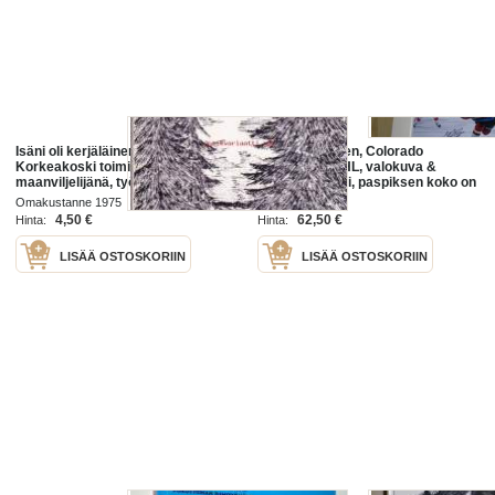
Isäni oli kerjäläinen, 1975.Mikko
Mikko Rantanen, Colorado
Korkeakoski toimi mm.
Avalanche, NHL, valokuva &
maanviljelijänä, työnjohtajana
jääkiekkokortti, paspiksen koko on
TVH:lla sekä lämmittäjänä
A4 . Hieno esim. lahjaksi ja/tai
Omakustanne 1975
Haapajärven asevarikolla. Hänen
kehystettynä.
4,50 €
62,50 €
Hinta:
Hinta:
LISÄÄ OSTOSKORIIN
LISÄÄ OSTOSKORIIN