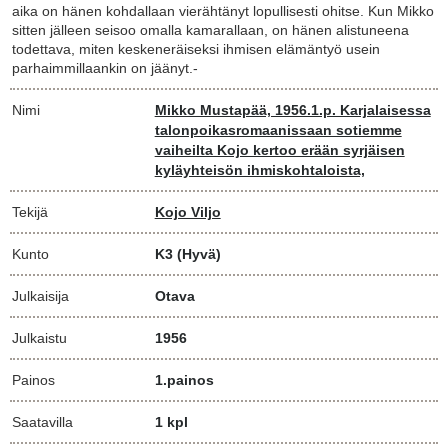
aika on hänen kohdallaan vierähtänyt lopullisesti ohitse. Kun Mikko
sitten jälleen seisoo omalla kamarallaan, on hänen alistuneena
todettava, miten keskeneräiseksi ihmisen elämäntyö usein
parhaimmillaankin on jäänyt.-
Nimi
Mikko Mustapää, 1956.1.p. Karjalaisessa
talonpoikasromaanissaan sotiemme
vaiheilta Kojo kertoo erään syrjäisen
kyläyhteisön ihmiskohtaloista,
Tekijä
Kojo Viljo
Kunto
K3
(Hyvä)
Julkaisija
Otava
Julkaistu
1956
Painos
1.painos
Saatavilla
1 kpl