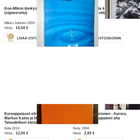
Koo-Mikon ilonkyyneleet
Hakkapeliitoista korpisotureihin -
(signeerattu)
suomalaisen sotilaan taival
Mikko Jokinen 2004
CIL Suomi 2018
10,50 €
25,00 €
Hinta:
Hinta:
LISÄÄ OSTOSKORIIN
LISÄÄ OSTOSKORIIN
Eurooppalaset elinolot (mm.
CD Mikko Kuustonen - Aurora,
Markus Kainu ja Mikko Niemelä:
1994. Katso kappaleet alta
Taloudelliset elinolot ja
elämänvaiheet Euroopassa)
Kela 2014
Sony 1994
12,00 €
2,95 €
Hinta:
Hinta: