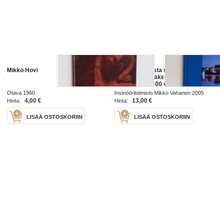
Mikko Hovi
Kustaa Vaasasta suureen
pullasotaan : rakentamisen
innovaatioita 500 vuotta -
innovatiivista suunnittelua 50
Otava 1960
Insinööritoimisto Mikko Vahanen 2005
vuotta : Insinööritoimisto Mikko
4,00 €
13,00 €
Hinta:
Hinta:
Vahanen 1955-2005
LISÄÄ OSTOSKORIIN
LISÄÄ OSTOSKORIIN