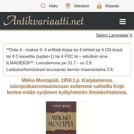
0
Haku
Ostoskori
Kirjaudu
Select Language
▼
**Osta 4 - maksa 3: 4 erillistä kirjaa tai 4 lehteä tai 4 CD-levyä
tai 4 C-kasettia (tuplat=1) tai 4 FDC:tä – edullisin aina
ILMAISEKSI!**. Lomailemme pe 31.7 - su 2.8.
Laskutus/toimitukset seuraavan kerran maanantaina 3.8.
Mikko Mustapää, 1956.1.p. Karjalaisessa
talonpoikasromaanissaan sotiemme vaiheilta Kojo
kertoo erään syrjäisen kyläyhteisön ihmiskohtaloista,