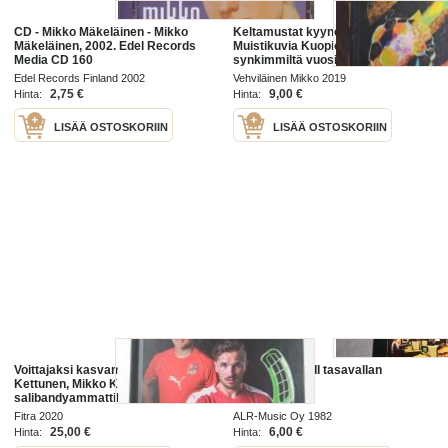
CD - Mikko Mäkeläinen - Mikko
Keltamustat kyyneleet -
Mäkeläinen, 2002. Edel Records
Muistikuvia Kuopion Palloseuran
Media CD 160
synkimmiltä vuosilta (1995-1998)
Edel Records Finland 2002
Vehviläinen Mikko 2019
2,75 €
9,00 €
Hinta:
Hinta:
LISÄÄ OSTOSKORIIN
LISÄÄ OSTOSKORIIN
Voittajaksi kasvaminen : Petri
Mikko alatalo III tasavallan
Kettunen, Mikko Kohonen : kahden
vieraana
salibandyammattilaisen
uraelämäkerrat - Petri Kettunen,
Fitra 2020
ALR-Music Oy 1982
Mikko Kohonen : kahden
25,00 €
6,00 €
Hinta:
Hinta:
salibandyammattilai...