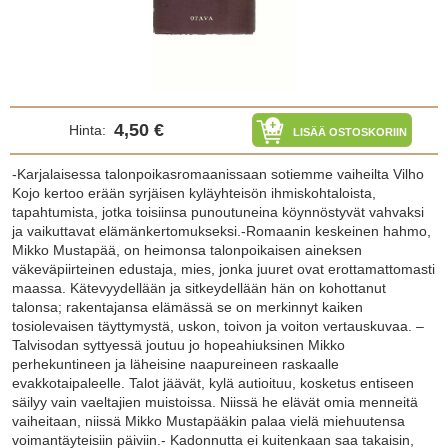
4,50 €
Hinta:
LISÄÄ OSTOSKORIIN
-Karjalaisessa talonpoikasromaanissaan sotiemme vaiheilta Vilho
Kojo kertoo erään syrjäisen kyläyhteisön ihmiskohtaloista,
tapahtumista, jotka toisiinsa punoutuneina köynnöstyvät vahvaksi
ja vaikuttavat elämänkertomukseksi.-Romaanin keskeinen hahmo,
Mikko Mustapää, on heimonsa talonpoikaisen aineksen
väkeväpiirteinen edustaja, mies, jonka juuret ovat erottamattomasti
maassa. Kätevyydellään ja sitkeydellään hän on kohottanut
talonsa; rakentajansa elämässä se on merkinnyt kaiken
tosiolevaisen täyttymystä, uskon, toivon ja voiton vertauskuvaa. –
Talvisodan syttyessä joutuu jo hopeahiuksinen Mikko
perhekuntineen ja läheisine naapureineen raskaalle
evakkotaipaleelle. Talot jäävät, kylä autioituu, kosketus entiseen
säilyy vain vaeltajien muistoissa. Niissä he elävät omia menneitä
vaiheitaan, niissä Mikko Mustapääkin palaa vielä miehuutensa
voimantäyteisiin päiviin.- Kadonnutta ei kuitenkaan saa takaisin,