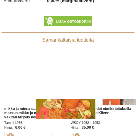
Arvonlisävero
0,00% (marginaalivero)
LISÄÄ OSTOSKORIIN
Samankaltaisia tuotteita
mikko ja minna saavat
Askeleita ja Pedot nimikirjoituksilla
marsun.mikko ja minna -sarja
+ Eeva & Mikko Kilven
vakitan tarjous helposti paketti. ..S
joulutervehdys
ja M KOKO 19x36 x60 cm paino
Tammi 1976
WSOY 1952 + 1953
35kg POSTIMAKSU 5e.
6,00 €
35,00 €
Hinta:
Hinta: