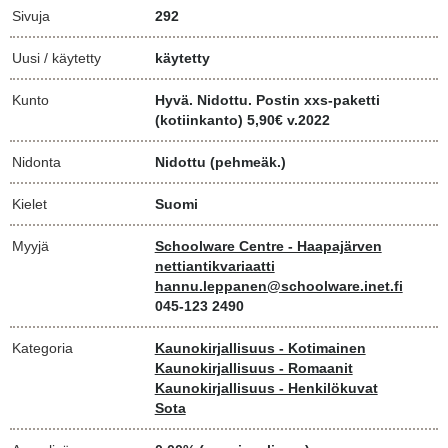
Sivuja
292
Uusi / käytetty
käytetty
Kunto
Hyvä. Nidottu. Postin xxs-paketti
(kotiinkanto) 5,90€ v.2022
Nidonta
Nidottu (pehmeäk.)
Kielet
Suomi
Myyjä
Schoolware Centre - Haapajärven
nettiantikvariaatti
hannu.leppanen@schoolware.inet.fi
045-123 2490
Kategoria
Kaunokirjallisuus - Kotimainen
Kaunokirjallisuus - Romaanit
Kaunokirjallisuus - Henkilökuvat
Sota