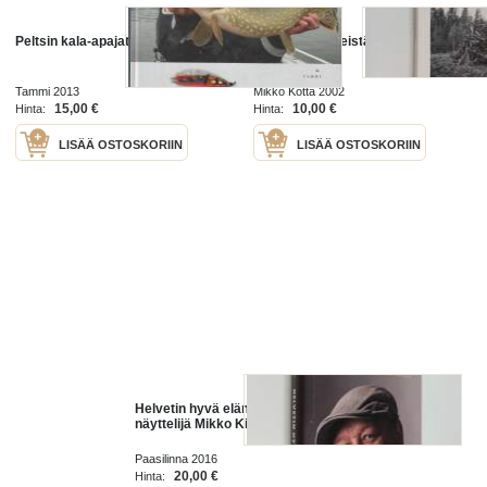
Peltsin kala-apajat
Hän oli yksi meistä
Tammi 2013
Mikko Kotta 2002
15,00 €
10,00 €
Hinta:
Hinta:
LISÄÄ OSTOSKORIIN
LISÄÄ OSTOSKORIIN
Helvetin hyvä elämä : henkilökuva
näyttelijä Mikko Kivisestä
Paasilinna 2016
20,00 €
Hinta: