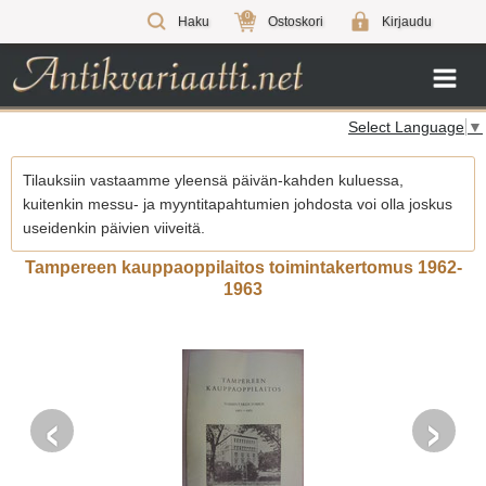
0
Haku
Ostoskori
Kirjaudu
Select Language
▼
Tilauksiin vastaamme yleensä päivän-kahden kuluessa,
kuitenkin messu- ja myyntitapahtumien johdosta voi olla joskus
useidenkin päivien viiveitä.
Tampereen kauppaoppilaitos toimintakertomus 1962-
1963
‹
›