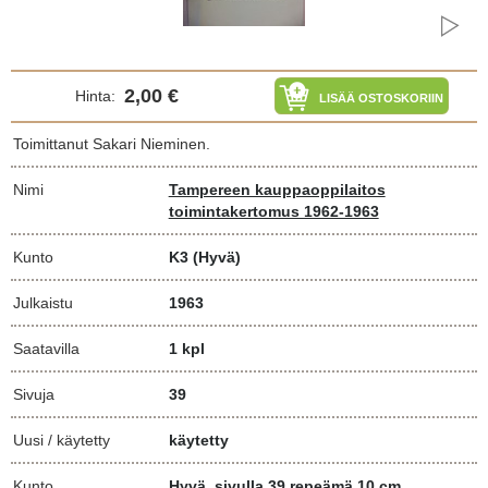
2,00 €
Hinta:
LISÄÄ OSTOSKORIIN
Toimittanut Sakari Nieminen.
Nimi
Tampereen kauppaoppilaitos
toimintakertomus 1962-1963
Kunto
K3
(Hyvä)
Julkaistu
1963
Saatavilla
1 kpl
Sivuja
39
Uusi / käytetty
käytetty
Kunto
Hyvä. sivulla 39 repeämä 10 cm.