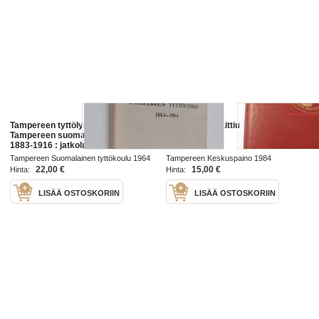
Tampereen tyttölyseo 1883-1964 :
Tampereen Raittiusseura ry 1884-
Tampereen suomalainen tyttökoulu
1984
1883-1916 : jatkoluokat 1896-1916
: Tampereen tyttölukio 1916-1918 :
Tampereen Suomalainen tyttökoulu 1964
Tampereen Keskuspaino 1984
Tampereen tyttölyseo 1918-1964
22,00 €
15,00 €
Hinta:
Hinta:
LISÄÄ OSTOSKORIIN
LISÄÄ OSTOSKORIIN