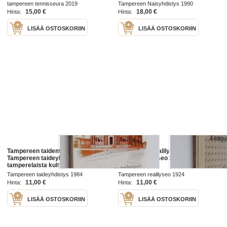
1979-2019
tampereen tennisseura 2019
Tampereen Naisyhdistys 1990
15,00 €
18,00 €
Hinta:
Hinta:
LISÄÄ OSTOSKORIIN
LISÄÄ OSTOSKORIIN
Tampereen taidemuseo 50 vuotta :
Tampereen realilyseo ja
Tampereen taideyhdistys ry ja
Tampereen lyseo 1884-1924
tamperelaista kulttuurielämää
Tampereen taideyhdistys 1984
Tampereen realilyseo 1924
11,00 €
11,00 €
Hinta:
Hinta:
LISÄÄ OSTOSKORIIN
LISÄÄ OSTOSKORIIN