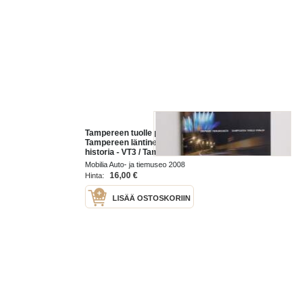
Tampereen tuolle puolen : VT3 /
Tampereen läntinen kehätie :
historia - VT3 / Tampereen läntinen
kehätie : (tekijän omiste,
Mobilia Auto- ja tiemuseo 2008
signeerattu)
16,00 €
Hinta:
LISÄÄ OSTOSKORIIN