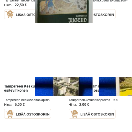
Tampereen taideyhdistys 1973
Tampereen vapaakirkkoseurakunta 2004
22,50 €
10,50 €
Hinta:
Hinta:
LISÄÄ OSTOSKORIIN
LISÄÄ OSTOSKORIIN
Tampereen Keskussairaala -
Tampereen Ammattioppilaitos /
esitevihkonen
Aikuiskoulutusosasto -esite 1990
Tampereen keskussairaalapiirin
Tampereen Ammattioppilaitos 1990
kuntainliitto 1970
5,00 €
2,00 €
Hinta:
Hinta:
LISÄÄ OSTOSKORIIN
LISÄÄ OSTOSKORIIN