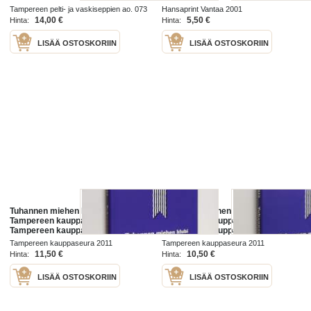
Kallio. v.2001. Sivuja 52.
Tampereen pelti- ja vaskiseppien ao. 073
Hansaprint Vantaa 2001
Hauskuutta riittää Tampereen
2000
14,00 €
5,50 €
Hinta:
Hinta:
kiälellä
LISÄÄ OSTOSKORIIN
LISÄÄ OSTOSKORIIN
Tuhannen miehen klubi :
Tuhannen miehen klubi :
Tampereen kauppaseura 125 -
Tampereen kauppaseura 125 -
Tampereen kauppaseura 125
Tampereen kauppaseura 125
Tampereen kauppaseura 2011
Tampereen kauppaseura 2011
11,50 €
10,50 €
Hinta:
Hinta:
LISÄÄ OSTOSKORIIN
LISÄÄ OSTOSKORIIN