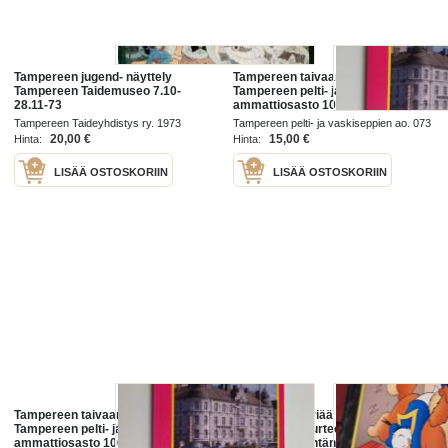
Tampereen jugend- näyttely
Tampereen taivaan alla :
Tampereen Taidemuseo 7.10-
Tampereen pelti- ja vaskiseppien
28.11-73
ammattiosasto 100 vuotta
Tampereen Taideyhdistys ry. 1973
Tampereen pelti- ja vaskiseppien ao. 073
2000
20,00 €
15,00 €
Hinta:
Hinta:
LISÄÄ OSTOSKORIIN
LISÄÄ OSTOSKORIIN
Tampereen taivaan alla :
Kyä viksut päriää Barksin tarinoita
Tampereen pelti- ja vaskiseppien
Tampereen murteella.Tampereen
ammattiosasto 100 vuotta
murteelle kääntänyt Katariina