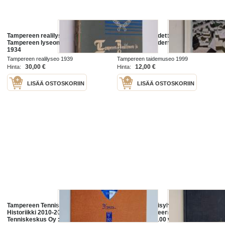
Tampereen realilyseon ja
Tampereen taidetta 1890-1950 :
Tampereen lyseon matrikkeli 1884-
Tampereen taidemuseo 12.6.1999-
1934
29.8.1999
Tampereen realilyseo 1939
Tampereen taidemuseo 1999
30,00 €
12,00 €
Hinta:
Hinta:
LISÄÄ OSTOSKORIIN
LISÄÄ OSTOSKORIIN
Tampereen Tennisseura ry :
Tampereen naisyhdistys 1890-
Historiikki 2010-2019 ; Tampereen
1990 : Tampereen Naisyhdistys ry
Tenniskeskus Oy : Historiikki
ensimmäiset 100 vuotta