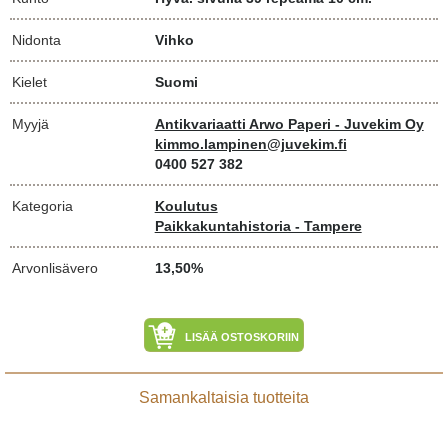
Nidonta
Vihko
Kielet
Suomi
Myyjä
Antikvariaatti Arwo Paperi - Juvekim Oy
kimmo.lampinen@juvekim.fi
0400 527 382
Kategoria
Koulutus
Paikkakuntahistoria - Tampere
Arvonlisävero
13,50%
LISÄÄ OSTOSKORIIN
Samankaltaisia tuotteita