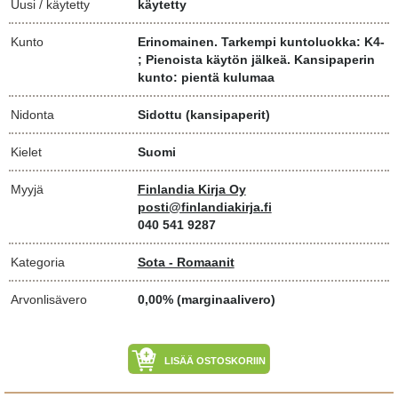
Uusi / käytetty
käytetty
Kunto
Erinomainen. Tarkempi kuntoluokka: K4-
; Pienoista käytön jälkeä. Kansipaperin
kunto: pientä kulumaa
Nidonta
Sidottu (kansipaperit)
Kielet
Suomi
Myyjä
Finlandia Kirja Oy
posti@finlandiakirja.fi
040 541 9287
Kategoria
Sota - Romaanit
Arvonlisävero
0,00% (marginaalivero)
LISÄÄ OSTOSKORIIN