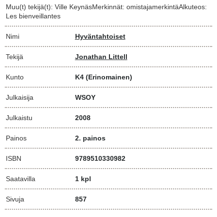
Muu(t) tekijä(t): Ville KeynäsMerkinnät: omistajamerkintäAlkuteos:
Les bienveillantes
Nimi
Hyväntahtoiset
Tekijä
Jonathan Littell
Kunto
K4
(Erinomainen)
Julkaisija
WSOY
Julkaistu
2008
Painos
2. painos
ISBN
9789510330982
Saatavilla
1 kpl
Sivuja
857