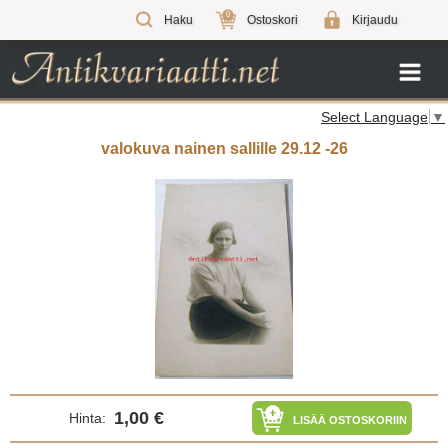
0
Haku
Ostoskori
Kirjaudu
Select Language
▼
valokuva nainen sallille 29.12 -26
1,00 €
Hinta:
LISÄÄ OSTOSKORIIN