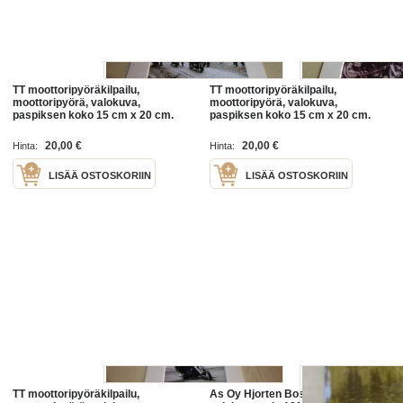
TT moottoripyöräkilpailu,
TT moottoripyöräkilpailu,
moottoripyörä, valokuva,
moottoripyörä, valokuva,
paspiksen koko 15 cm x 20 cm.
paspiksen koko 15 cm x 20 cm.
Hieno esim. kehystettynä ja/tai
Hieno esim. kehystettynä ja/tai
lahjaksi. Valokuva on
lahjaksi. Valokuva on
20,00 €
20,00 €
Hinta:
Hinta:
uusintapainos.
uusintapainos.
LISÄÄ OSTOSKORIIN
LISÄÄ OSTOSKORIIN
TT moottoripyöräkilpailu,
As Oy Hjorten Bostads Ab -