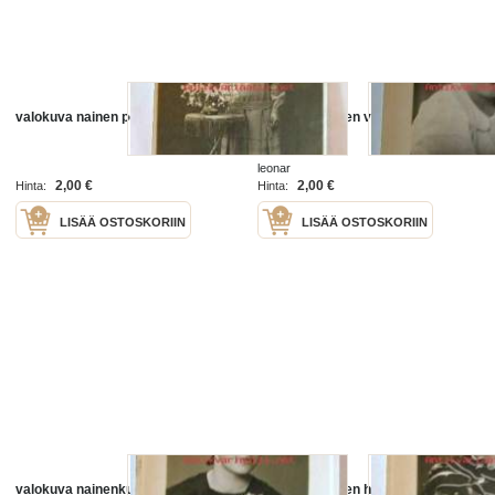
valokuva nainen pöytä ja kukat
valokuva nainen vihanti
leonar
2,00 €
2,00 €
Hinta:
Hinta:
LISÄÄ OSTOSKORIIN
LISÄÄ OSTOSKORIIN
valokuva nainenkukka rinnassa
valokuva nainen hiuksissa laineet