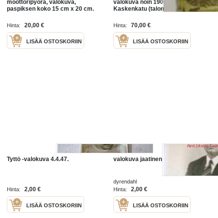
moottoripyörä, valokuva,
valokuva noin 1900. Turku,
paspiksen koko 15 cm x 20 cm.
Kaskenkatu (talon suunn. F.
Hieno esim. kehystettynä ja/tai
Strandell) Valokuva lasilevyn alla.
lahjaksi. Valokuva on
20,00 €
70,00 €
Hinta:
Hinta:
uusintapainos.
LISÄÄ OSTOSKORIIN
LISÄÄ OSTOSKORIIN
Tyttö -valokuva 4.4.47.
valokuva jaatinen 1949
dyrendahl
2,00 €
2,00 €
Hinta:
Hinta:
LISÄÄ OSTOSKORIIN
LISÄÄ OSTOSKORIIN