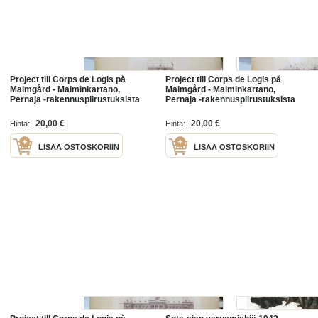
Project till Corps de Logis på
Project till Corps de Logis på
Malmgård - Malminkartano,
Malmgård - Malminkartano,
Pernaja -rakennuspiirustuksista
Pernaja -rakennuspiirustuksista
kuvattu valokuva, jossa
kuvattu valokuva, jossa
julkisivukuva -valokuva 1800-
julkisivukuva -valokuva 1800-
20,00 €
20,00 €
Hinta:
Hinta:
luvulta
luvulta
LISÄÄ OSTOSKORIIN
LISÄÄ OSTOSKORIIN