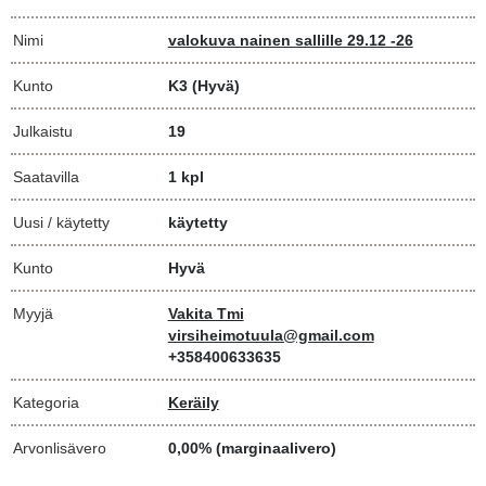
Nimi
valokuva nainen sallille 29.12 -26
Kunto
K3
(Hyvä)
Julkaistu
19
Saatavilla
1 kpl
Uusi / käytetty
käytetty
Kunto
Hyvä
Myyjä
Vakita Tmi
virsiheimotuula@gmail.com
+358400633635
Kategoria
Keräily
Arvonlisävero
0,00% (marginaalivero)