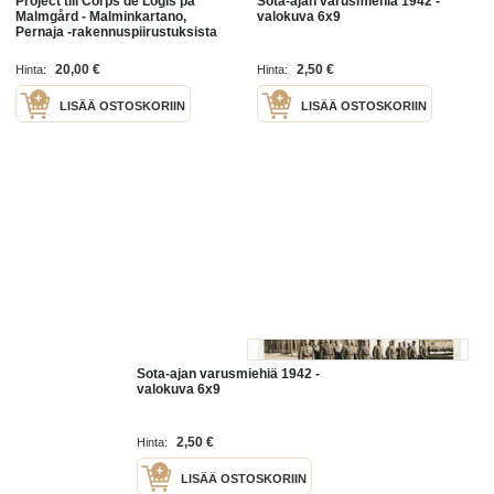
Project till Corps de Logis på
Sota-ajan varusmiehiä 1942 -
Malmgård - Malminkartano,
valokuva 6x9
Pernaja -rakennuspiirustuksista
kuvattu valokuva, jossa
julkisivukuva -valokuva 1800-
20,00 €
2,50 €
Hinta:
Hinta:
luvulta
LISÄÄ OSTOSKORIIN
LISÄÄ OSTOSKORIIN
Sota-ajan varusmiehiä 1942 -
valokuva 6x9
2,50 €
Hinta:
LISÄÄ OSTOSKORIIN