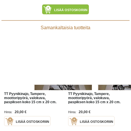
LISÄÄ OSTOSKORIIN
Samankaltaisia tuotteita
TT Pyynikinajo, Tampere,
TT Pyynikinajo, Tampere,
moottoripyörä, valokuva,
moottoripyörä, valokuva,
paspiksen koko 15 cm x 20 cm.
paspiksen koko 15 cm x 20 cm.
Hieno esim. kehystettynä ja/tai
Hieno esim. kehystettynä ja/tai
lahjaksi. Valokuva on
lahjaksi. Valokuva on
20,00 €
20,00 €
Hinta:
Hinta:
uusintapainos.
uusintapainos.
LISÄÄ OSTOSKORIIN
LISÄÄ OSTOSKORIIN