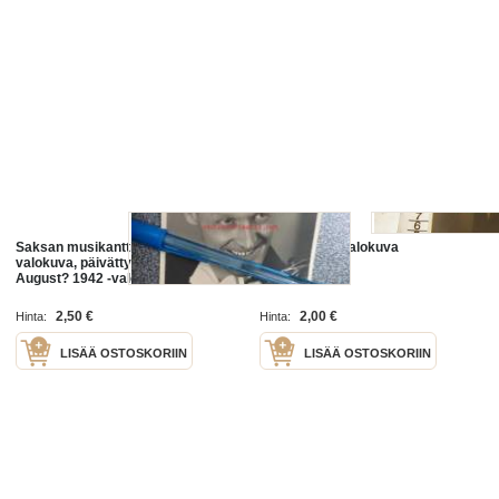
Saksan musikantti tervehtii -
nuori nainen valokuva
valokuva, päivätty; Oulu Juni-July-
August? 1942 -valokuva
2,50 €
2,00 €
Hinta:
Hinta:
LISÄÄ OSTOSKORIIN
LISÄÄ OSTOSKORIIN