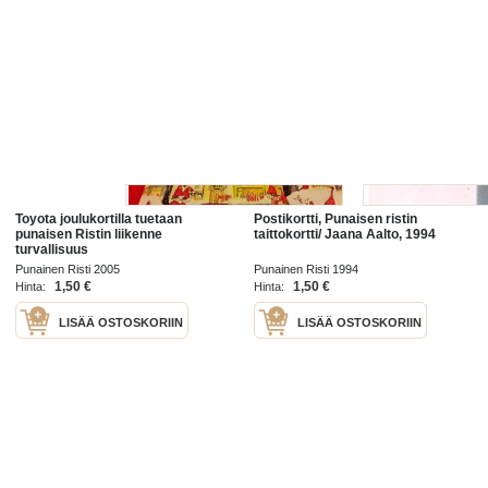
Toyota joulukortilla tuetaan
Postikortti, Punaisen ristin
punaisen Ristin liikenne
taittokortti/ Jaana Aalto, 1994
turvallisuus
joulukampanjaa.Korttin piirtänyt
Punainen Risti 2005
Punainen Risti 1994
Virpi Pekkala
1,50 €
1,50 €
Hinta:
Hinta:
LISÄÄ OSTOSKORIIN
LISÄÄ OSTOSKORIIN