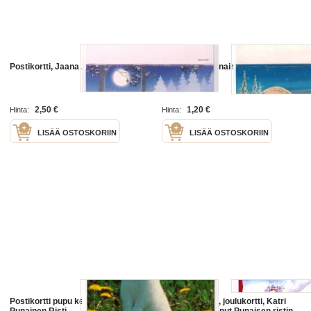
Postikortti, Jaana Aalto 1991
Joulukortti, Punainen Risti /Tarja
Senne
2,50 €
1,20 €
Hinta:
Hinta:
LISÄÄ OSTOSKORIIN
LISÄÄ OSTOSKORIIN
Postikortti pupu kesäniityllä,
Punainen Risti, joulukortti, Katri
Punainen Risti
Kuusela Kulkenut Punaisen ristin