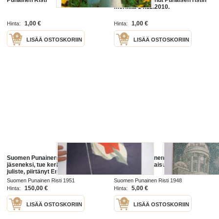
merkillä 14.12.2010.
1,00 €
1,00 €
Hinta:
Hinta:
LISÄÄ OSTOSKORIIN
LISÄÄ OSTOSKORIIN
Suomen Punainen Risti - Liity
Suomen Punainen Risti Jouluna
jäseneksi, tue keräystämme -
1948 -joulujulkaisu / christmas
juliste, piirtänyt Erik Bruun 1951 /
publication
poster, Finnish Red Cross, drawn
Suomen Punainen Risti 1951
Suomen Punainen Risti 1948
by Erik Bruun
150,00 €
5,00 €
Hinta:
Hinta:
LISÄÄ OSTOSKORIIN
LISÄÄ OSTOSKORIIN