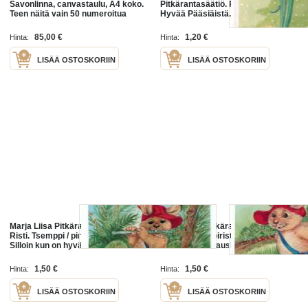
Savonlinna, canvastaulu, A4 koko.
Pitkärantasäätiö. Punainen risti:
Teen näitä vain 50 numeroitua
Hyvää Pääsiäistä.
kappaletta. Hieno esim. lahjaksi.
Kulkematon.Kortin keräily
numero761 b.
85,00 €
1,20 €
Hinta:
Hinta:
LISÄÄ OSTOSKORIIN
LISÄÄ OSTOSKORIIN
Marja Liisa Pitkäranta / Punainen
Marja Liisa Pitkäranta / Punainen
Risti. Tsemppi / piristyskortti i
risti. Temppi- piristys terveiset:
Silloin kun on hyvällä tuulella tekisi
Toisinaan on hauskaa olla kilpasilla
mieli laulaa kilpaa lintujen kanssa
tuulen kanssa. Kortin keräily
keräilynumero 817 a.
numero 815 a.
1,50 €
1,50 €
Hinta:
Hinta:
LISÄÄ OSTOSKORIIN
LISÄÄ OSTOSKORIIN