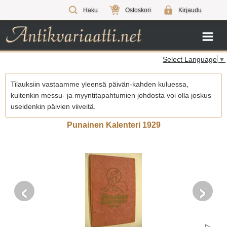
0
Haku
Ostoskori
Kirjaudu
Select Language
▼
Tilauksiin vastaamme yleensä päivän-kahden kuluessa,
kuitenkin messu- ja myyntitapahtumien johdosta voi olla joskus
useidenkin päivien viiveitä.
Punainen Kalenteri 1929
‹
›