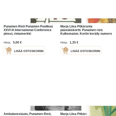
Punainen Risti Punainen Puolikuu
Marja Liisa Pitkäranta
XXVI th International Conference
pääsiäiskortti. Punainen risti.
pinssi, rintamerkki
Kulkematon. Kortin keräily numero
762 c.
5,00 €
1,35 €
Hinta:
Hinta:
LISÄÄ OSTOSKORIIN
LISÄÄ OSTOSKORIIN
Ambulanssiauto, Punainen Risti,
Marja Liisa Pitkäranta / Marja Liisa