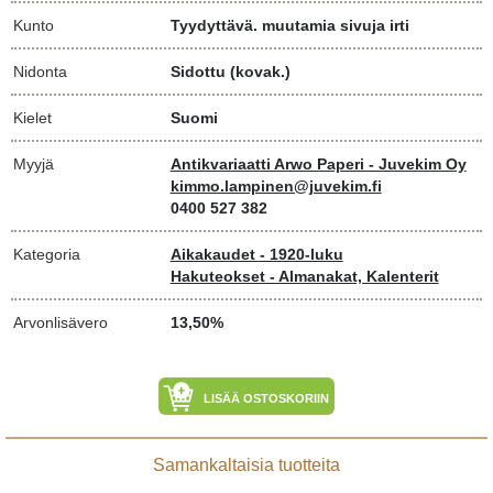
Kunto
Tyydyttävä. muutamia sivuja irti
Nidonta
Sidottu (kovak.)
Kielet
Suomi
Myyjä
Antikvariaatti Arwo Paperi - Juvekim Oy
kimmo.lampinen@juvekim.fi
0400 527 382
Kategoria
Aikakaudet - 1920-luku
Hakuteokset - Almanakat, Kalenterit
Arvonlisävero
13,50%
LISÄÄ OSTOSKORIIN
Samankaltaisia tuotteita