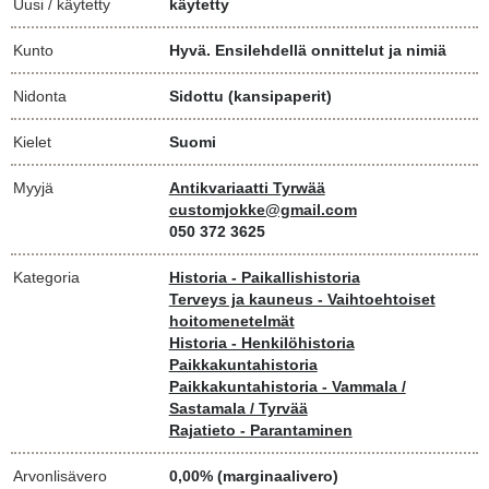
Uusi / käytetty
käytetty
Kunto
Hyvä. Ensilehdellä onnittelut ja nimiä
Nidonta
Sidottu (kansipaperit)
Kielet
Suomi
Myyjä
Antikvariaatti Tyrwää
customjokke@gmail.com
050 372 3625
Kategoria
Historia - Paikallishistoria
Terveys ja kauneus - Vaihtoehtoiset
hoitomenetelmät
Historia - Henkilöhistoria
Paikkakuntahistoria
Paikkakuntahistoria - Vammala /
Sastamala / Tyrvää
Rajatieto - Parantaminen
Arvonlisävero
0,00% (marginaalivero)