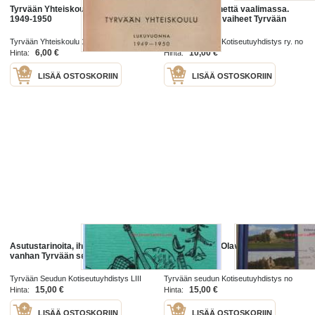
Tyrvään Yhteiskoulu Lukuvuonna
Paikallisperinnettä vaalimassa.
1949-1950
Kotiseututyön vaiheet Tyrvään
seudulla
Tyrvään Yhteiskoulu 1950
Tyrvään seudun Kotiseutuyhdistys ry. no
LIX 1982
6,00 €
10,00 €
Hinta:
Hinta:
LISÄÄ OSTOSKORIIN
LISÄÄ OSTOSKORIIN
Asutustarinoita, ihmisiä ja elämää
Tyrvään Pyhä Olavi (Tuhopoltetun
vanhan Tyrvään seudulta
kirkon kirja)
Tyrvään Seudun Kotiseutuyhdistys LIII
Tyrvään seudun Kotiseutuyhdistys no
1977
LXXXIII 2003
15,00 €
15,00 €
Hinta:
Hinta:
LISÄÄ OSTOSKORIIN
LISÄÄ OSTOSKORIIN