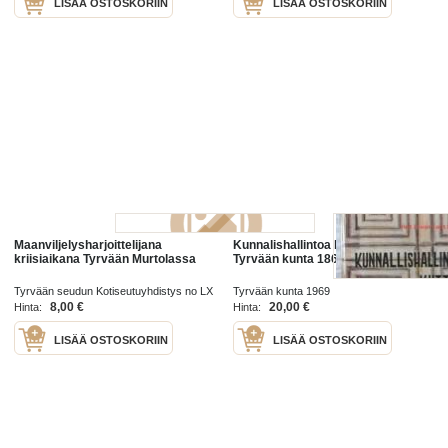
LISÄÄ OSTOSKORIIN
LISÄÄ OSTOSKORIIN
Maanviljelysharjoittelijana
Kunnalishallintoa kuttupitäjässä -
kriisiaikana Tyrvään Murtolassa
Tyrvään kunta 1869-1968
Tyrvään seudun Kotiseutuyhdistys no LX
Tyrvään kunta 1969
1984
8,00 €
20,00 €
Hinta:
Hinta:
LISÄÄ OSTOSKORIIN
LISÄÄ OSTOSKORIIN