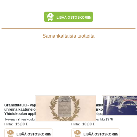
LISÄÄ OSTOSKORIIN
Samankaltaisia tuotteita
Graniittitaulu - Vapaussodan
100 vuotta pankkitoimintaa
uhreina kaatuneiden Tyrvään
Tyrvään emäkirkon vaiheilla.
Yhteiskoulun oppilaiden muistoksi.
Tyrvään Säästöpankki 1876-1976
Tyrvään Yhteiskoulun toverikunta 1939
Tyrvään Säästöpankki 1976
15,00 €
10,00 €
Hinta:
Hinta:
LISÄÄ OSTOSKORIIN
LISÄÄ OSTOSKORIIN