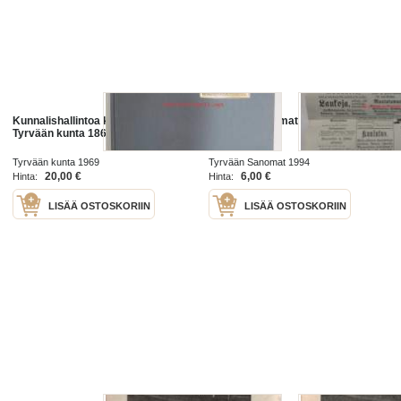
Kunnalishallintoa kuttupitäjässä -
Tyrvään Sanomat No 1/ 1894.
Tyrvään kunta 1869-1968
Näköispainos
Tyrvään kunta 1969
Tyrvään Sanomat 1994
20,00 €
6,00 €
Hinta:
Hinta:
LISÄÄ OSTOSKORIIN
LISÄÄ OSTOSKORIIN