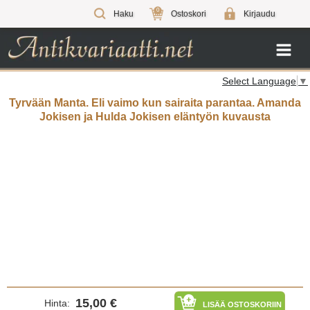
0
Haku
Ostoskori
Kirjaudu
Select Language
▼
Tyrvään Manta. Eli vaimo kun sairaita parantaa. Amanda
Jokisen ja Hulda Jokisen eläntyön kuvausta
15,00 €
Hinta:
LISÄÄ OSTOSKORIIN