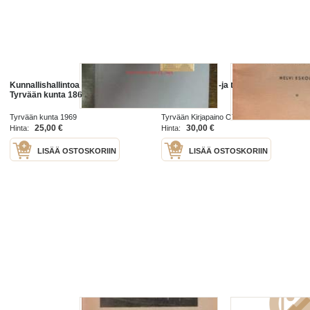
Kunnallishallintoa kuttupitäjässä.
Tyrvään kylän -ja talonnimistä III
Tyrvään kunta 1869-1968
Tyrvään kunta 1969
Tyrvään Kirjapaino OY 1942
25,00 €
30,00 €
Hinta:
Hinta:
LISÄÄ OSTOSKORIIN
LISÄÄ OSTOSKORIIN