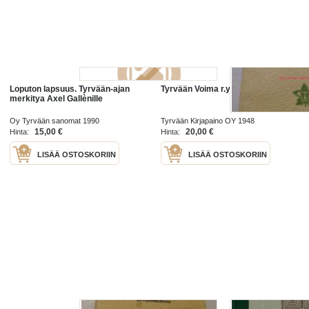
Loputon lapsuus. Tyrvään-ajan
Tyrvään Voima r.y 1908-1948
merkitya Axel Gallènille
Oy Tyrvään sanomat 1990
Tyrvään Kirjapaino OY 1948
15,00 €
20,00 €
Hinta:
Hinta:
LISÄÄ OSTOSKORIIN
LISÄÄ OSTOSKORIIN