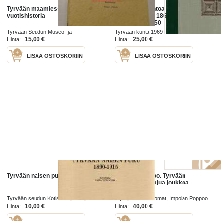
Tyrvään maamiesseuran 60-
Kunnallishallintoa kuttupitäjässä.
vuotishistoria
Tyrvään kunta 1869-1968.
Numeroitu 30/50
Tyrvään Seudun Museo- ja
Tyrvään kunta 1969
Kotiseutuyhdistys. no XXXV 1963
15,00 €
25,00 €
Hinta:
Hinta:
LISÄÄ OSTOSKORIIN
LISÄÄ OSTOSKORIIN
Tyrvään naisen puku 1890-1915
Impolan Poppoo. Tyrvään
komppanian rajua joukkoa
Tyrvään seudun Kotiseutuyhdistys
Oy Tyrvään Sanomat, Impolan Poppoo
julkaisu LI 1976
1997
10,00 €
40,00 €
Hinta:
Hinta: