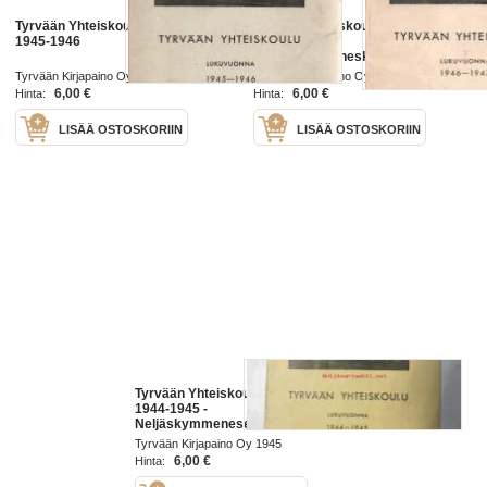
Tyrvään Yhteiskoulu lukuvuonna
Tyrvään Yhteiskoulu lukuvuonna
1945-1946
1946-1947-
Neljäskymmeneskolmas lukuvuosi
Tyrvään Kirjapaino Oy 1946
Tyrvään Kirjapaino Oy 1947
6,00 €
6,00 €
Hinta:
Hinta:
LISÄÄ OSTOSKORIIN
LISÄÄ OSTOSKORIIN
Tyrvään Yhteiskoulu lukuvuonna
1944-1945 -
Neljäskymmenesensimmäinen
lukuvuosi
Tyrvään Kirjapaino Oy 1945
6,00 €
Hinta: