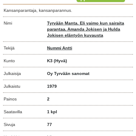
Kansanparantaja, kansanparannus.
Nimi
Tyrvään Manta. Eli vaimo kun sairaita
parantaa. Amanda Jokisen ja Hulda
Jokisen eläntyön kuvausta
Tekijä
Nummi Antti
Kunto
K3
(Hyvä)
Julkaisija
Oy Tyrvään sanomat
Julkaistu
1979
Painos
2
Saatavilla
1 kpl
Sivuja
77