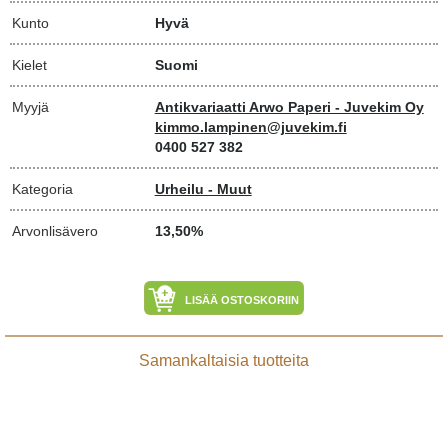
Kunto
Hyvä
Kielet
Suomi
Myyjä
Antikvariaatti Arwo Paperi - Juvekim Oy
kimmo.lampinen@juvekim.fi
0400 527 382
Kategoria
Urheilu - Muut
Arvonlisävero
13,50%
LISÄÄ OSTOSKORIIN
Samankaltaisia tuotteita