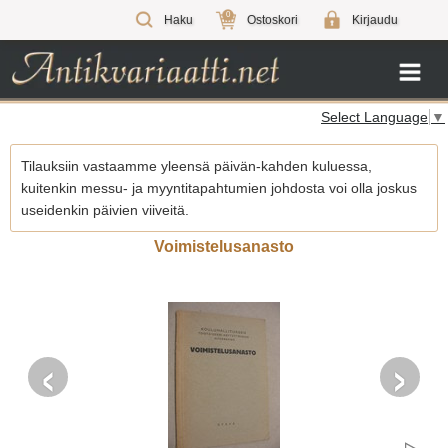
0
Haku
Ostoskori
Kirjaudu
Select Language
▼
Tilauksiin vastaamme yleensä päivän-kahden kuluessa,
kuitenkin messu- ja myyntitapahtumien johdosta voi olla joskus
useidenkin päivien viiveitä.
Voimistelusanasto
‹
›