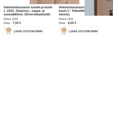
Voimistelusanasto sanoin ja kuvin
Voimistelusanasto selityksin ja
1. 1925. Järjestys-, vapaa- ja
kuvin 2 : Telineliikkeet (tekijän
sauvaliikkeet. AEverstiluutnantti
omiste)
Kustaa Emil Levälahti (e. Gustaf
Otava 1925
Otava 1926
Emil Mulli,
7,50 €
8,00 €
Hinta:
Hinta:
LISÄÄ OSTOSKORIIN
LISÄÄ OSTOSKORIIN