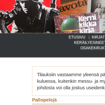
ETUSIVU
KIRJAT
KERÄILYESINEE
OSAKEKIRJA
Tilauksiin vastaamme yleensä p
kuluessa, kuitenkin messu- ja m
johdosta voi olla joskus useidenki
Pallopelejä