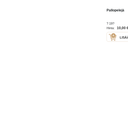
Pallopelejä
? 19?
10,00 
Hinta:
LISÄ