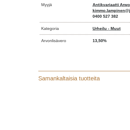
Myyjä
Antikvariaatti Arw
kimmo.lampinen@j
0400 527 382
Kategoria
Urheilu - Muut
Arvonlisävero
13,50%
Samankaltaisia tuotteita