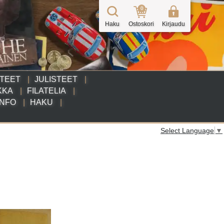
0
Haku
Ostoskori
Kirjaudu
TTEET
JULISTEET
KKA
FILATELIA
INFO
HAKU
Select Language
▼