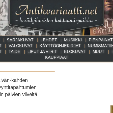
SARJAKUVAT
LEHDET
MUSIIKKI
PIENPAINA
T
VALOKUVAT
KÄYTTÖOHJEKIRJAT
NUMISMATII
T
TAIDE
LIPUT JA VIIRIT
ELOKUVAT
MUUT
KAUPPIAAT
äivän-kahden
yyntitapahtumien
n päivien viiveitä.