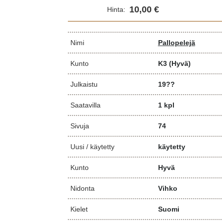
10,00 €
Hinta:
Nimi
Pallopelejä
Kunto
K3
(Hyvä)
Julkaistu
19??
Saatavilla
1 kpl
Sivuja
74
Uusi / käytetty
käytetty
Kunto
Hyvä
Nidonta
Vihko
Kielet
Suomi