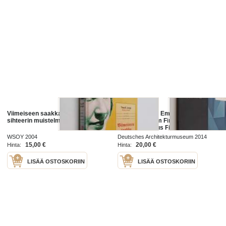
Viimeiseen saakka : Hitlerin
Suomi Seven - Emerging
sihteerin muistelmat
architects from Finland = - Junge
Architekten aus Finnland
WSOY 2004
Deutsches Architekturmuseum 2014
15,00 €
20,00 €
Hinta:
Hinta:
LISÄÄ OSTOSKORIIN
LISÄÄ OSTOSKORIIN