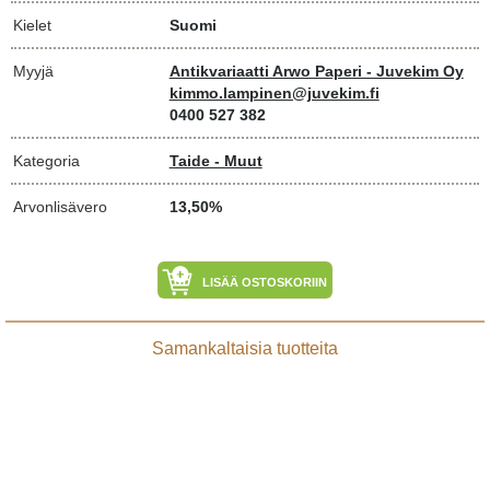
Kielet
Suomi
Myyjä
Antikvariaatti Arwo Paperi - Juvekim Oy
kimmo.lampinen@juvekim.fi
0400 527 382
Kategoria
Taide - Muut
Arvonlisävero
13,50%
LISÄÄ OSTOSKORIIN
Samankaltaisia tuotteita