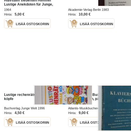
HlavsaIm siebenten Himmel
Lustige Anekdoten für Junge,
Ältere und Alte, für Gross und
1964
Akademie-Verlag Berlin 1983
Klein
5,00 €
10,00 €
Hinta:
Hinta:
LISÄÄ OSTOSKORIIN
LISÄÄ OSTOSKORIIN
Lustige rechenrätsel fur helle
Klavierspieler Buchlein : winke fur
köpfe
junge pianisten, pädagogen und
liebhaber
Buchverlag Junge Welt 1996
Atlantis-Musikbucherei 1954
4,50 €
9,00 €
Hinta:
Hinta:
LISÄÄ OSTOSKORIIN
LISÄÄ OSTOSKORIIN