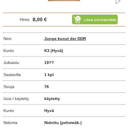
8,00 €
Hinta:
LISÄÄ OSTOSKORIIN
Nimi
Junge kunst der DDR
Kunto
K3
(Hyvä)
Julkaistu
19??
Saatavilla
1 kpl
Sivuja
76
Uusi / käytetty
käytetty
Kunto
Hyvä
Nidonta
Nidottu (pehmeäk.)