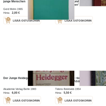
junge Menschen
ausgew. aus rund 1000 Zitaten, d.
in 80 "Türklinken" d.
Jugendmagazins "Neues Leben"
Gerd Mohn 1965
Junge Welt 1982
erschienen sind
2,00 €
6,00 €
Hinta:
Hinta:
LISÄÄ OSTOSKORIIN
LISÄÄ OSTOSKORIIN
Der Junge Heidegger
Djungeldoktor : tio år som vit
medicinman i Afrikas djungel
Akademie-Verlag Berlin 1983
Tidens Bokklubb 1954
6,00 €
5,50 €
Hinta:
Hinta:
LISÄÄ OSTOSKORIIN
LISÄÄ OSTOSKORIIN