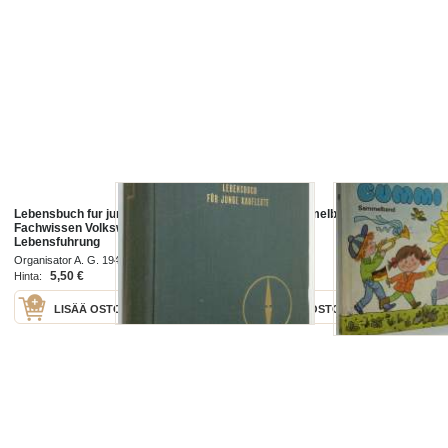
Lebensbuch fur junge Kaufleute :
Bummi : sammelband 49
Fachwissen Volkswirtschaft
Lebensfuhrung
Organisator A. G. 1948
Junge Welt 1989
5,50 €
7,50 €
Hinta:
Hinta:
LISÄÄ OSTOSKORIIN
LISÄÄ OSTOSKORIIN