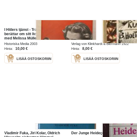
I Hitlers tjänst - Traudl Junge
Junge kunst
berättar om sitt liv, I samarbete
med Melissa Müller
Historiska Media 2003
Verlag von Klinkhardt & Biermann 1922
10,00 €
8,00 €
Hinta:
Hinta:
LISÄÄ OSTOSKORIIN
LISÄÄ OSTOSKORIIN
Vladimir Fuka, Jiri Kolar, Oldrich
Der Junge Heidegger