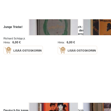
Junge Triebe!
In Mozarts Reich : Ganz leichte
Originalstücke der alten Meister
für junge Klavierspieler gesammelt
und herausgegeben
Richard Schöpp jr.
6,00 €
6,00 €
Hinta:
Hinta:
LISÄÄ OSTOSKORIIN
LISÄÄ OSTOSKORIIN
Deutsch für junge Leute 1
Monika - eine Erzählung für junge