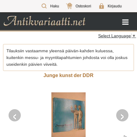
0
Haku
Ostoskori
Kirjaudu
Select Language
▼
Tilauksiin vastaamme yleensä päivän-kahden kuluessa,
kuitenkin messu- ja myyntitapahtumien johdosta voi olla joskus
useidenkin päivien viiveitä.
Junge kunst der DDR
‹
›