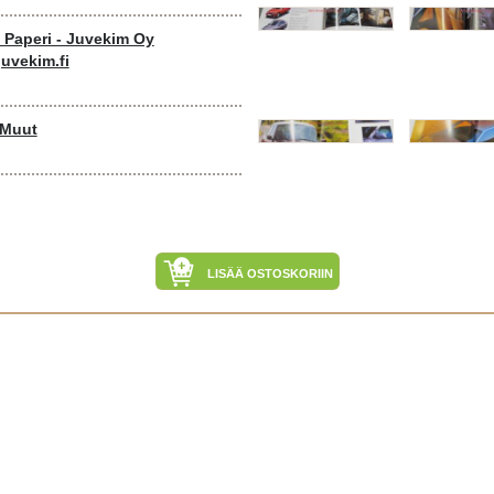
o Paperi - Juvekim Oy
uvekim.fi
 Muut
LISÄÄ OSTOSKORIIN