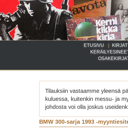
ETUSIVU
KIRJAT
KERÄILYESINEE
OSAKEKIRJA
Tilauksiin vastaamme yleensä p
kuluessa, kuitenkin messu- ja m
johdosta voi olla joskus useidenki
BMW 300-sarja 1993 -myyntiesit