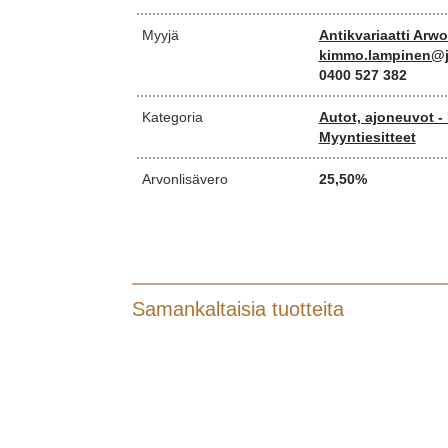
Myyjä
Antikvariaatti Arw
kimmo.lampinen@j
0400 527 382
Kategoria
Autot, ajoneuvot -
Myyntiesitteet
Arvonlisävero
25,50%
Samankaltaisia tuotteita