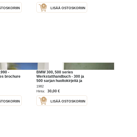
STOSKORIIN
LISÄÄ OSTOSKORIIN
990 -
BMW 300, 500 series
les brochure
Werkstatthandbuch - 300 ja
500 sarjan huoltokirjeitä ja
sähköpiirustuksia 1979-1982
1982
30,00 €
Hinta:
STOSKORIIN
LISÄÄ OSTOSKORIIN