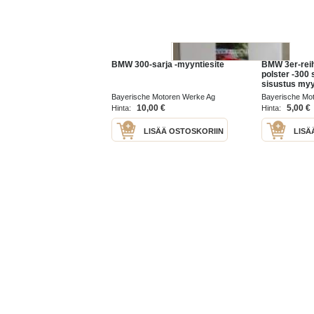
BMW 300-sarja -myyntiesite
BMW 3er-reih
polster -300 s
sisustus myy
Bayerische Motoren Werke Ag
Bayerische Mo
1992
1992
10,00 €
5,00 €
Hinta:
Hinta:
LISÄÄ OSTOSKORIIN
LISÄ