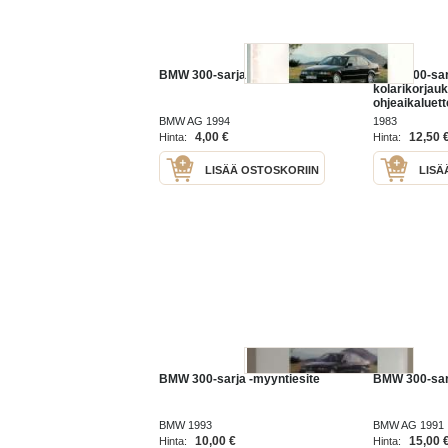
BMW 300-sarja -myyntiesite
BMW 300-sar
kolarikorjau
ohjeaikaluett
BMW AG 1994
1983
4,00 €
12,50 
Hinta:
Hinta:
LISÄÄ OSTOSKORIIN
LISÄ
BMW 300-sarja -myyntiesite
BMW 300-sarj
BMW 1993
BMW AG 1991
10,00 €
15,00 
Hinta:
Hinta: