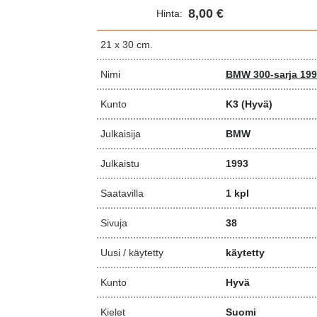
8,00 €
Hinta:
21 x 30 cm.
Nimi
BMW 300-sarja 199
Kunto
K3
(Hyvä)
Julkaisija
BMW
Julkaistu
1993
Saatavilla
1 kpl
Sivuja
38
Uusi / käytetty
käytetty
Kunto
Hyvä
Kielet
Suomi