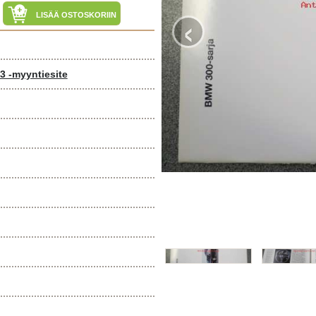
‹
LISÄÄ OSTOSKORIIN
3 -myyntiesite