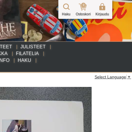
0
Haku
Ostoskori
Kirjaudu
TTEET
JULISTEET
KKA
FILATELIA
INFO
HAKU
Select Language
▼