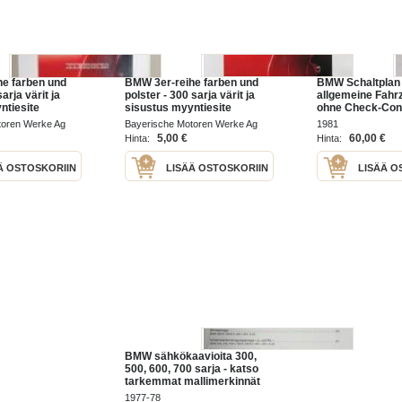
e farben und
BMW 3er-reihe farben und
BMW Schaltplan 
arja värit ja
polster - 300 sarja värit ja
allgemeine Fahr
ntiesite
sisustus myyntiesite
ohne Check-Cont
Modell 80 - Sähk
toren Werke Ag
Bayerische Motoren Werke Ag
1981
300-500-600-700
1992
5,00 €
60,00 €
Hinta:
Hinta:
1981
Ä OSTOSKORIIN
LISÄÄ OSTOSKORIIN
LISÄÄ O
BMW sähkökaavioita 300,
500, 600, 700 sarja - katso
tarkemmat mallimerkinnät
kuvista
1977-78