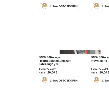
LISÄÄ OSTOSKORIIN
LISÄ
BMW 300-sarja
BMW 300-sarj
"Betriebsanleitung zum
myyntiesite
Fahrzeug" ym. ,
saksankieliset alunperin
BMW AG 2007
BMW AG 1993
auton mukana toimitetut
20,00 €
10,00 
Hinta:
Hinta:
käyttöohjekirja ym. julkaisut
ja painatteet alkuperäisessä
LISÄÄ OSTOSKORIIN
LISÄ