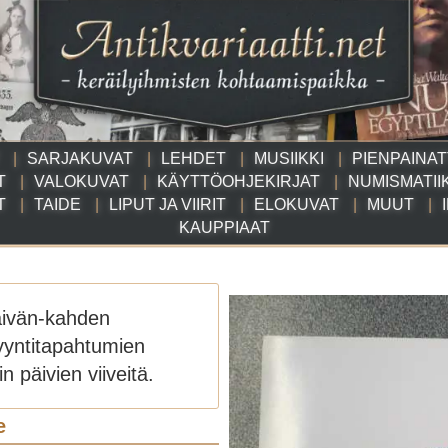
SARJAKUVAT
LEHDET
MUSIIKKI
PIENPAINA
T
VALOKUVAT
KÄYTTÖOHJEKIRJAT
NUMISMATII
T
TAIDE
LIPUT JA VIIRIT
ELOKUVAT
MUUT
KAUPPIAAT
äivän-kahden
yyntitapahtumien
n päivien viiveitä.
e