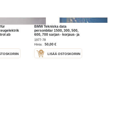
für
BMW Tekniska data
zeugelektrik
personbilar 1500, 300, 500,
rol ab
600, 700 sarjan - korjaus- ja
ökaavioita
huoltokäsikirja, katso
1977-78
 sarjoista
tarkemmat mallimerkinnät
50,00 €
Hinta:
kuvista
STOSKORIIN
LISÄÄ OSTOSKORIIN