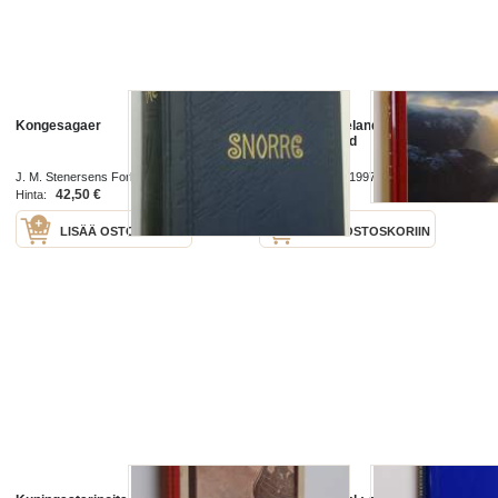
Kongesagaer
Norway : Rogeland - between
ocean and fjord
J. M. Stenersens Forlag 1930
Natur och kultur 1997
42,50 €
4,00 €
Hinta:
Hinta:
LISÄÄ OSTOSKORIIN
LISÄÄ OSTOSKORIIN