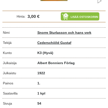
3,00 €
Hinta:
LISÄÄ OSTOSKORIIN
Nimi
Snorre Sturlasson och hans verk
Tekijä
Cederschiöld Gustaf
Kunto
K3
(Hyvä)
Julkaisija
Albert Bonniers Förlag
Julkaistu
1922
Painos
1.
Saatavilla
1 kpl
Sivuja
54