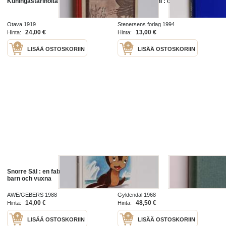
Kuningastarinoita
Thor Heyerdahl : oppdageren
Otava 1919
Stenersens forlag 1994
24,00 €
13,00 €
Hinta:
Hinta:
LISÄÄ OSTOSKORIIN
LISÄÄ OSTOSKORIIN
Snorre Säl : en fabel i färger för
Kongesagaer
barn och vuxna
AWE/GEBERS 1988
Gyldendal 1968
14,00 €
48,50 €
Hinta:
Hinta:
LISÄÄ OSTOSKORIIN
LISÄÄ OSTOSKORIIN