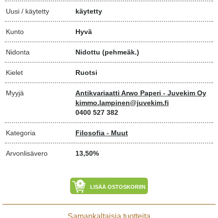
Uusi / käytetty
käytetty
Kunto
Hyvä
Nidonta
Nidottu (pehmeäk.)
Kielet
Ruotsi
Myyjä
Antikvariaatti Arwo Paperi - Juvekim Oy
kimmo.lampinen@juvekim.fi
0400 527 382
Kategoria
Filosofia - Muut
Arvonlisävero
13,50%
LISÄÄ OSTOSKORIIN
Samankaltaisia tuotteita