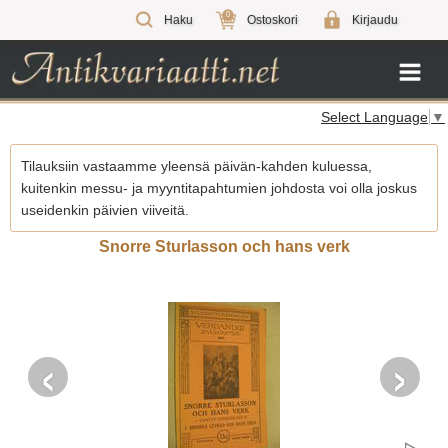
0
Haku
Ostoskori
Kirjaudu
Select Language
▼
Tilauksiin vastaamme yleensä päivän-kahden kuluessa,
kuitenkin messu- ja myyntitapahtumien johdosta voi olla joskus
useidenkin päivien viiveitä.
Snorre Sturlasson och hans verk
‹
›