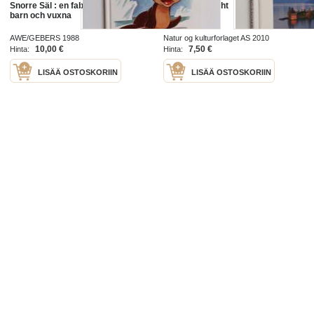
Snorre Säl : en fabel i färger för
The Nordic Light
barn och vuxna
AWE/GEBERS 1988
Natur og kulturforlaget AS 2010
10,00 €
7,50 €
Hinta:
Hinta:
LISÄÄ OSTOSKORIIN
LISÄÄ OSTOSKORIIN