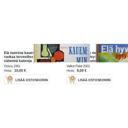
Elä nuorena kauemmin - Käytä
Elä hyvin, pysy nuorena - Torju
ruokaa terveellisempiä rasvoja
sairauksia, Häivytä iän merkkejä,
vähennä kaloreja
Säilytä hyvä muisti ja vireä mieli,
Pysy nuorekkaana
Otava 1961
Valitut Palat 2001
10,00 €
8,00 €
Hinta:
Hinta:
LISÄÄ OSTOSKORIIN
LISÄÄ OSTOSKORIIN