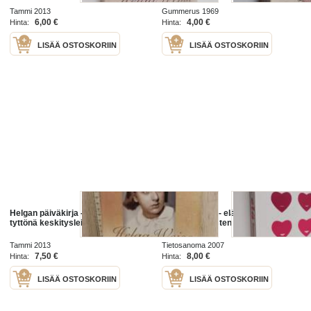
Tammi 2013
Gummerus 1969
6,00 €
4,00 €
Hinta:
Hinta:
LISÄÄ OSTOSKORIIN
LISÄÄ OSTOSKORIIN
Helgan päiväkirja - Nuorena
Pysy nuorena - elä kauemmin :
tyttönä keskitysleirillä
tyttöjen ja naisten tupakkatietokirja
Tammi 2013
Tietosanoma 2007
7,50 €
8,00 €
Hinta:
Hinta:
LISÄÄ OSTOSKORIIN
LISÄÄ OSTOSKORIIN