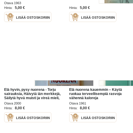
Terttu Koivusaari.
Otava 1963
5,00 €
5,00 €
Hinta:
Hinta:
LISÄÄ OSTOSKORIIN
LISÄÄ OSTOSKORIIN
Elä hyvin, pysy nuorena - Torju
Elä nuorena kauemmin – Käytä
sairauksia, Häivytä iän merkkejä,
ruokaa terveellisempiä rasvoja
Säilytä hyvä muisti ja vireä mieli,
vähennä kaloreja
Pysy nuorekkaana.
Otava 2000
Otava 1961
8,00 €
8,00 €
Hinta:
Hinta:
LISÄÄ OSTOSKORIIN
LISÄÄ OSTOSKORIIN