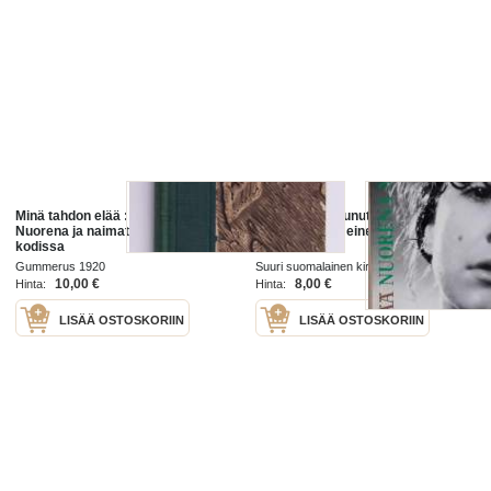
Minä tahdon elää : Elämän hurma ;
Nuorena nukkunut eli vanhan
Nuorena ja naimatonna ; Omassa
sukupuun viimeinen vihanta
kodissa
Gummerus 1920
Suuri suomalainen kirjakerho 1971
10,00 €
8,00 €
Hinta:
Hinta:
LISÄÄ OSTOSKORIIN
LISÄÄ OSTOSKORIIN