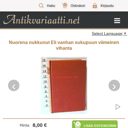
0
Haku
Ostoskori
Kirjaudu
Select Language
▼
Nuorena nukkunut Eli vanhan sukupuun viimeinen
vihanta
‹
›
8,00 €
Hinta:
LISÄÄ OSTOSKORIIN