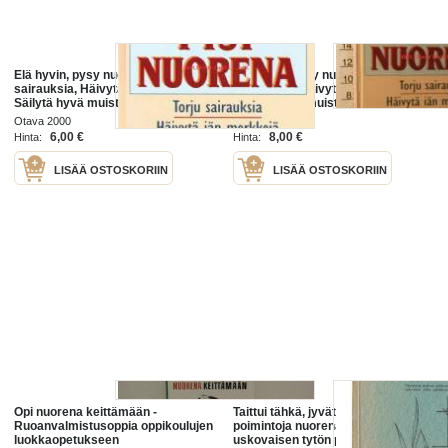
Elä hyvin, pysy nuorena - Torju
Elä hyvin, pysy nuorena - Torju
sairauksia, Häivytä iän merkkejä,
sairauksia, Häivytä iän merkkejä,
Säilytä hyvä muisti ja vireä mieli,
Säilytä hyvä muisti ja vireä mieli,
Pysy nuorekkaana, 2000.
Pysy nuorekkaana, 2000.
Otava 2000
Otava 2000
6,00 €
8,00 €
Hinta:
Hinta:
LISÄÄ OSTOSKORIIN
LISÄÄ OSTOSKORIIN
Opi nuorena keittämään -
Taittui tähkä, jyvät jäivät :
Ruoanvalmistusoppia oppikoulujen
poimintoja nuorena nukkuneen,
luokkaopetukseen
uskovaisen tytön päiväkirjasta /