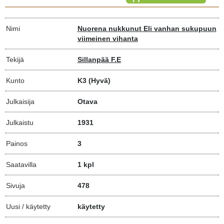
Nimi
Nuorena nukkunut Eli vanhan sukupuun
viimeinen vihanta
Tekijä
Sillanpää F.E
Kunto
K3
(Hyvä)
Julkaisija
Otava
Julkaistu
1931
Painos
3
Saatavilla
1 kpl
Sivuja
478
Uusi / käytetty
käytetty