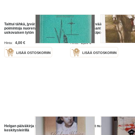
Taittui tähkä, jyvät jäivät :
Nuorena vitsa väännettävä -vanha
poimintoja nuorena nukkuneen,
postikortti romantiikkapostikortti
uskovaisen tytön
kulkenut nyrkkipostissa
päiväkirjastaKirjaKoivusaari,
Terttu
4,00 €
2,50 €
Hinta:
Hinta:
LISÄÄ OSTOSKORIIN
LISÄÄ OSTOSKORIIN
Helgan päiväkirja : nuorena tyttönä
Pahat kuolevat nuorena
keskitysleirillä