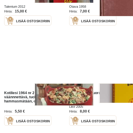
Talentum 2012
Otava 1958
15,00 €
7,00 €
Hinta:
Hinta:
LISÄÄ OSTOSKORIIN
LISÄÄ OSTOSKORIIN
Kotiliesi 1964 nr 2 / Nuorena vitsa
Sid Vicious : nuorena kuolemisen
väännnettävä, tuohus, fluori
jalo taito
hammasmätään, elintarvikeala,
Ebba Brahe, amerikkalainen koti
Like 2005
5,50 €
8,00 €
Hinta:
Hinta:
LISÄÄ OSTOSKORIIN
LISÄÄ OSTOSKORIIN