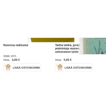
Nuorena nukkunut
Taittui tähkä, jyvät jäivät :
poimintoja nuorena nukkuneen,
uskovaisen tytön
päiväkirjastaKirjaKoivusaari,
SSKK 1971
Terttu
4,00 €
5,00 €
Hinta:
Hinta:
LISÄÄ OSTOSKORIIN
LISÄÄ OSTOSKORIIN