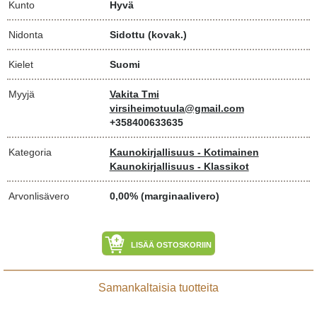
Kunto
Hyvä
Nidonta
Sidottu (kovak.)
Kielet
Suomi
Myyjä
Vakita Tmi
virsiheimotuula@gmail.com
+358400633635
Kategoria
Kaunokirjallisuus - Kotimainen
Kaunokirjallisuus - Klassikot
Arvonlisävero
0,00% (marginaalivero)
LISÄÄ OSTOSKORIIN
Samankaltaisia tuotteita