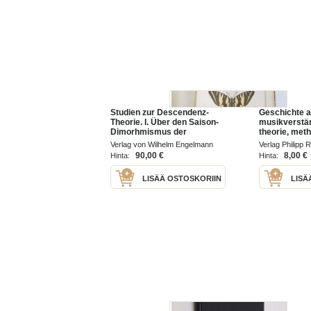
Studien zur Descendenz-
Geschichte 
Theorie. I. Über den Saison-
musikverstän
Dimorhmismus der
theorie, met
Schmetterlinge von Dr.
geschichte d
Verlag von Wilhelm Engelmann
Verlag Philipp
August Weissmann - Mit zwei
musikgeschi
1875 - 1876
90,00 €
8,00 €
Hinta:
Hinta:
Farbendrucktafeln. 1875 - II.
Über die
LISÄÄ OSTOSKORIIN
LISÄ