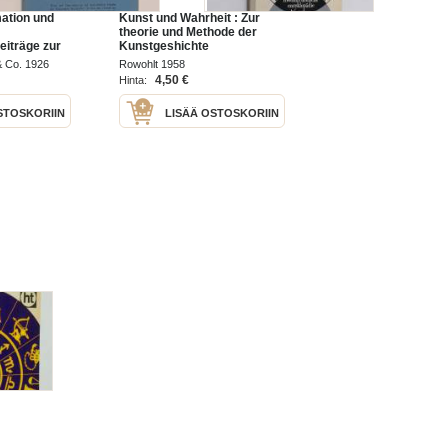
ation und
Kunst und Wahrheit : Zur
theorie und Methode der
eiträge zur
Kunstgeshichte
sformation
& Co. 1926
Rowohlt 1958
4,50 €
Hinta:
STOSKORIIN
LISÄÄ OSTOSKORIIN