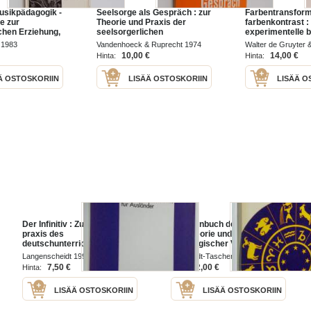
Musikpädagogik -
Seelsorge als Gespräch : zur
Farbentransform
e zur
Theorie und Praxis der
farbenkontrast :
chen Erziehung,
seelsorgerlichen
experimentelle b
rie und Rezeption
Gesprächsführung
theorie der tran
 1983
Vandenhoeck & Ruprecht 1974
Walter de Gruyter 
10,00 €
14,00 €
Hinta:
Hinta:
errischer
n
Ä OSTOSKORIIN
LISÄÄ OSTOSKORIIN
LISÄÄ O
Der Infinitiv : Zur theorie und
Taschenbuch der Astrologie :
praxis des
zur Theorie und Praxis
deutschunterrichts fur
astrologischer Voraussagen
ausländer
und Berechnungen
Langenscheidt 1992
Humboldt-Taschenbuchverlag
1977
7,50 €
2,00 €
Hinta:
Hinta:
LISÄÄ OSTOSKORIIN
LISÄÄ OSTOSKORIIN