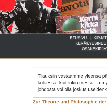
ETUSIVU
KIRJAT
KERÄILYESINEE
OSAKEKIRJA
Tilauksiin vastaamme yleensä p
kuluessa, kuitenkin messu- ja m
johdosta voi olla joskus useidenki
Zur Theorie und Philosophie de