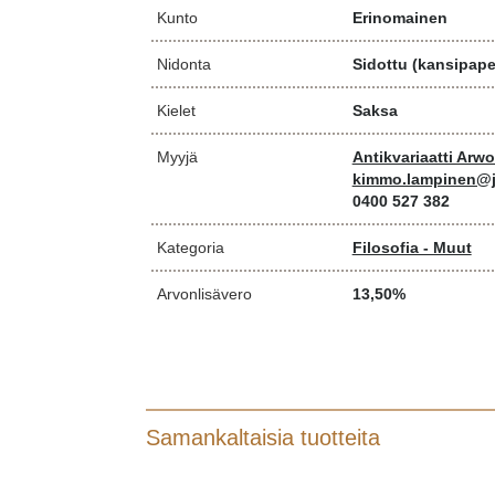
Kunto
Erinomainen
Nidonta
Sidottu (kansipaper
Kielet
Saksa
Myyjä
Antikvariaatti Arw
kimmo.lampinen@j
0400 527 382
Kategoria
Filosofia - Muut
Arvonlisävero
13,50%
Samankaltaisia tuotteita