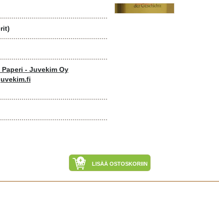
it)
o Paperi - Juvekim Oy
uvekim.fi
LISÄÄ OSTOSKORIIN