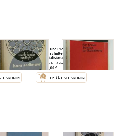
it : Zur
Theorie und Praxis der
hode der
Gewerkschaften : Schriften
zur Sozialisierung
Europäische Verlagsanstalt 1969
4,00 €
Hinta:
STOSKORIIN
LISÄÄ OSTOSKORIIN