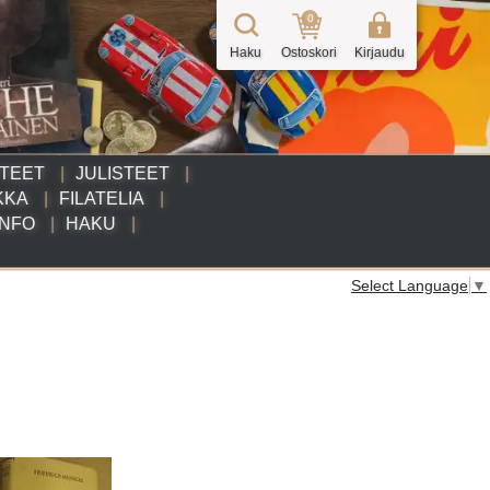
0
Haku
Ostoskori
Kirjaudu
TTEET
JULISTEET
KKA
FILATELIA
INFO
HAKU
Select Language
▼