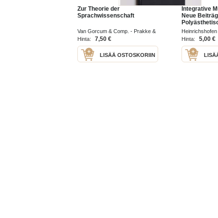
Zur Theorie der
Integrative 
Sprachwissenschaft
Neue Beiträg
Polyästhetis
Teil 1 : Theo
Van Gorcum & Comp. - Prakke &
Heinrichshofen
- Beispiele
Prakke, Assen 1961
7,50 €
5,00 €
Hinta:
Hinta:
gesamtkünstl
Interpretatio
LISÄÄ OSTOSKORIIN
LISÄ