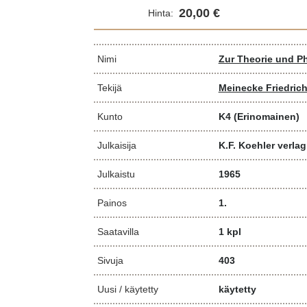
20,00 €
Hinta:
Nimi
Zur Theorie und P
Tekijä
Meinecke Friedric
Kunto
K4
(Erinomainen)
Julkaisija
K.F. Koehler verlag
Julkaistu
1965
Painos
1.
Saatavilla
1 kpl
Sivuja
403
Uusi / käytetty
käytetty