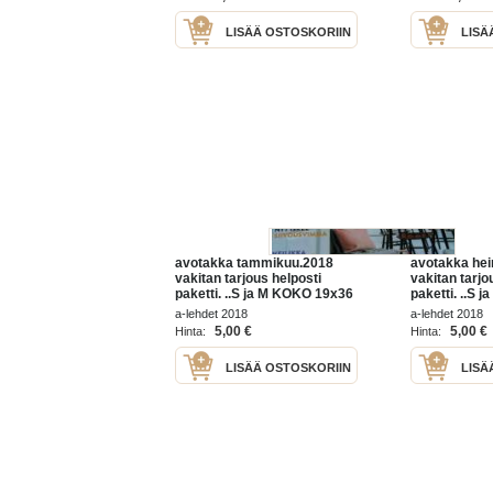
LISÄÄ OSTOSKORIIN
LISÄ
avotakka tammikuu.2018
avotakka he
vakitan tarjous helposti
vakitan tarjo
paketti. ..S ja M KOKO 19x36
paketti. ..S
x60 cm paino 35kg
x60 cm pain
a-lehdet 2018
a-lehdet 2018
POSTIMAKSU 5e.
POSTIMAKSU
5,00 €
5,00 €
Hinta:
Hinta:
LISÄÄ OSTOSKORIIN
LISÄ