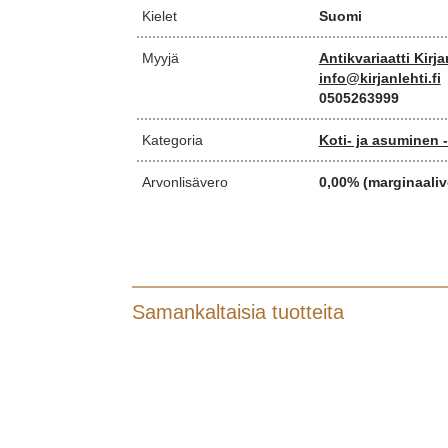
Kielet
Suomi
Myyjä
Antikvariaatti Kirja
info@kirjanlehti.fi
0505263999
Kategoria
Koti- ja asuminen 
Arvonlisävero
0,00% (marginaaliv
Samankaltaisia tuotteita