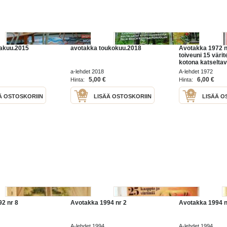
kakuu.2015
avotakka toukokuu.2018
Avotakka 1972 nr
toiveuni 15 värit
kotona katseltav
lelutesti minä po
a-lehdet 2018
A-lehdet 1972
ohjaat, etsittek
5,00 €
6,00 €
Hinta:
Hinta:
? esimerkkejä ja
Ä OSTOSKORIIN
LISÄÄ OSTOSKORIIN
LISÄÄ O
2 nr 8
Avotakka 1994 nr 2
Avotakka 1994 n
A-lehdet 1994
A-lehdet 1994