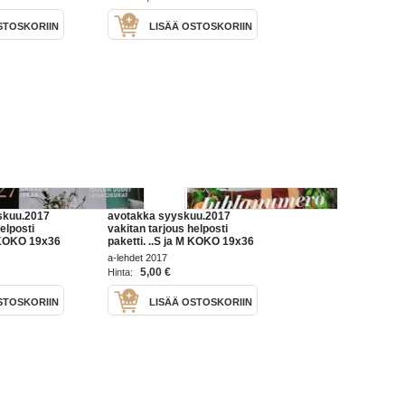
STOSKORIIN
LISÄÄ OSTOSKORIIN
skuu.2017
avotakka syyskuu.2017
elposti
vakitan tarjous helposti
M KOKO 19x36
paketti. ..S ja M KOKO 19x36
kg
x60 cm paino 35kg
a-lehdet 2017
.
POSTIMAKSU 5e.
5,00 €
Hinta:
STOSKORIIN
LISÄÄ OSTOSKORIIN