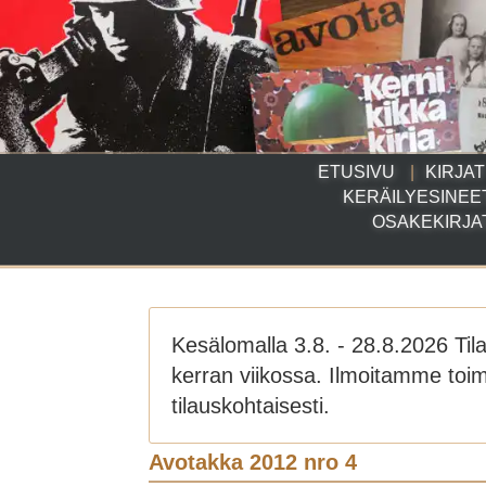
ETUSIVU
KIRJAT
KERÄILYESINEE
OSAKEKIRJA
Kesälomalla 3.8. - 28.8.2026 Til
kerran viikossa. Ilmoitamme toim
tilauskohtaisesti.
Avotakka 2012 nro 4