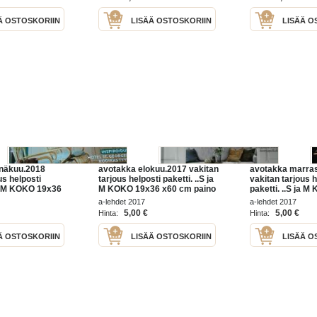
Ä OSTOSKORIIN
LISÄÄ OSTOSKORIIN
LISÄÄ O
inäkuu.2018
avotakka elokuu.2017 vakitan
avotakka marra
us helposti
tarjous helposti paketti. ..S ja
vakitan tarjous h
 ja M KOKO 19x36
M KOKO 19x36 x60 cm paino
paketti. ..S ja 
o 35kg
35kg POSTIMAKSU 5e.
x60 cm paino 35
a-lehdet 2017
a-lehdet 2017
 5e.
POSTIMAKSU 5e
5,00 €
5,00 €
Hinta:
Hinta:
Ä OSTOSKORIIN
LISÄÄ OSTOSKORIIN
LISÄÄ O