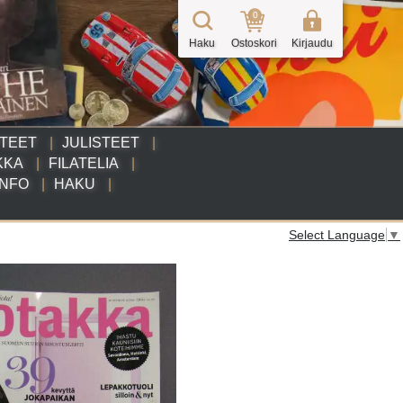
0
Haku
Ostoskori
Kirjaudu
TTEET
JULISTEET
KKA
FILATELIA
INFO
HAKU
Select Language
▼