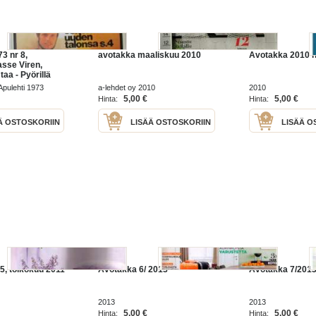
3 nr 8,
avotakka maaliskuu 2010
Avotakka 2010 n
sse Viren,
aa - Pyörillä
sit, Metsän
Apulehti 1973
a-lehdet oy 2010
2010
tuus Tuusulaan -
5,00 €
5,00 €
Hinta:
Hinta:
sia
a...
Ä OSTOSKORIIN
LISÄÄ OSTOSKORIIN
LISÄÄ O
5, toikokuu 2011
Avotakka 6/ 2013
Avotakka 7/201
2013
2013
5,00 €
5,00 €
Hinta:
Hinta: