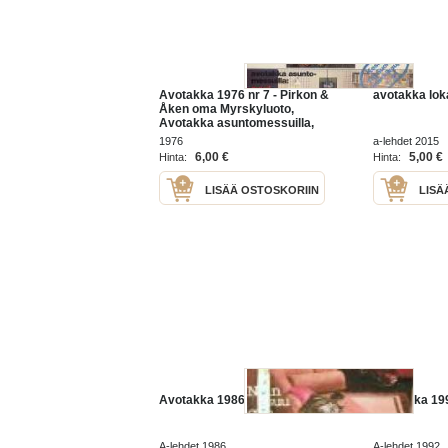
Avotakka 1976 nr 7 - Pirkon &
avotakka lo
Åken oma Myrskyluoto,
Avotakka asuntomessuilla,
Näin väri muuttaa
1976
a-lehdet 2015
sisustuksen, ym.
6,00 €
5,00 €
Hinta:
Hinta:
LISÄÄ OSTOSKORIIN
LISÄ
Avotakka 1986 nr 1
Avotakka 199
A-lehdet 1986
A-lehdet 1992