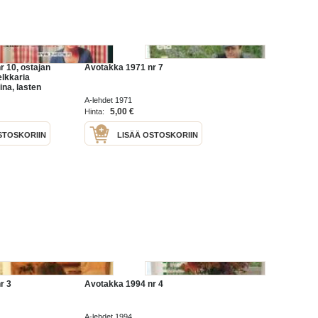
 10, ostajan
Avotakka 1971 nr 7
elkkaria
ina, lasten
ljen sinä
A-lehdet 1971
ö lomatorppaa
5,00 €
Hinta:
STOSKORIIN
LISÄÄ OSTOSKORIIN
r 3
Avotakka 1994 nr 4
A-lehdet 1994