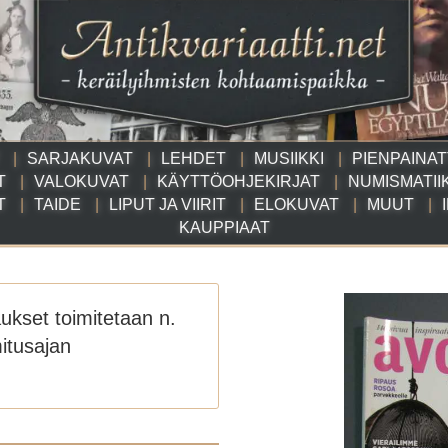
SARJAKUVAT
LEHDET
MUSIIKKI
PIENPAINA
T
VALOKUVAT
KÄYTTÖOHJEKIRJAT
NUMISMATII
T
TAIDE
LIPUT JA VIIRIT
ELOKUVAT
MUUT
KAUPPIAAT
aukset toimitetaan n.
itusajan