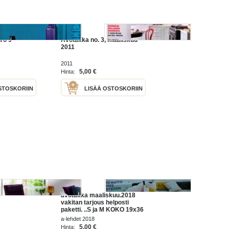
ro 9
Avotakka no. 3, maaliskuu
2011
2011
5,00 €
Hinta:
STOSKORIIN
LISÄÄ OSTOSKORIIN
3
avotakka maaliskuu.2018
vakitan tarjous helposti
paketti. ..S ja M KOKO 19x36
x60 cm paino 35kg
a-lehdet 2018
POSTIMAKSU 5e.
5,00 €
Hinta: