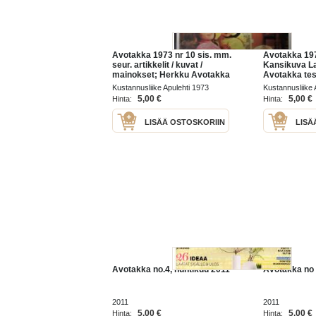
Avotakka 1973 nr 10 sis. mm.
Avotakka 197
seur. artikkelit / kuvat /
Kansikuva La
mainokset; Herkku Avotakka
Avotakka test
- Keittiössä tuoksuu keitto,
kulkevat kas
Kustannusliike Apulehti 1973
Kustannusliike 
Pariisi ensi kertaa,
herkut, Tuus 
5,00 €
5,00 €
Hinta:
Hinta:
Kouvolalainen arkkitehti Kari
mielenkiintoi
kultturikohteit
LISÄÄ OSTOSKORIIN
LISÄ
Avotakka no.4, huhtikuu 2011
Avotakka no 
2011
2011
5,00 €
5,00 €
Hinta:
Hinta: