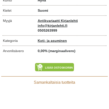
Kunto
Hyvä
Kielet
Suomi
Myyjä
Antikvariaatti Kirjanlehti
info@kirjanlehti.fi
0505263999
Kategoria
Koti- ja asuminen
Arvonlisävero
0,00% (marginaalivero)
LISÄÄ OSTOSKORIIN
Samankaltaisia tuotteita