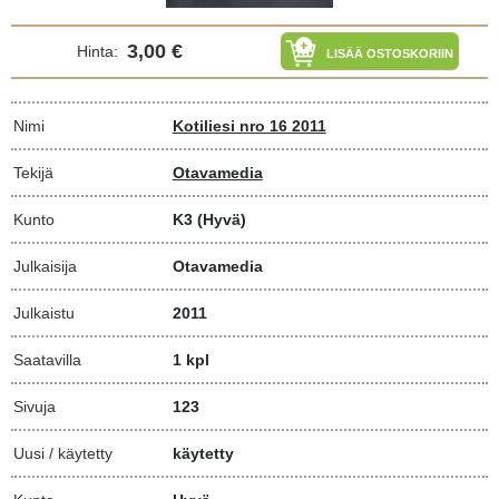
3,00 €
Hinta:
LISÄÄ OSTOSKORIIN
Nimi
Kotiliesi nro 16 2011
Tekijä
Otavamedia
Kunto
K3
(Hyvä)
Julkaisija
Otavamedia
Julkaistu
2011
Saatavilla
1 kpl
Sivuja
123
Uusi / käytetty
käytetty