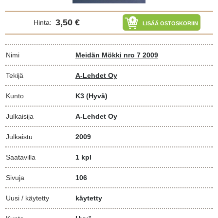
3,50 €
Hinta:
LISÄÄ OSTOSKORIIN
Nimi
Meidän Mökki nro 7 2009
Tekijä
A-Lehdet Oy
Kunto
K3
(Hyvä)
Julkaisija
A-Lehdet Oy
Julkaistu
2009
Saatavilla
1 kpl
Sivuja
106
Uusi / käytetty
käytetty