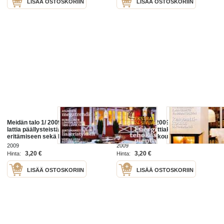
LISÄÄ OSTOSKORIIN
LISÄÄ OSTOSKORIIN
Meidän talo 1/ 2009. Hyviä ohjeita
Meidän talo 3/2009. 1-2
lattia päällysteistä vanhan talon
numeroitten lattiakoulun jälkeen
eritämiseen sekä kotivakuutuksiin
onkin remonttikoulu. Neuvoja
ym-
ilmanvaihdosta kodin työhuoneen
2009
2009
perustamiseen.ja jokuseen unelma
3,20 €
3,20 €
Hinta:
Hinta:
LISÄÄ OSTOSKORIIN
LISÄÄ OSTOSKORIIN