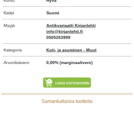
Kunto
Hyvä
Kielet
Suomi
Myyjä
Antikvariaatti Kirjanlehti
info@kirjanlehti.fi
0505263999
Kategoria
Koti- ja asuminen - Muut
Arvonlisävero
0,00% (marginaalivero)
LISÄÄ OSTOSKORIIN
Samankaltaisia tuotteita