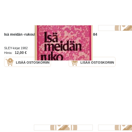
Isä meidän -rukouksen selitys
Meidän talo 6--84
SLEY-kirjat 1982
1984
12,00 €
3,00 €
Hinta:
Hinta:
LISÄÄ OSTOSKORIIN
LISÄÄ OSTOSKORIIN