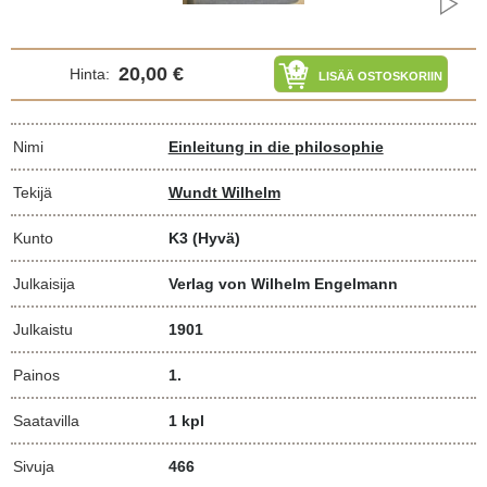
20,00 €
Hinta:
LISÄÄ OSTOSKORIIN
Nimi
Einleitung in die philosophie
Tekijä
Wundt Wilhelm
Kunto
K3
(Hyvä)
Julkaisija
Verlag von Wilhelm Engelmann
Julkaistu
1901
Painos
1.
Saatavilla
1 kpl
Sivuja
466