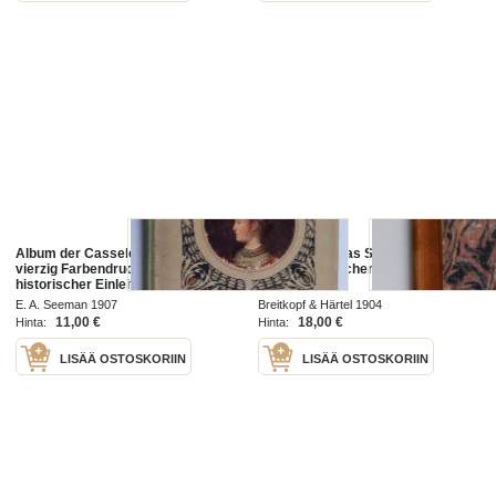
Album der Casseler Galerie :
Einleitung in das Studium der
vierzig Farbendrucke mit
indogermanischen Sprachen
historischer Einleitung und
begleitenden Texten
E. A. Seeman 1907
Breitkopf & Härtel 1904
11,00 €
18,00 €
Hinta:
Hinta:
LISÄÄ OSTOSKORIIN
LISÄÄ OSTOSKORIIN