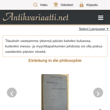
0
Haku
Ostoskori
Kirjaudu
Select Language
▼
Tilauksiin vastaamme yleensä päivän-kahden kuluessa,
kuitenkin messu- ja myyntitapahtumien johdosta voi olla joskus
useidenkin päivien viiveitä.
Einleitung in die philosophie
‹
›