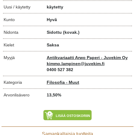
Uusi / käytetty
käytetty
Kunto
Hyvä
Nidonta
Sidottu (kovak.)
Kielet
Saksa
Myyjä
Antikvariaatti Arwo Paperi - Juvekim Oy
kimmo.lampinen@juvekim.fi
0400 527 382
Kategoria
Filosofia - Muut
Arvonlisävero
13,50%
LISÄÄ OSTOSKORIIN
Samankaltaisia tuotteita