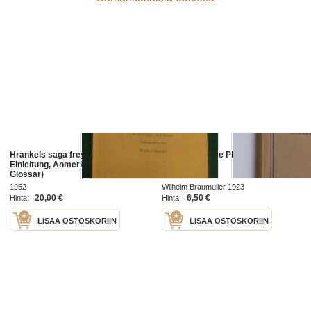
Hrankels saga freysgoda (mit
Einleitung in die Philosophie
Einleitung, Anmerkungen und
Glossar)
1952
Wilhelm Braumuller 1923
20,00 €
6,50 €
Hinta:
Hinta:
LISÄÄ OSTOSKORIIN
LISÄÄ OSTOSKORIIN