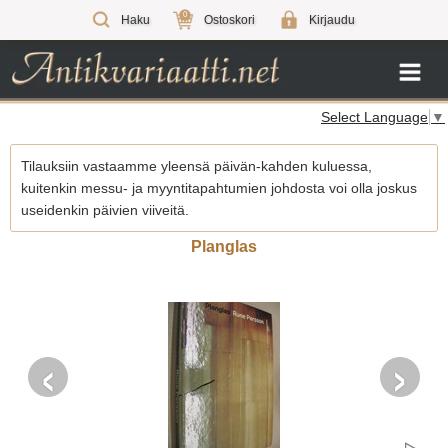
0
Haku
Ostoskori
Kirjaudu
Select Language
▼
Tilauksiin vastaamme yleensä päivän-kahden kuluessa,
kuitenkin messu- ja myyntitapahtumien johdosta voi olla joskus
useidenkin päivien viiveitä.
Planglas
‹
›