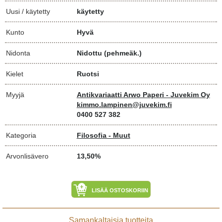
Uusi / käytetty
käytetty
Kunto
Hyvä
Nidonta
Nidottu (pehmeäk.)
Kielet
Ruotsi
Myyjä
Antikvariaatti Arwo Paperi - Juvekim Oy
kimmo.lampinen@juvekim.fi
0400 527 382
Kategoria
Filosofia - Muut
Arvonlisävero
13,50%
LISÄÄ OSTOSKORIIN
Samankaltaisia tuotteita