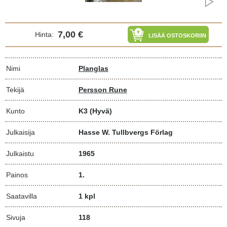
7,00 €
Hinta:
LISÄÄ OSTOSKORIIN
Nimi
Planglas
Tekijä
Persson Rune
Kunto
K3
(Hyvä)
Julkaisija
Hasse W. Tullbvergs Förlag
Julkaistu
1965
Painos
1.
Saatavilla
1 kpl
Sivuja
118