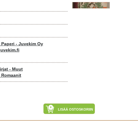
o Paperi - Juvekim Oy
uvekim.fi
rjat - Muut
- Romaanit
LISÄÄ OSTOSKORIIN