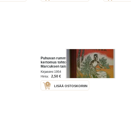
Puhuvan rummun maassa :
kertomus tohtori E G
Marcuksen taistelusta
pimeän Afrikan tauteja ja
Kirjatoimi 1954
taikauskoa vastaan
2,50 €
Hinta:
LISÄÄ OSTOSKORIIN