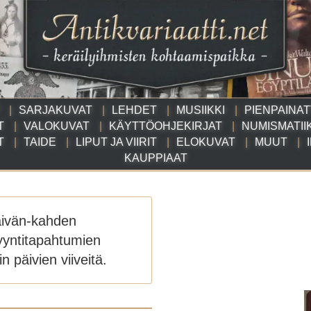
SARJAKUVAT
LEHDET
MUSIIKKI
PIENPAINA
T
VALOKUVAT
KÄYTTÖOHJEKIRJAT
NUMISMATII
T
TAIDE
LIPUT JA VIIRIT
ELOKUVAT
MUUT
KAUPPIAAT
äivän-kahden
yyntitapahtumien
n päivien viiveitä.