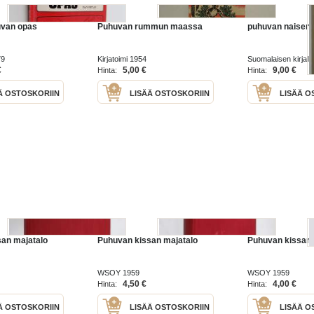
uvan opas
Puhuvan rummun maassa
puhuvan naisen 
79
Kirjatoimi 1954
Suomalaisen kirjall
2001
€
5,00 €
9,00 €
Hinta:
Hinta:
Ä OSTOSKORIIN
LISÄÄ OSTOSKORIIN
LISÄÄ O
an majatalo
Puhuvan kissan majatalo
Puhuvan kissan 
WSOY 1959
WSOY 1959
4,50 €
4,00 €
Hinta:
Hinta:
Ä OSTOSKORIIN
LISÄÄ OSTOSKORIIN
LISÄÄ O