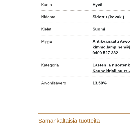
Kunto
Hyvä
Nidonta
Sidottu (kovak.)
Kielet
Suomi
Myyjä
Antikvariaatti Arw
kimmo.lampinen@j
0400 527 382
Kategoria
Lasten ja nuortenki
Kaunokirjallisuus 
Arvonlisävero
13,50%
Samankaltaisia tuotteita