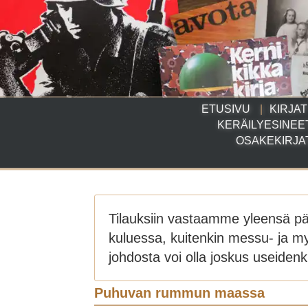
ETUSIVU
KIRJAT
KERÄILYESINEE
OSAKEKIRJA
Tilauksiin vastaamme yleensä p
kuluessa, kuitenkin messu- ja m
johdosta voi olla joskus useidenki
Puhuvan rummun maassa