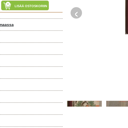
‹
LISÄÄ OSTOSKORIIN
maassa