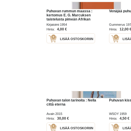
Puhuvan rummun maassa :
Venäjää puh
kertomus E. G. Marcuksen
taistelusta pimeän Afrikan
tauteja ja taikauskoa vastaan
Kirjatoimi 1954
Gummerus 19
4,00 €
12,00 
Hinta:
Hinta:
LISÄÄ OSTOSKORIIN
LISÄ
Puhuvan talon tarinoita : Nella
Puhuvan kiss
città eterna
Avain 2015
WSOY 1959
30,00 €
4,50 €
Hinta:
Hinta:
LISÄÄ OSTOSKORIIN
LISÄ