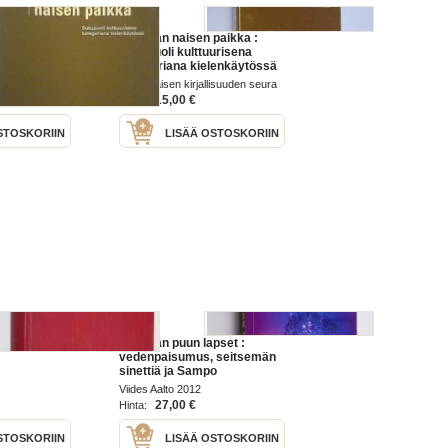
paikka
Puhuvan naisen paikka :
sukupuoli kulttuurisena
kategoriana kielenkäytössä
isuuden seura
Suomalaisen kirjallisuuden seura
2001
15,00 €
Hinta:
STOSKORIIN
LISÄÄ OSTOSKORIIN
majatalo
Puhuvan puun lapset :
vedenpaisumus, seitsemän
sinettiä ja Sampo
Viides Aalto 2012
27,00 €
Hinta:
STOSKORIIN
LISÄÄ OSTOSKORIIN