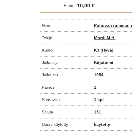
10,00 €
Hinta:
Nimi
Puhuvan rummun 
Tekijä
Morril M.H.
Kunto
K3
(Hyvä)
Julkaisija
Kirjatoimi
Julkaistu
1954
Painos
1.
Saatavilla
1 kpl
Sivuja
151
Uusi / käytetty
käytetty