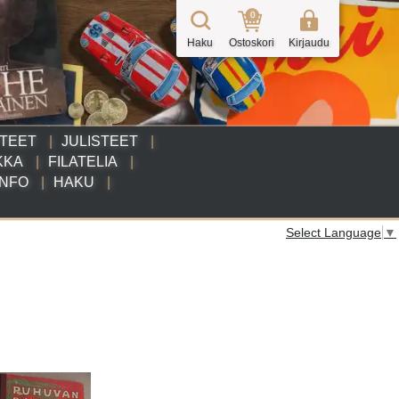
0
Haku
Ostoskori
Kirjaudu
TTEET
JULISTEET
KKA
FILATELIA
INFO
HAKU
Select Language
▼