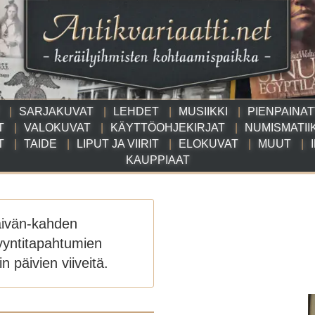
SARJAKUVAT
LEHDET
MUSIIKKI
PIENPAINA
T
VALOKUVAT
KÄYTTÖOHJEKIRJAT
NUMISMATII
T
TAIDE
LIPUT JA VIIRIT
ELOKUVAT
MUUT
KAUPPIAAT
äivän-kahden
yyntitapahtumien
n päivien viiveitä.