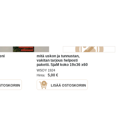
eni
mitä uskon ja tunnustan,
vakitan tarjous helposti
paketti. SjaM koko 19x36 x60
cm paino 35kg 5e
WSOY 1924
5,00 €
Hinta:
STOSKORIIN
LISÄÄ OSTOSKORIIN