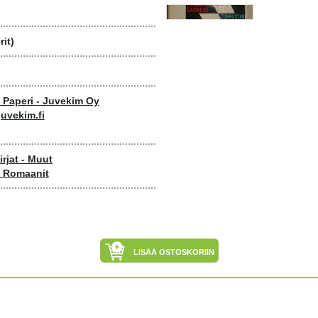
it)
o Paperi - Juvekim Oy
uvekim.fi
rjat - Muut
- Romaanit
LISÄÄ OSTOSKORIIN