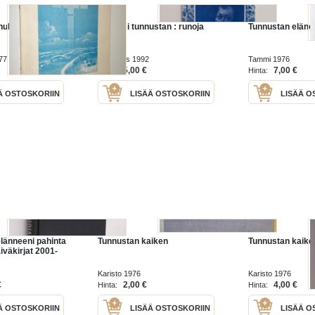
ulle, Meri
Voimasi tunnustan : runoja
Tunnustan eläne
77
FinnEpos 1992
Tammi 1976
5,00 €
7,00 €
Hinta:
Hinta:
Ä OSTOSKORIIN
LISÄÄ OSTOSKORIIN
LISÄÄ O
länneeni pahinta
Tunnustan kaiken
Tunnustan kaike
päiväkirjat 2001-
Karisto 1976
Karisto 1976
€
2,00 €
4,00 €
Hinta:
Hinta:
Ä OSTOSKORIIN
LISÄÄ OSTOSKORIIN
LISÄÄ O