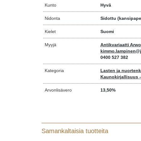
Kunto
Hyvä
Nidonta
Sidottu (kansipaper
Kielet
Suomi
Myyjä
Antikvariaatti Arw
kimmo.lampinen@j
0400 527 382
Kategoria
Lasten ja nuortenki
Kaunokirjallisuus 
Arvonlisävero
13,50%
Samankaltaisia tuotteita