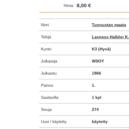
8,00 €
Hinta:
Nimi
Tunnustan maata
Tekijä
Laxness Halldor K.
Kunto
K3
(Hyvä)
Julkaisija
WSOY
Julkaistu
1966
Painos
1.
Saatavilla
1 kpl
Sivuja
274
Uusi / käytetty
käytetty