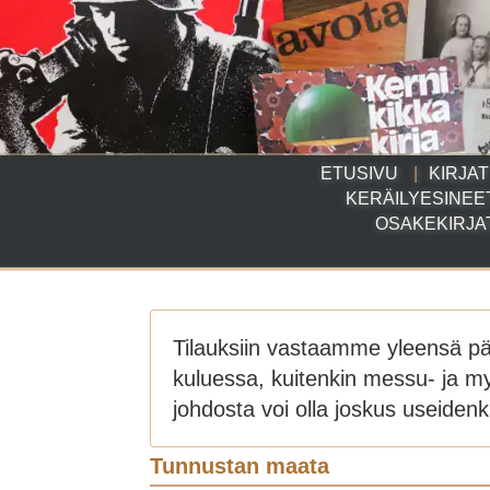
ETUSIVU
KIRJAT
KERÄILYESINEE
OSAKEKIRJA
Tilauksiin vastaamme yleensä p
kuluessa, kuitenkin messu- ja m
johdosta voi olla joskus useidenki
Tunnustan maata