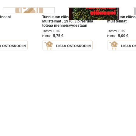
äneeni
Tunnustan eläneeni -
Tunnustan elänee
Muistelmat , 1976. 3.p.Neruda
muistelmat
toteaa menneisyydestään
"minä olen nähnyt monta
Tammi 1976
Tammi 1975
elämää, sillä minun elämäni
5,75 €
5,00 €
Hinta:
Hinta:
on syntynyt kaikkien
vaelluksesta"
Ä OSTOSKORIIN
LISÄÄ OSTOSKORIIN
LISÄÄ O