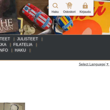
0
Haku
Ostoskori
Kirjaudu
TTEET
JULISTEET
KKA
FILATELIA
INFO
HAKU
Select Language
▼