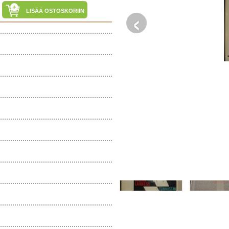
‹
LISÄÄ OSTOSKORIIN