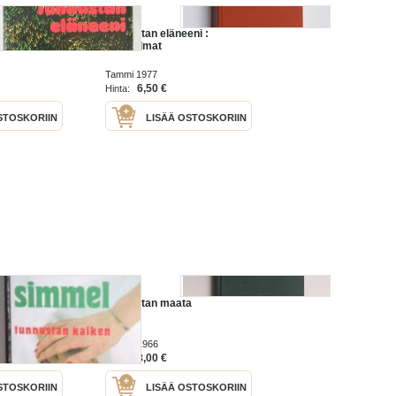
eni
Tunnustan eläneeni :
muistelmat
Tammi 1977
6,50 €
Hinta:
STOSKORIIN
LISÄÄ OSTOSKORIIN
n
Tunnustan maata
WSOY 1966
8,00 €
Hinta:
STOSKORIIN
LISÄÄ OSTOSKORIIN