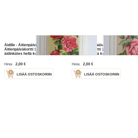
Äidille - Äitienpäivä -
Äidille - Äitienpäivä -
Äitienpäiväkortti 1940-luvulta; Sun
Äitienpäiväkortti 1940-luvulta; Sun
äidinkätes hellä kosketukses, Sun
äidinkätes hellä kosketukses, Sun
armaan sydämesi lämmin hohde ol
armaan sydämesi lämmin hohde ol
´lapsuutemme parhain lohdutus
´lapsuutemme parhain lohdutus
2,00 €
2,00 €
Hinta:
Hinta:
ja...
ja...
LISÄÄ OSTOSKORIIN
LISÄÄ OSTOSKORIIN