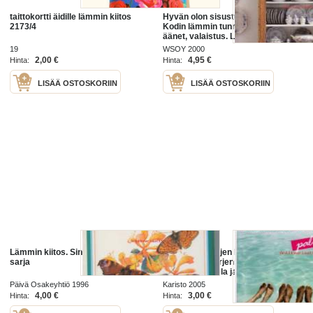
taittokortti äidille lämmin kiitos
Hyvän olon sisustus, 2000. 3.p.
2173/4
Kodin lämmin tunnelma. Tuoksut,
äänet, valaistus. Luovia ideoita ja
ratkaisuja. Feng Sui
19
WSOY 2000
2,00 €
4,95 €
Hinta:
Hinta:
LISÄÄ OSTOSKORIIN
LISÄÄ OSTOSKORIIN
Lämmin kiitos. Sinua ajatellen-
Kuumien aaltojen kerhon paluu,
sarja
2005. Naisia arjen pyörityksessä –
lämmin, nokkela ja seksikäs
lukuromaani ystävyyden voimasta.
Päivä Osakeyhtiö 1996
Karisto 2005
4,00 €
3,00 €
Hinta:
Hinta: