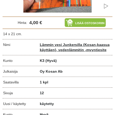
4,00 €
Hinta:
LISÄÄ OSTOSKORIIN
14 x 21 cm.
Nimi
Lämmin vesi Junkersilla (Kosan-kaasua
käyttäen), vedenlämmitin -myyntiesite
Kunto
K3
(Hyvä)
Julkaisija
Oy Kosan Ab
Saatavilla
1 kpl
Sivuja
12
Uusi / käytetty
käytetty
Kunto
Hyvä