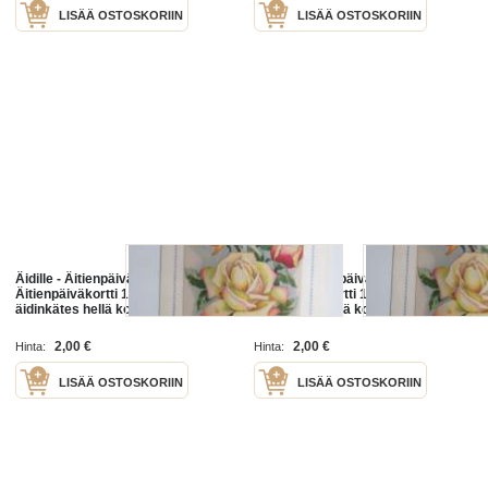
LISÄÄ OSTOSKORIIN
LISÄÄ OSTOSKORIIN
Äidille - Äitienpäivä -
Äidille - Äitienpäivä -
Äitienpäiväkortti 1940-luvulta; Sun
Äitienpäiväkortti 1940-luvulta; Sun
äidinkätes hellä kosketukses, Sun
äidinkätes hellä kosketukses, Sun
armaan sydämesi lämmin hohde ol
armaan sydämesi lämmin hohde ol
´lapsuutemme parhain lohdutus
´lapsuutemme parhain lohdutus
2,00 €
2,00 €
Hinta:
Hinta:
ja...
ja...
LISÄÄ OSTOSKORIIN
LISÄÄ OSTOSKORIIN