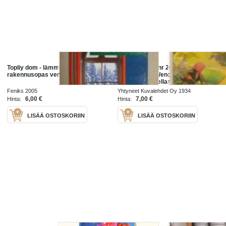
Topliy dom - lämmin koti,
Kotiliesi 1934 nr 20 lokakuu 1934.
rakennusopas venäjäksi
kansi Martta Wendelin, lämmin
vaiko kylmä kellari, norjalaiskylä,
jossa on syntynyt maailmankuulu
Feniks 2005
Yhtyneet Kuvalehdet Oy 1934
kotiteollisuustuote
6,00 €
7,00 €
Hinta:
Hinta:
LISÄÄ OSTOSKORIIN
LISÄÄ OSTOSKORIIN