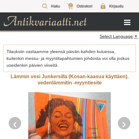
0
Haku
Ostoskori
Kirjaudu
Select Language
▼
Tilauksiin vastaamme yleensä päivän-kahden kuluessa,
kuitenkin messu- ja myyntitapahtumien johdosta voi olla joskus
useidenkin päivien viiveitä.
Lämmin vesi Junkersilla (Kosan-kaasua käyttäen),
vedenlämmitin -myyntiesite
‹
›