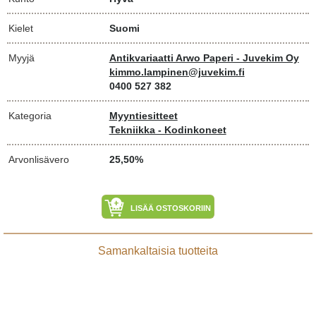
Kielet
Suomi
Myyjä
Antikvariaatti Arwo Paperi - Juvekim Oy
kimmo.lampinen@juvekim.fi
0400 527 382
Kategoria
Myyntiesitteet
Tekniikka - Kodinkoneet
Arvonlisävero
25,50%
LISÄÄ OSTOSKORIIN
Samankaltaisia tuotteita