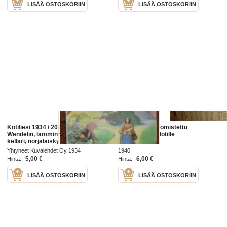
LISÄÄ OSTOSKORIIN
LISÄÄ OSTOSKORIIN
Kotiliesi 1934 / 20 kansi Martta
Lämmin käsi - omistettu
Wendelin, lämmin vaiko kylmä
Hankasalmen lotille
kellari, norjalaiskylä, jossa on
syntynyt maailmankuulu
Yhtyneet Kuvalehdet Oy 1934
1940
kotiteollisuustuote (mustavalkoiset
5,00 €
6,00 €
Hinta:
Hinta:
LISÄÄ OSTOSKORIIN
LISÄÄ OSTOSKORIIN