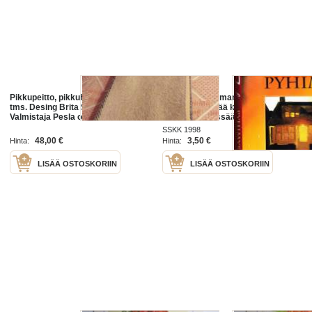
Pikkupeitto, pikkuhuopa, iso saali
Pyhimys sattuman oikusta, 1998.
tms. Desing Brita Seppä.
Lämmin, elämää kaikessa
Valmistaja Pesla oy.
merkillisyydessään kunnioittava
romaani.
SSKK 1998
48,00 €
3,50 €
Hinta:
Hinta:
LISÄÄ OSTOSKORIIN
LISÄÄ OSTOSKORIIN