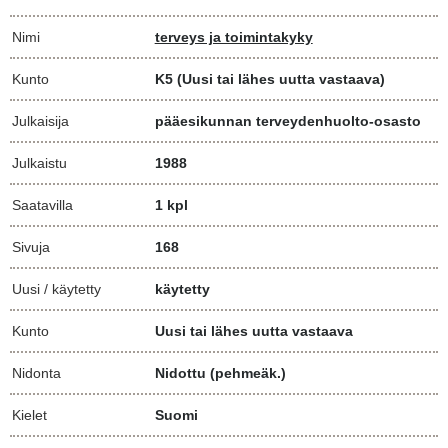
Nimi
terveys ja toimintakyky
Kunto
K5
(Uusi tai lähes uutta vastaava)
Julkaisija
pääesikunnan terveydenhuolto-osasto
Julkaistu
1988
Saatavilla
1 kpl
Sivuja
168
Uusi / käytetty
käytetty
Kunto
Uusi tai lähes uutta vastaava
Nidonta
Nidottu (pehmeäk.)
Kielet
Suomi