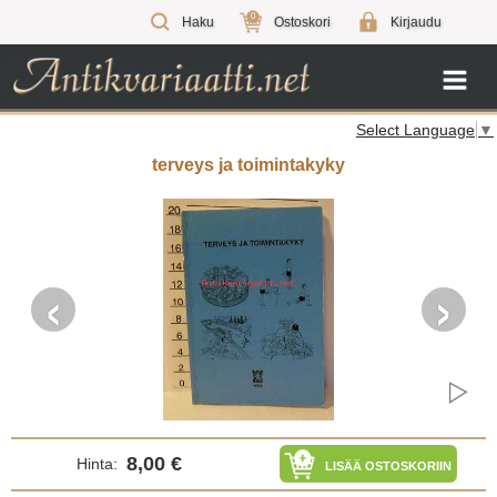
0
Haku
Ostoskori
Kirjaudu
Select Language
▼
terveys ja toimintakyky
‹
›
8,00 €
Hinta:
LISÄÄ OSTOSKORIIN