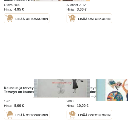
hyvinvointi. Koirarodut.
Otava 2002
A-lehdet 2012
4,95 €
3,00 €
Hinta:
Hinta:
LISÄÄ OSTOSKORIIN
LISÄÄ OSTOSKORIIN
Kauneus ja terveys 1961 nr 5b -
Liikunta ja terveys / [suomennos:
Terveys on kauneutta
Leena Taavitsainen-Petäjä] ;
[asiatarkastus ... ja muokkaus
Suomen oloihin ... Mikael
1961
2000
Fogelholm ... ja muita].
5,00 €
10,00 €
Hinta:
Hinta:
LISÄÄ OSTOSKORIIN
LISÄÄ OSTOSKORIIN