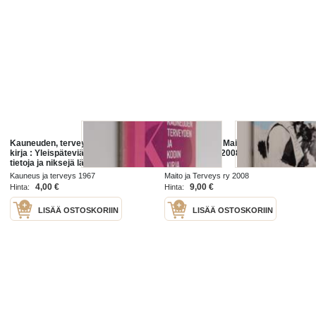
Kauneuden, terveyden ja kodin
Muista maito : Maito ja terveys
kirja : Yleispäteviä valikoituja
vuosina 1958-2008
tietoja ja niksejä lähtökohtana
terveys, kauneus, mielenterveys,
Kauneus ja terveys 1967
Maito ja Terveys ry 2008
hygienia sekä kodin rakentaminen,
4,00 €
9,00 €
Hinta:
Hinta:
...
LISÄÄ OSTOSKORIIN
LISÄÄ OSTOSKORIIN