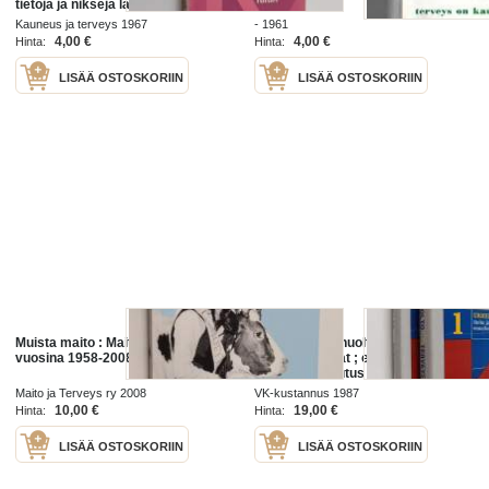
tietoja ja niksejä lähtökohtana
terveys, kauneus, mielenterveys,
Kauneus ja terveys 1967
- 1961
hygienia sekä kodin rakentaminen,
4,00 €
4,00 €
Hinta:
Hinta:
...
LISÄÄ OSTOSKORIIN
LISÄÄ OSTOSKORIIN
Muista maito : Maito ja terveys
Liikunta, lihashuolto, terveys 1-2 :
vuosina 1958-2008
Urheiluvammat ; ennaltaehkäisy,
hoito ja kuntoutus & Terveys ja
liikunta
Maito ja Terveys ry 2008
VK-kustannus 1987
10,00 €
19,00 €
Hinta:
Hinta:
LISÄÄ OSTOSKORIIN
LISÄÄ OSTOSKORIIN