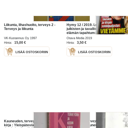
Liikunta, lihashuolto, terveys 2 -
Hymy 12 / 2019. Lehti täynnä
Terveys ja liikunta
julkisten ja tavallisten tallaajien
elämän tapahtumia.Ristikko
tekemättä. Terveys ja vitamiini
VK-Kustannus Oy 1997
Otava Media 2019
vinkkejä jne. 87 sivua.
15,00 €
3,50 €
Hinta:
Hinta:
LISÄÄ OSTOSKORIIN
LISÄÄ OSTOSKORIIN
Kauneuden, terveyden ja kodin
Kauneus ja terveys 5 B / 1961
kirja : Yleispäteviä valikoituja
Terveys on kauneutta