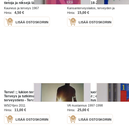
tietoja ja niksejä lähtökohtana
perustulokset 18-29-vuotiaiden
terveys, kauneus, mielenterveys,
terveydestä ja siihen liittyvistä
Kauneus ja terveys 1967
Kansanterveyslaitos, terveyden ja
hygienia sekä kodin rakentaminen,
tekijöistä
toimintakyvyn osasto 2005
4,50 €
15,00 €
Hinta:
Hinta:
...
LISÄÄ OSTOSKORIIN
LISÄÄ OSTOSKORIIN
Terve! :; lukion terveystieto, 3 -
Liikunta, lihashuolto, terveys 1-2 :
Terveys ja tutkimus - Lukion
Urheiluvammat ; ennaltaehkäisy,
terveystieto - Terveys ja tutkimus
hoito ja kuntoutus & Terveys ja
liikunta
WSOYpro 2011
VK-kustannus 1997-1998
11,00 €
25,00 €
Hinta:
Hinta:
LISÄÄ OSTOSKORIIN
LISÄÄ OSTOSKORIIN