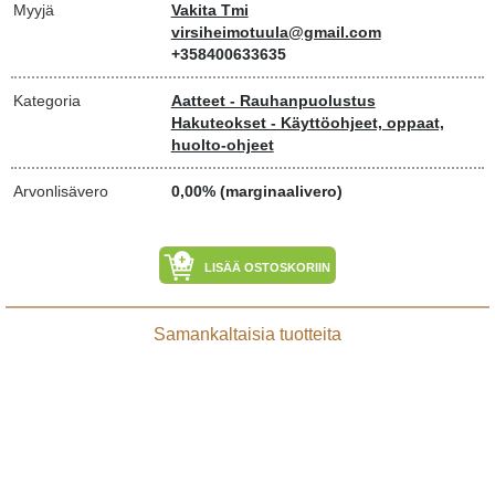
Myyjä
Vakita Tmi
virsiheimotuula@gmail.com
+358400633635
Kategoria
Aatteet - Rauhanpuolustus
Hakuteokset - Käyttöohjeet, oppaat,
huolto-ohjeet
Arvonlisävero
0,00% (marginaalivero)
LISÄÄ OSTOSKORIIN
Samankaltaisia tuotteita