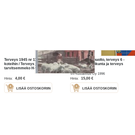
Terveys 1945 nr 11 terveyttä
Liikunta, lihashuolto, terveys 6 -
koteihin / Terveys ja kristinusko,
Ravitsemus, liikunta ja terveys
tarvitsemmeko H-vitamiinia,
kansantautimme - epäsiisteystauti,
VK-Kustannus Oy 1996
alkoholinkäytön vaaroja, ripulin
4,00 €
15,00 €
Hinta:
Hinta:
LISÄÄ OSTOSKORIIN
LISÄÄ OSTOSKORIIN