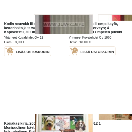
Kodin neuvokit III ompelutyöt,
Kodin neuvokit III ompelutyöt,
lastenhoito ja terveys; 4
lastenhoito ja terveys; 4
Kapiokirstu, 20 Ompelen pukuni
Kapiokirstu, 20 Ompelen pukuni
itse, Odotuskuukaudet, 6
itse, Odotuskuukaudet, 6
Yhtyneet Kuvalehdet Oy 19
Yhtyneet Kuvalehdet Oy 1960
Pallerosta koluikään, 8 Kodin
Pallerosta koluikään, 8 Kodin
8,00 €
18,00 €
Hinta:
Hinta:
terveys -yhteissidos
terveys
LISÄÄ OSTOSKORIIN
LISÄÄ OSTOSKORIIN
Koirakäsikirja, 2002. 4. painos.
apu terveys 2012 1
Monipuolinen käytännön opas
koiranhoitoon. Koiran terveys,