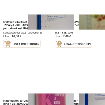
Nuorten aikuisten terveys :
Terveyttä edistävä ravinto.
Terveys 2000 -tutkimuksen
(Hyvinvointi, terveys, ruoka ja
perustulokset 18-29-vuotiaiden
terveys)
terveydestä ja siihen liittyvistä
Kansanterveyslaitos, terveyden ja
SKS - SSK 1996
tekijöistä
toimintakyvyn osasto 2005
16,00 €
7,00 €
Hinta:
Hinta:
LISÄÄ OSTOSKORIIN
LISÄÄ OSTOSKORIIN
Kauneuden, terveyden ja kodin
Nuorten aikuisten terveys :
kirja : Yleispäteviä valikoituja
Terveys 2000 -tutkimuksen