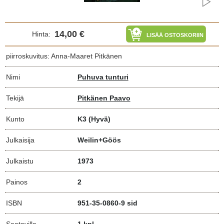
14,00 €
Hinta:
LISÄÄ OSTOSKORIIN
piirroskuvitus: Anna-Maaret Pitkänen
Nimi
Puhuva tunturi
Tekijä
Pitkänen Paavo
Kunto
K3
(Hyvä)
Julkaisija
Weilin+Göös
Julkaistu
1973
Painos
2
ISBN
951-35-0860-9 sid
Saatavilla
1 kpl