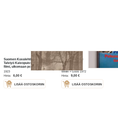
Suomen Kuvalehti 1923 nr 10 /
Puhuva tunturi
Talviyö Kaivopuistossa, puhuva
filmi, ulkomaan postia,
Kansallismuseo, filmiuutuuksia,
1923
Weilin + Göös 1972
hyvän työn kunniakirjoja
6,00 €
9,00 €
Hinta:
Hinta:
LISÄÄ OSTOSKORIIN
LISÄÄ OSTOSKORIIN