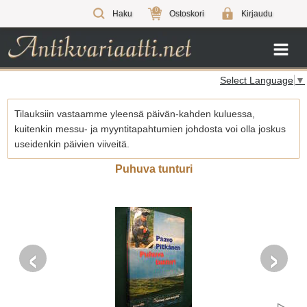
0
Haku
Ostoskori
Kirjaudu
Select Language
▼
Tilauksiin vastaamme yleensä päivän-kahden kuluessa,
kuitenkin messu- ja myyntitapahtumien johdosta voi olla joskus
useidenkin päivien viiveitä.
Puhuva tunturi
‹
›