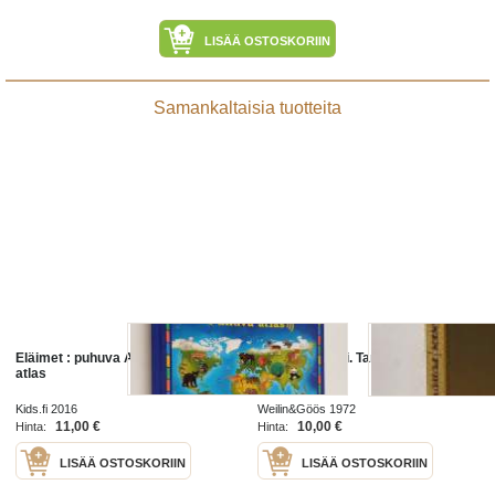
LISÄÄ OSTOSKORIIN
Samankaltaisia tuotteita
Eläimet : puhuva Atlas - Puhuva
Puhuva tunturi. Tarinaa Lapin
atlas
kairoilta
Kids.fi 2016
Weilin&Göös 1972
11,00 €
10,00 €
Hinta:
Hinta:
LISÄÄ OSTOSKORIIN
LISÄÄ OSTOSKORIIN