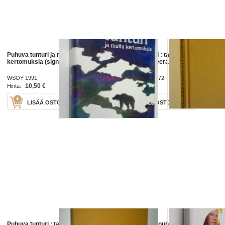
Puhuva tunturi ja muita
Puhuva tunturi : tarinaa Lapin
kertomuksia (signeerattu)
kairoilta (signeerattu)
WSOY 1991
Weilin + Göös 1972
10,50 €
9,00 €
Hinta:
Hinta:
LISÄÄ OSTOSKORIIN
LISÄÄ OSTOSKORIIN
Puhuva tunturi : tarinaa Lapin
Pääministerin puhuva pää -