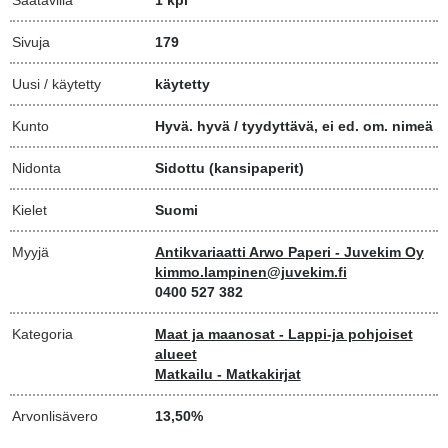
Sivuja
179
Uusi / käytetty
käytetty
Kunto
Hyvä. hyvä / tyydyttävä, ei ed. om. nimeä
Nidonta
Sidottu (kansipaperit)
Kielet
Suomi
Myyjä
Antikvariaatti Arwo Paperi - Juvekim Oy
kimmo.lampinen@juvekim.fi
0400 527 382
Kategoria
Maat ja maanosat - Lappi-ja pohjoiset
alueet
Matkailu - Matkakirjat
Arvonlisävero
13,50%