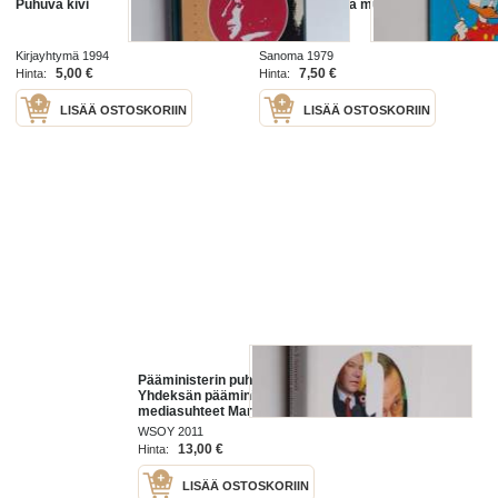
Puhuva kivi
Puhuva koira ja muita Aku Ankan
parhaita
Kirjayhtymä 1994
Sanoma 1979
5,00 €
7,50 €
Hinta:
Hinta:
LISÄÄ OSTOSKORIIN
LISÄÄ OSTOSKORIIN
Pääministerin puhuva pää -
Yhdeksän pääministerin
mediasuhteet Martti Miettusesta
Mari Kiviniemeen
WSOY 2011
13,00 €
Hinta:
LISÄÄ OSTOSKORIIN