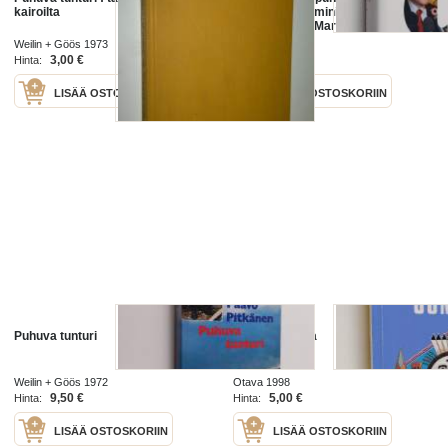
kairoilta
Yhdeksän pääministerin
mediasuhteet Martti Miettusesta
Mari Kiviniemeen
Weilin + Göös 1973
WSOY 2011
3,00 €
12,00 €
Hinta:
Hinta:
LISÄÄ OSTOSKORIIN
LISÄÄ OSTOSKORIIN
Puhuva tunturi
Puhuva jumala
Weilin + Göös 1972
Otava 1998
9,50 €
5,00 €
Hinta:
Hinta:
LISÄÄ OSTOSKORIIN
LISÄÄ OSTOSKORIIN