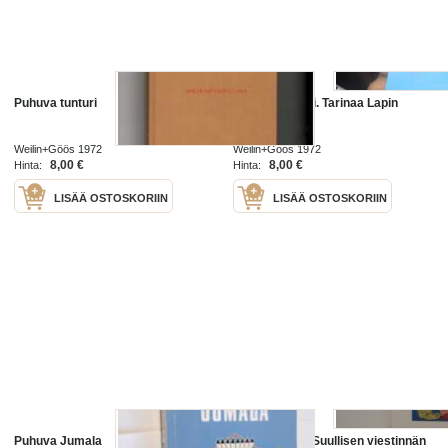
Puhuva tunturi
Puhuva tunturi. Tarinaa Lapin
kairoilta
Weilin+Göös 1972
Weilin+Göös 1972
8,00 €
8,00 €
Hinta:
Hinta:
LISÄÄ OSTOSKORIIN
LISÄÄ OSTOSKORIIN
Puhuva Jumala
Puhuva kieli - Suullisen viestinnän