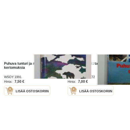
Puhuva tunturi ja muita
Puhuva tunturi : tarinaa Lapin
kertomuksia
kairoilta
WSOY 1991
Weilin + Göös 1972
7,50 €
7,00 €
Hinta:
Hinta:
LISÄÄ OSTOSKORIIN
LISÄÄ OSTOSKORIIN