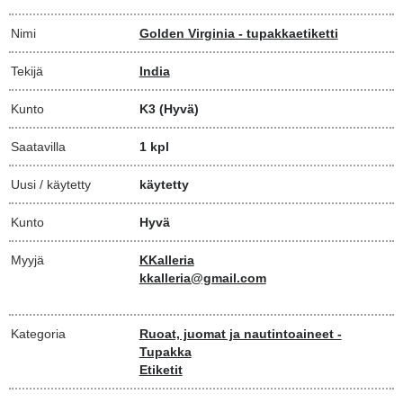
Nimi
Golden Virginia - tupakkaetiketti
Tekijä
India
Kunto
K3
(Hyvä)
Saatavilla
1 kpl
Uusi / käytetty
käytetty
Kunto
Hyvä
Myyjä
KKalleria
kkalleria@gmail.com
Kategoria
Ruoat, juomat ja nautintoaineet -
Tupakka
Etiketit