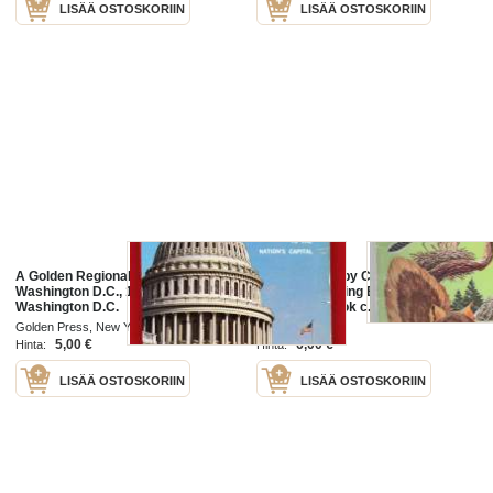
LISÄÄ OSTOSKORIIN
LISÄÄ OSTOSKORIIN
A Golden Regional Guide to
Nature Hikes by Clara Hussong - A
Washington D.C., 1964. Matkaopas
Golden Exploring Earth Book -
Washington D.C.
Children's Book c. 1973 -
Illustrated - Golden Press Western
Golden Press, New York 1964
Publishing
5,00 €
6,00 €
Hinta:
Hinta:
LISÄÄ OSTOSKORIIN
LISÄÄ OSTOSKORIIN