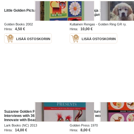
Little Golden Picture Dictionary
Kultainennoutaja : Golden-info :
kultaisennoutajan omistajan
käsikirja
Golden Books 2002
Kultainen Rengas - Golden Ring GR ry.
1999
4,50 €
10,00 €
Hinta:
Hinta:
LISÄÄ OSTOSKORIIN
LISÄÄ OSTOSKORIIN
Suzanne Golden Presents
The golden picture dictionary :
Interviews with 36 Artists who
more than 800 words for beginning
Innovate with Beads
readers
Lark Books (NC) 2013
Golden Press 1970
14,00 €
8,00 €
Hinta:
Hinta: