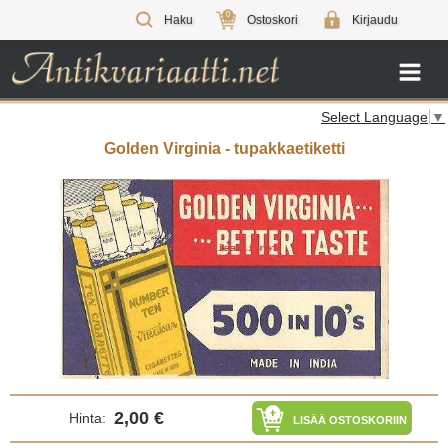
0
Haku
Ostoskori
Kirjaudu
Select Language
▼
Golden Virginia - tupakkaetiketti
2,00 €
Hinta:
LISÄÄ OSTOSKORIIN