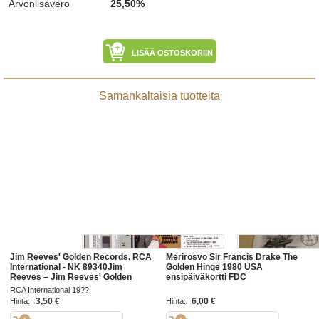
Arvonlisävero
25,50%
LISÄÄ OSTOSKORIIN
Samankaltaisia tuotteita
Jim Reeves' Golden Records. RCA
Merirosvo Sir Francis Drake The
International - NK 89340Jim
Golden Hinge 1980 USA
Reeves ‎– Jim Reeves' Golden
ensipäiväkortti FDC
RecordsGenre:Pop, Folk, World, &
RCA International 19??
3,50 €
6,00 €
Hinta:
Hinta: