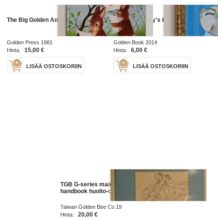
The Big Golden Animal ABC
Richard Scarry's best little golden
books ever!
Golden Press 1981
Golden Book 2014
15,00 €
6,00 €
Hinta:
Hinta:
LISÄÄ OSTOSKORIIN
LISÄÄ OSTOSKORIIN
TGB G-series maintenance
handbook huolto-ohjekirja
Taiwan Golden Bee Co 19
20,00 €
Hinta: