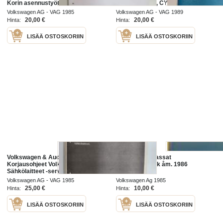
Korin asennustyöt -service booklet
1981-1988 CR, CY, CK, Diesel-
ruiskutus- ja hehkutuslaitteisto -
Volkswagen AG - VAG 1985
Volkswagen AG - VAG 1989
service booklet
20,00 €
20,00 €
Hinta:
Hinta:
LISÄÄ OSTOSKORIIN
LISÄÄ OSTOSKORIIN
Volkswagen & Audi Service -
Volkswagen Passat
Korjausohjeet Volkswagen Passat
instruktionsbok åm. 1986
Sähkölaitteet -service booklet
Volkswagen AG - VAG 1985
Volkswagen Ag 1985
25,00 €
10,00 €
Hinta:
Hinta:
LISÄÄ OSTOSKORIIN
LISÄÄ OSTOSKORIIN