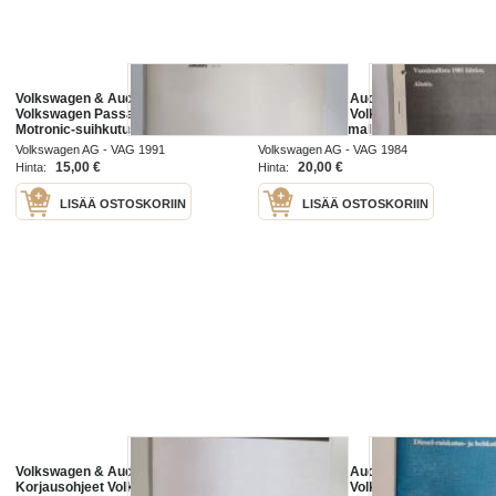
Volkswagen & Audi Service -
Volkswagen & Audi Service -
Volkswagen Passat 1988- KE-
Korjausohjeet Volkswagen Passat,
Motronic-suihkutus- ja
Santana vuosimallista 1981
sytytyslaitteisto (4-syl.) -service
lähtien, Alusta -service booklet
Volkswagen AG - VAG 1991
Volkswagen AG - VAG 1984
booklet
15,00 €
20,00 €
Hinta:
Hinta:
LISÄÄ OSTOSKORIIN
LISÄÄ OSTOSKORIIN
Volkswagen & Audi Service -
Volkswagen & Audi Service -
Korjausohjeet Volkswagen Passat,
Korjausohjeet Volkswagen Passat