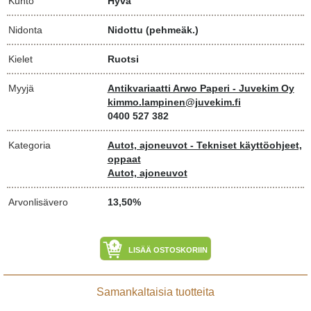
Kunto
Hyvä
Nidonta
Nidottu (pehmeäk.)
Kielet
Ruotsi
Myyjä
Antikvariaatti Arwo Paperi - Juvekim Oy
kimmo.lampinen@juvekim.fi
0400 527 382
Kategoria
Autot, ajoneuvot - Tekniset käyttöohjeet,
oppaat
Autot, ajoneuvot
Arvonlisävero
13,50%
LISÄÄ OSTOSKORIIN
Samankaltaisia tuotteita