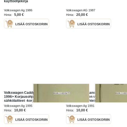
käyttöohjekirja
Volkswagen Ag 1986
Volkswagen AG 1987
5,00 €
20,00 €
Hinta:
Hinta:
LISÄÄ OSTOSKORIIN
LISÄÄ OSTOSKORIIN
Volkswagen Caddy>, Polo Classic
Volkswagen Transporter 1991
1996> Korjausohjeiden vihko;
Korjausohjeiden vihko;
sähkölaitteet -korjaamokirjasarjan
Automaattivaihteisto -
osa
korjaamokirjasarjan osa
Volkswagen Ag 1995
Volkswagen Ag 1991
10,00 €
10,00 €
Hinta:
Hinta:
LISÄÄ OSTOSKORIIN
LISÄÄ OSTOSKORIIN