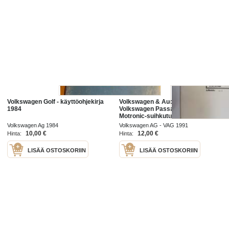
Volkswagen Golf - käyttöohjekirja
Volkswagen & Audi Service -
1984
Volkswagen Passat 1988-
Motronic-suihkutus- ja
sytytysjärjestelmä -service
Volkswagen Ag 1984
Volkswagen AG - VAG 1991
booklet
10,00 €
12,00 €
Hinta:
Hinta:
LISÄÄ OSTOSKORIIN
LISÄÄ OSTOSKORIIN