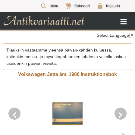
0
Haku
Ostoskori
Kirjaudu
Select Language
▼
Tilauksiin vastaamme yleensä päivän-kahden kuluessa,
kuitenkin messu- ja myyntitapahtumien johdosta voi olla joskus
useidenkin päivien viiveitä.
Volkswagen Jetta åm. 1986 instruktionsbok
‹
›