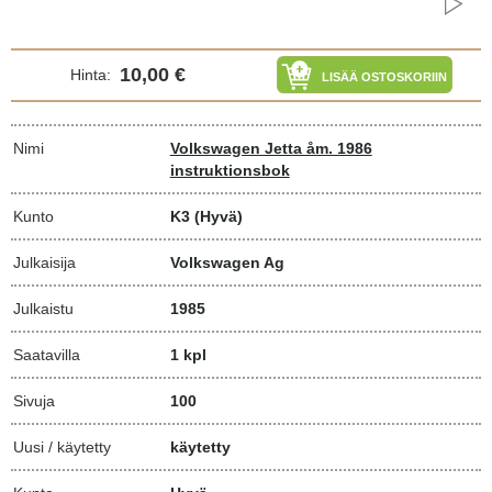
10,00 €
Hinta:
LISÄÄ OSTOSKORIIN
Nimi
Volkswagen Jetta åm. 1986
instruktionsbok
Kunto
K3
(Hyvä)
Julkaisija
Volkswagen Ag
Julkaistu
1985
Saatavilla
1 kpl
Sivuja
100
Uusi / käytetty
käytetty