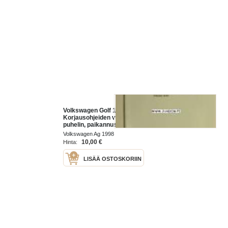
Volkswagen Golf 1998
Korjausohjeiden vihko; Radio,
puhelin, paikannus -
korjaamokirjasarjan osa
Volkswagen Ag 1998
10,00 €
Hinta:
LISÄÄ OSTOSKORIIN