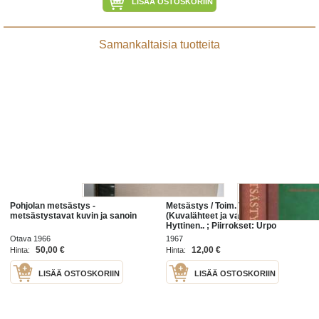
LISÄÄ OSTOSKORIIN
Samankaltaisia tuotteita
Pohjolan metsästys -
Metsästys / Toim. Teppo Lampio ;
metsästystavat kuvin ja sanoin
(Kuvalähteet ja valokuvaajat: Erkki
Hyttinen.. ; Piirrokset: Urpo
Huhtanen, Niilo Talvenheimo,
Otava 1966
1967
AKAH.).
50,00 €
12,00 €
Hinta:
Hinta:
LISÄÄ OSTOSKORIIN
LISÄÄ OSTOSKORIIN