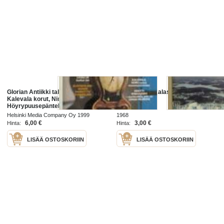
Glorian Antiikki talvi 1999,
Metsästys ja kalastus 1968 nr 12
Kalevala korut, Nicolai Bomanin
Höyrypuusepäntehdas,
tulevaisuuden aarteiden
Helsinki Media Company Oy 1999
1968
metsästys, valkoista kultaa
6,00 €
3,00 €
Hinta:
Hinta:
keisareiden Kiinasta
LISÄÄ OSTOSKORIIN
LISÄÄ OSTOSKORIIN