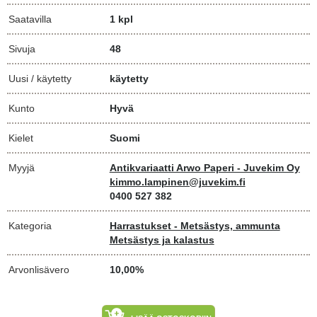
Saatavilla
1 kpl
Sivuja
48
Uusi / käytetty
käytetty
Kunto
Hyvä
Kielet
Suomi
Myyjä
Antikvariaatti Arwo Paperi - Juvekim Oy
kimmo.lampinen@juvekim.fi
0400 527 382
Kategoria
Harrastukset - Metsästys, ammunta
Metsästys ja kalastus
Arvonlisävero
10,00%