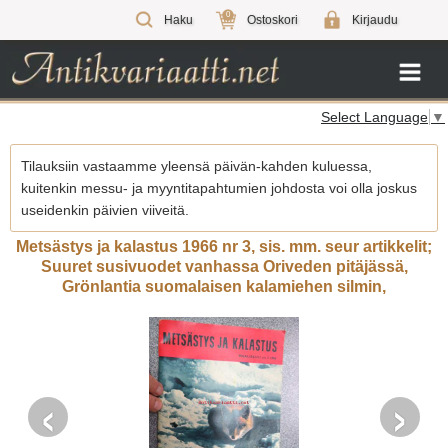
0
Haku
Ostoskori
Kirjaudu
Select Language
▼
Tilauksiin vastaamme yleensä päivän-kahden kuluessa,
kuitenkin messu- ja myyntitapahtumien johdosta voi olla joskus
useidenkin päivien viiveitä.
Metsästys ja kalastus 1966 nr 3, sis. mm. seur artikkelit;
Suuret susivuodet vanhassa Oriveden pitäjässä,
Grönlantia suomalaisen kalamiehen silmin,
‹
›