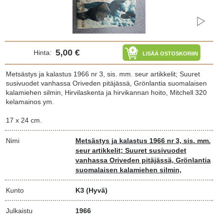
5,00 €
Hinta:
LISÄÄ OSTOSKORIIN
Metsästys ja kalastus 1966 nr 3, sis. mm. seur artikkelit; Suuret
susivuodet vanhassa Oriveden pitäjässä, Grönlantia suomalaisen
kalamiehen silmin, Hirvilaskenta ja hirvikannan hoito, Mitchell 320
kelamainos ym.
17 x 24 cm.
Nimi
Metsästys ja kalastus 1966 nr 3, sis. mm.
seur artikkelit; Suuret susivuodet
vanhassa Oriveden pitäjässä, Grönlantia
suomalaisen kalamiehen silmin,
Kunto
K3
(Hyvä)
Julkaistu
1966