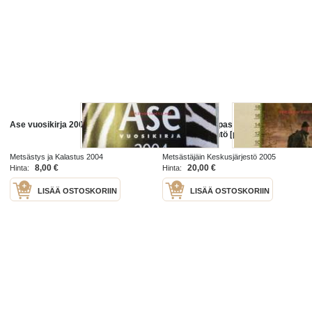
Ase vuosikirja 2004
Metsästäjän opas + Metsästys- ja
aselainsäädäntö [pahvikotelo]
Metsästys ja Kalastus 2004
Metsästäjäin Keskusjärjestö 2005
8,00 €
20,00 €
Hinta:
Hinta:
LISÄÄ OSTOSKORIIN
LISÄÄ OSTOSKORIIN