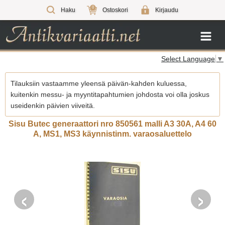
0
Haku
Ostoskori
Kirjaudu
Select Language
▼
Tilauksiin vastaamme yleensä päivän-kahden kuluessa,
kuitenkin messu- ja myyntitapahtumien johdosta voi olla joskus
useidenkin päivien viiveitä.
Sisu Butec generaattori nro 850561 malli A3 30A, A4 60
A, MS1, MS3 käynnistinm. varaosaluettelo
‹
›