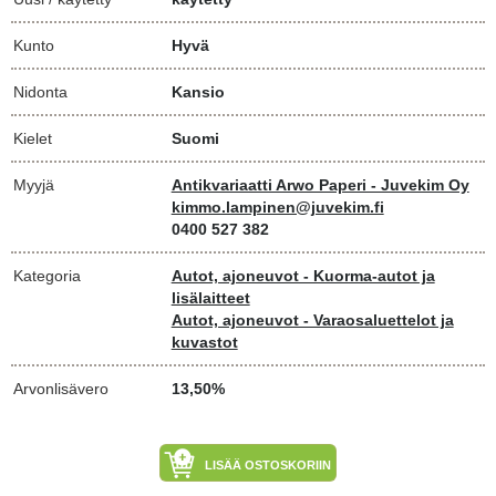
Kunto
Hyvä
Nidonta
Kansio
Kielet
Suomi
Myyjä
Antikvariaatti Arwo Paperi - Juvekim Oy
kimmo.lampinen@juvekim.fi
0400 527 382
Kategoria
Autot, ajoneuvot - Kuorma-autot ja
lisälaitteet
Autot, ajoneuvot - Varaosaluettelot ja
kuvastot
Arvonlisävero
13,50%
LISÄÄ OSTOSKORIIN