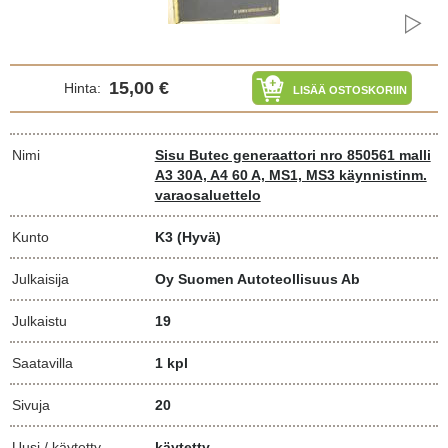
15,00 €
Hinta:
LISÄÄ OSTOSKORIIN
Nimi
Sisu Butec generaattori nro 850561 malli
A3 30A, A4 60 A, MS1, MS3 käynnistinm.
varaosaluettelo
Kunto
K3
(Hyvä)
Julkaisija
Oy Suomen Autoteollisuus Ab
Julkaistu
19
Saatavilla
1 kpl
Sivuja
20
Uusi / käytetty
käytetty