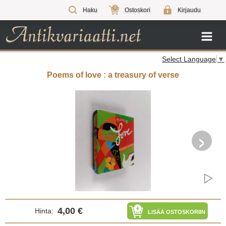
0
Haku
Ostoskori
Kirjaudu
Select Language
▼
Poems of love : a treasury of verse
›
4,00 €
Hinta:
LISÄÄ OSTOSKORIIN