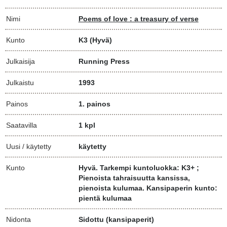
Nimi
Poems of love : a treasury of verse
Kunto
K3
(Hyvä)
Julkaisija
Running Press
Julkaistu
1993
Painos
1. painos
Saatavilla
1 kpl
Uusi / käytetty
käytetty
Kunto
Hyvä. Tarkempi kuntoluokka: K3+ ;
Pienoista tahraisuutta kansissa,
pienoista kulumaa. Kansipaperin kunto:
pientä kulumaa
Nidonta
Sidottu (kansipaperit)