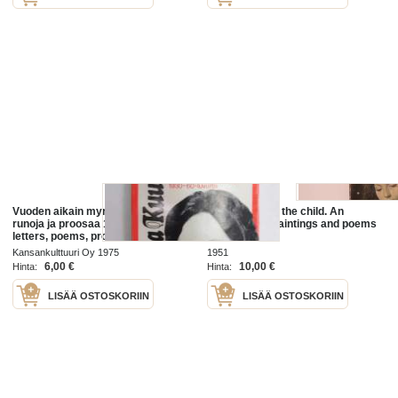
Vuoden aikain myrskyt. Kirjeitä,
The Virgin and the child. An
runoja ja proosaa 1930-60 -luvulta -
anthology of paintings and poems
letters, poems, prose of Hertta
Kuusinen
Kansankulttuuri Oy 1975
1951
6,00 €
10,00 €
Hinta:
Hinta:
LISÄÄ OSTOSKORIIN
LISÄÄ OSTOSKORIIN