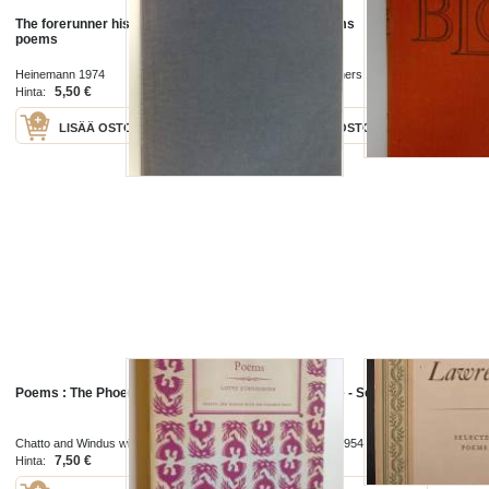
The forerunner his parables and
Selected poems
poems
Heinemann 1974
Progress Publishers 1981
5,50 €
30,50 €
Hinta:
Hinta:
LISÄÄ OSTOSKORIIN
LISÄÄ OSTOSKORIIN
Poems : The Phoenix living poets
D.H. Lawrence - Selected Poems
Chatto and Windus with The Hogarth
Penguin Books 1954
Press 1960
7,50 €
5,00 €
Hinta:
Hinta: