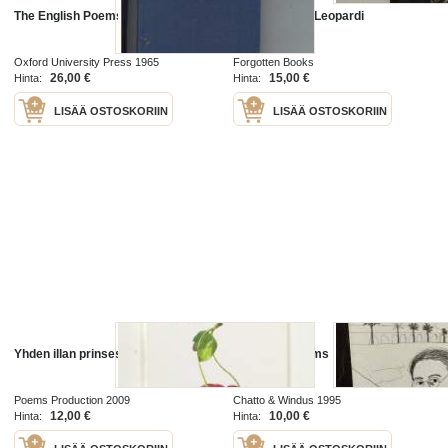
The English Poems of Milton
The Poems of Leopardi
Oxford University Press 1965
Forgotten Books
26,00 €
15,00 €
Hinta:
Hinta:
LISÄÄ OSTOSKORIIN
LISÄÄ OSTOSKORIIN
Yhden illan prinsessa
Collected poems
Poems Production 2009
Chatto & Windus 1995
12,00 €
10,00 €
Hinta:
Hinta: