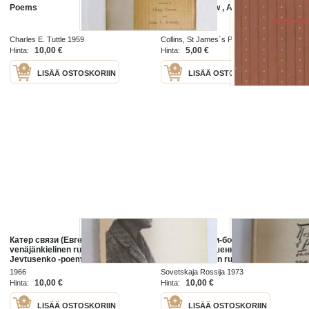
Poems
A slice of snow , A book of poems
Charles E. Tuttle 1959
Collins, St James`s Place, London 1971
10,00 €
5,00 €
Hinta:
Hinta:
LISÄÄ OSTOSKORIIN
LISÄÄ OSTOSKORIIN
Катер связи (Евгени Евтушенко) -
Поет в России-болъше, чем поет
venäjänkielinen runokirja, Jevgeni
(Евгени Евтушенко) -
Jevtusenko -poems in russian
venäjänkielinen runokirja, Jevgeni
Jevtusenko -poems in russian
1966
Sovetskaja Rossija 1973
10,00 €
10,00 €
Hinta:
Hinta:
LISÄÄ OSTOSKORIIN
LISÄÄ OSTOSKORIIN