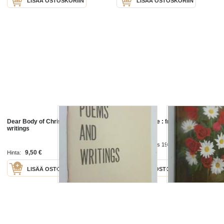
LISÄÄ OSTOSKORIIN
LISÄÄ OSTOSKORIIN
Dear Body of Christ : poems and
Poems of Hope : from the Salesian
writings
Collection
Salesian Missions 1988
9,50 €
4,00 €
Hinta:
Hinta:
LISÄÄ OSTOSKORIIN
LISÄÄ OSTOSKORIIN