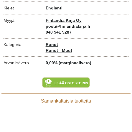
Kielet
Englanti
Myyjä
Finlandia Kirja Oy
posti@finlandiakirja.fi
040 541 9287
Kategoria
Runot
Runot - Muut
Arvonlisävero
0,00% (marginaalivero)
LISÄÄ OSTOSKORIIN
Samankaltaisia tuotteita