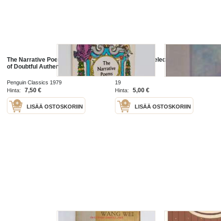
The Narrative Poems, and Poems
Valitut runot/Selected poems
of Doubtful Authenticity
Penguin Classics 1979
19
7,50 €
5,00 €
Hinta:
Hinta:
LISÄÄ OSTOSKORIIN
LISÄÄ OSTOSKORIIN