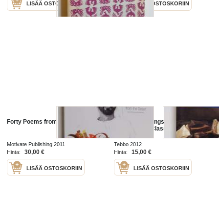
LISÄÄ OSTOSKORIIN
LISÄÄ OSTOSKORIIN
Forty Poems from the Desert
Poems and Songs of Robert Burns
- the Original Classic Edition
Motivate Publishing 2011
Tebbo 2012
30,00 €
15,00 €
Hinta:
Hinta:
LISÄÄ OSTOSKORIIN
LISÄÄ OSTOSKORIIN