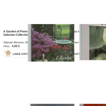
A Garden of Poems : from the
The wings of my soul : poems
Salesian Collection
Salesian Missions 1986
The Emerald of Siam 1999
4,00 €
4,00 €
Hinta:
Hinta:
LISÄÄ OSTOSKORIIN
LISÄÄ OSTOSKORIIN