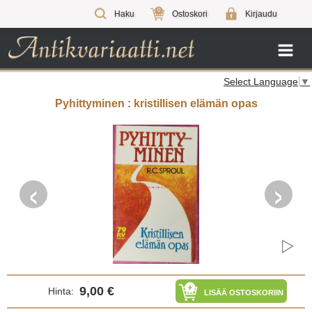
0
Haku
Ostoskori
Kirjaudu
Select Language
▼
Pyhittyminen : kristillisen elämän opas
‹
›
9,00 €
Hinta:
LISÄÄ OSTOSKORIIN