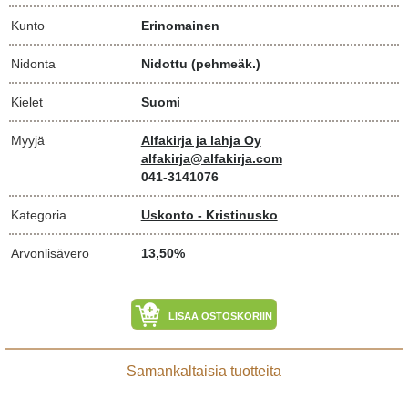
Kunto
Erinomainen
Nidonta
Nidottu (pehmeäk.)
Kielet
Suomi
Myyjä
Alfakirja ja lahja Oy
alfakirja@alfakirja.com
041-3141076
Kategoria
Uskonto - Kristinusko
Arvonlisävero
13,50%
LISÄÄ OSTOSKORIIN
Samankaltaisia tuotteita