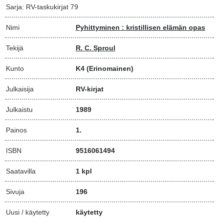
Sarja: RV-taskukirjat 79
Nimi
Pyhittyminen : kristillisen elämän opas
Tekijä
R. C. Sproul
Kunto
K4
(Erinomainen)
Julkaisija
RV-kirjat
Julkaistu
1989
Painos
1.
ISBN
9516061494
Saatavilla
1 kpl
Sivuja
196
Uusi / käytetty
käytetty