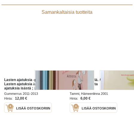
Samankaltaisia tuotteita
Lasten ajatuksia -paketti (3 kirjaa) :
Kompastuskiviä. Ajatuksia
Lasten ajatuksia äidistä ; Lasten
evankeliumeista
ajatuksia isästä ; Lasten ajatuksia
avioliitosta
Gummerrus 2011-2013
Tammi, Hämeenlinna 2001
12,00 €
6,00 €
Hinta:
Hinta:
LISÄÄ OSTOSKORIIN
LISÄÄ OSTOSKORIIN