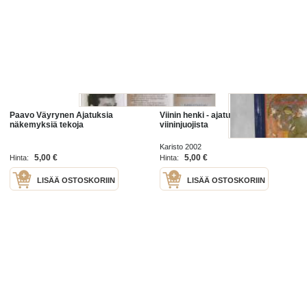
Paavo Väyrynen Ajatuksia
Viinin henki - ajatuksia viinistä ja
näkemyksiä tekoja
viininjuojista
Karisto 2002
5,00 €
5,00 €
Hinta:
Hinta:
LISÄÄ OSTOSKORIIN
LISÄÄ OSTOSKORIIN