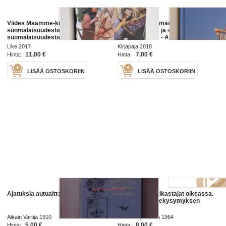
Viides Maamme-kirja, eli, Ajatuksia
Mielekästä elämää : ajatuksia
suomalaisuudesta - Ajatuksia
hyvinvoinnista ja elämän
suomalaisuudesta
tarkoituksesta - Ajatuksia
hyvinvoinnista ja elämän
Like 2017
Kirjapaja 2018
tarkoituksesta
11,00 €
7,00 €
Hinta:
Hinta:
LISÄÄ OSTOSKORIIN
LISÄÄ OSTOSKORIIN
Ajatuksia autuaitten vuorelta
Ovatko uudestikastajat oikeassa.
Ajatuksia kastekysymyksen
äärellä.
Aikain Vartija 1910
Sisälähetysseura 1964
5,00 €
8,00 €
Hinta:
Hinta: