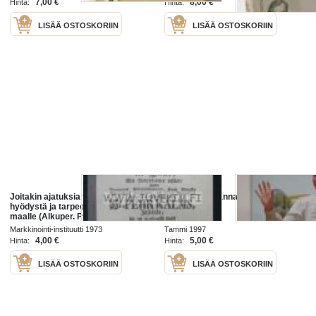
7,00 €
8,00 €
Hinta:
Hinta:
LISÄÄ OSTOSKORIIN
LISÄÄ OSTOSKORIIN
Joitakin ajatuksia tehtaitten
Ajatuksia verannalla
hyödystä ja tarpeellisuudesta
maalle (Alkuper. Pietari Kalm v.
1759, tämä uuspainatus 1973)
Markkinointi-instituutti 1973
Tammi 1997
4,00 €
5,00 €
Hinta:
Hinta:
LISÄÄ OSTOSKORIIN
LISÄÄ OSTOSKORIIN