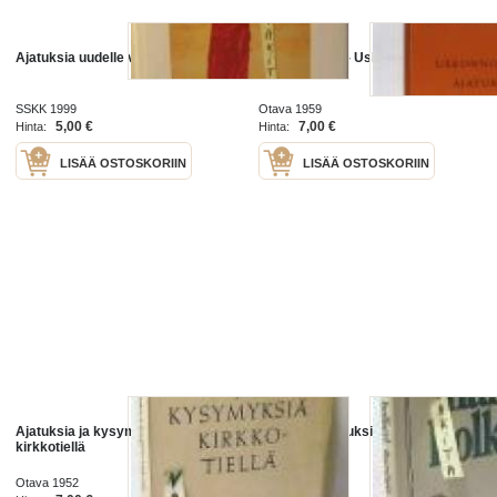
Ajatuksia uudelle vuosituhannelle
Eläviä sanoja - Uskonnollisia
ajatuksia
SSKK 1999
Otava 1959
5,00 €
7,00 €
Hinta:
Hinta:
LISÄÄ OSTOSKORIIN
LISÄÄ OSTOSKORIIN
Ajatuksia ja kysymyksiä
itsenäisiä ajatuksia Harri Holkeri
kirkkotiellä
Otava 1952
1977