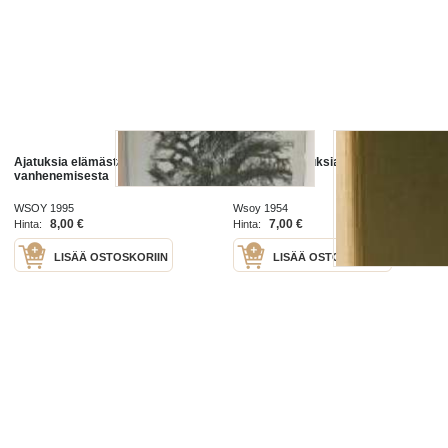
Ajatuksia elämästä , onnesta ja
Elokuisia ajatuksia
vanhenemisesta
WSOY 1995
Wsoy 1954
8,00 €
7,00 €
Hinta:
Hinta:
LISÄÄ OSTOSKORIIN
LISÄÄ OSTOSKORIIN