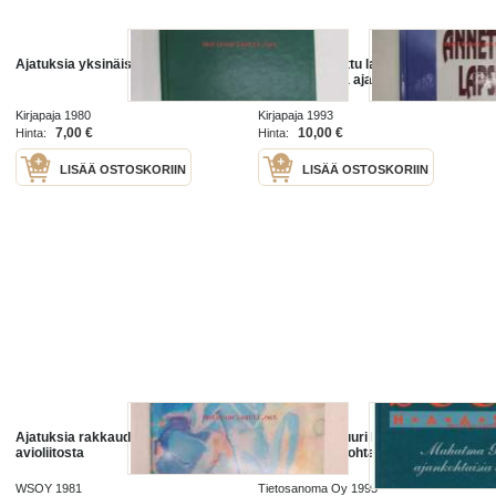
Ajatuksia yksinäisyydestä
Lainaksi annettu lapsi. Sijaiskoti -
kokemuksia ja ajatuksia
Kirjapaja 1980
Kirjapaja 1993
7,00 €
10,00 €
Hinta:
Hinta:
LISÄÄ OSTOSKORIIN
LISÄÄ OSTOSKORIIN
Ajatuksia rakkaudesta ja
Johtamisen suuri haaste. Mahatma
avioliitosta
Gandhin ajankohtaisia ajatuksia.
WSOY 1981
Tietosanoma Oy 1995