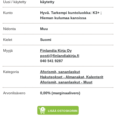
Uusi / käytetty
käytetty
Kunto
Hyvä. Tarkempi kuntoluokka: K3+ ;
Hieman kulumaa kansissa
Nidonta
Muu
Kielet
Suomi
Myyjä
Finlandia Kirja Oy
posti@finlandiakirja.fi
040 541 9287
Kategoria
Aforismit, sananlaskut
Hakuteokset - Almanakat, Kalenterit
Aforismit, sananlaskut - Muut
Arvonlisävero
0,00% (marginaalivero)
LISÄÄ OSTOSKORIIN