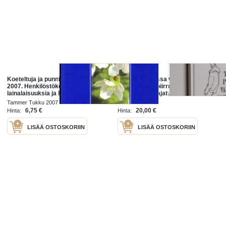
Koeteltuja ja punnittuja ajatuksia,
Tuuli on puskissa vaarallisen
2007. Henkilöstökoulutuksen
voimakasta : piirroksia ja ajatuksia
lainalaisuuksia ja liikemaailman
- Piirroksia ja ajatuksia
viisaita ajatuksia, käytännössä
Tammer Tukku 2007
Classicus 2018
kokeiltuja ja hyviksi havaittu.
6,75 €
20,00 €
Hinta:
Hinta:
LISÄÄ OSTOSKORIIN
LISÄÄ OSTOSKORIIN