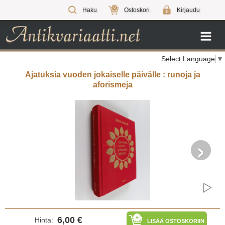
0
Haku
Ostoskori
Kirjaudu
Select Language
▼
Ajatuksia vuoden jokaiselle päivälle : runoja ja
aforismeja
›
6,00 €
Hinta:
LISÄÄ OSTOSKORIIN