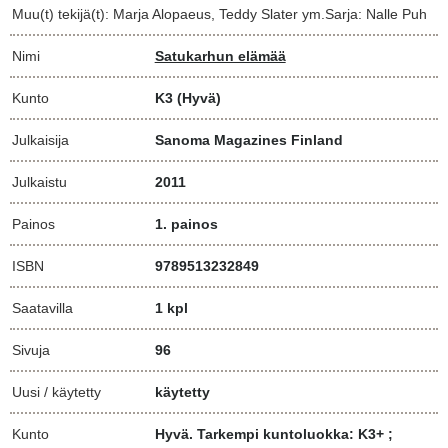
Muu(t) tekijä(t): Marja Alopaeus, Teddy Slater ym.Sarja: Nalle Puh
Nimi
Satukarhun elämää
Kunto
K3
(Hyvä)
Julkaisija
Sanoma Magazines Finland
Julkaistu
2011
Painos
1. painos
ISBN
9789513232849
Saatavilla
1 kpl
Sivuja
96
Uusi / käytetty
käytetty
Kunto
Hyvä. Tarkempi kuntoluokka: K3+ ;