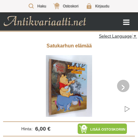
0
Haku
Ostoskori
Kirjaudu
Select Language
▼
Satukarhun elämää
›
6,00 €
Hinta:
LISÄÄ OSTOSKORIIN