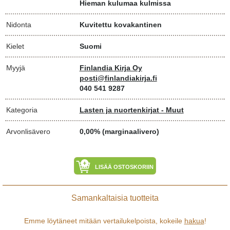
Hieman kulumaa kulmissa
Nidonta
Kuvitettu kovakantinen
Kielet
Suomi
Myyjä
Finlandia Kirja Oy
posti@finlandiakirja.fi
040 541 9287
Kategoria
Lasten ja nuortenkirjat - Muut
Arvonlisävero
0,00% (marginaalivero)
LISÄÄ OSTOSKORIIN
Samankaltaisia tuotteita
Emme löytäneet mitään vertailukelpoista, kokeile
hakua
!