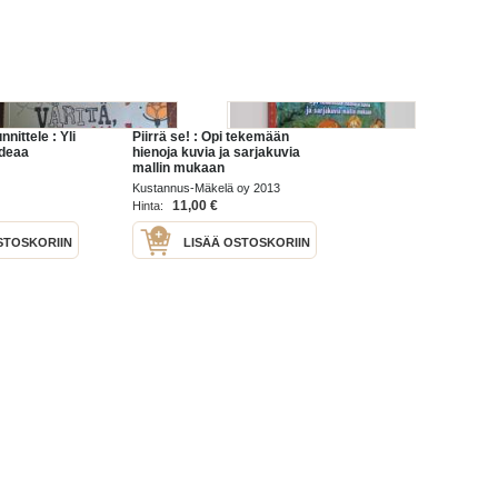
nnittele : Yli
Piirrä se! : Opi tekemään
ideaa
hienoja kuvia ja sarjakuvia
mallin mukaan
Kustannus-Mäkelä oy 2013
11,00 €
Hinta:
STOSKORIIN
LISÄÄ OSTOSKORIIN