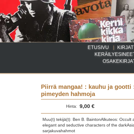
ETUSIVU
KIRJAT
KERÄILYESINEE
OSAKEKIRJA
Piirrä mangaa! : kauhu ja gootti 
pimeyden hahmoja
9,00 €
Hinta:
Muu(t) tekijä(t): Ben B. BaintonAlkuteos: Occult
elegant and seductive characters of the darkAsi
sarjakuvahahmot