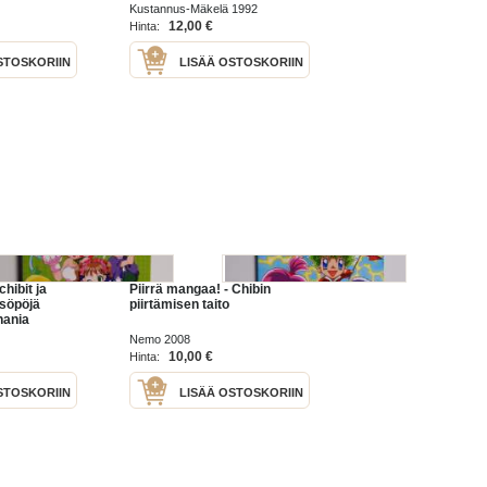
muotokuva
Kustannus-Mäkelä 1992
12,00 €
Hinta:
STOSKORIIN
LISÄÄ OSTOSKORIIN
chibit ja
Piirrä mangaa! - Chibin
t söpöjä
piirtämisen taito
hania
Nemo 2008
10,00 €
Hinta:
STOSKORIIN
LISÄÄ OSTOSKORIIN