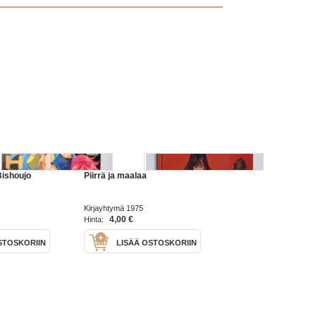
Bishoujo
Piirrä ja maalaa
Kirjayhtymä 1975
4,00 €
Hinta:
STOSKORIIN
LISÄÄ OSTOSKORIIN