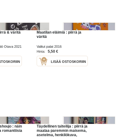
irrä & väritä
Maatilan eläimiä : piirrä ja
väritä
iö Otava 2021
Valitut palat 2016
5,50 €
Hinta:
STOSKORIIN
LISÄÄ OSTOSKORIIN
shoujo : näin
Täydellinen taiteilija : piirrä ja
a romanttisia
maalaa paremmin maisema,
asetelma, henkilökuva,