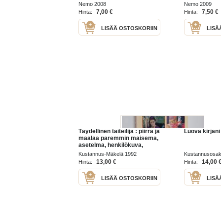
Nemo 2008
Nemo 2009
7,00 €
7,50 €
Hinta:
Hinta:
LISÄÄ OSTOSKORIIN
LISÄ
Täydellinen taiteilija : piirrä ja
Luova kirjani 
maalaa paremmin maisema,
asetelma, henkilökuva,
muotokuva
Kustannus-Mäkelä 1992
Kustannusosake
13,00 €
14,00 
Hinta:
Hinta:
LISÄÄ OSTOSKORIIN
LISÄ