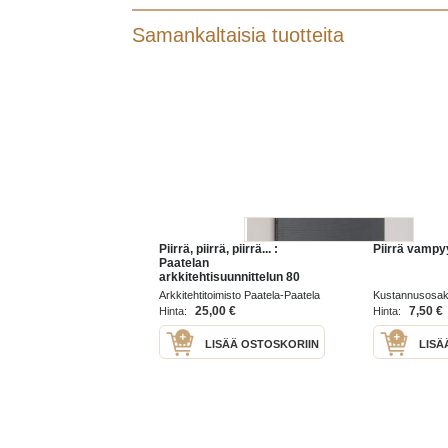
Samankaltaisia tuotteita
Piirrä, piirrä, piirrä... :
Piirrä vampy
Paatelan
arkkitehtisuunnittelun 80
vuotta
Arkkitehtitoimisto Paatela-Paatela
Kustannusosak
& Co 2001
25,00 €
7,50 €
Hinta:
Hinta:
LISÄÄ OSTOSKORIIN
LISÄ