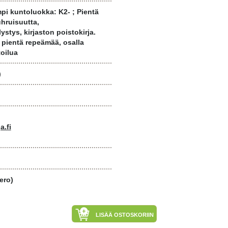
pi kuntoluokka: K2- ; Pientä
hruisuutta,
stys, kirjaston poistokirja.
 pientä repeämää, osalla
toilua
)
a.fi
ero)
LISÄÄ OSTOSKORIIN