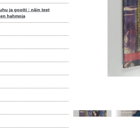
uhu ja gootti : näin teet
den hahmoja