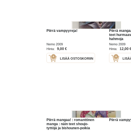
Piirrä vampyyreja!
Piirrä mangaa
teet hurmaavi
hahmoja
Nemo 2009
Nemo 2009
9,00 €
12,00 
Hinta:
Hinta:
LISÄÄ OSTOSKORIIN
LISÄ
Piirrä mangaa! : romanttinen
Piirrä vampy
manga : näin teet shoujo-
tyttöjä ja bishounen-poikia