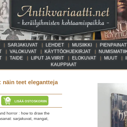
SARJAKUVAT
LEHDET
MUSIIKKI
PIENPAINA
T
VALOKUVAT
KÄYTTÖOHJEKIRJAT
NUMISMATII
T
TAIDE
LIPUT JA VIIRIT
ELOKUVAT
MUUT
KAUPPIAAT
: näin teet elegantteja
LISÄÄ OSTOSKORIIN
 and horror : how to draw the
asanat: sarjakuvat, mangat,