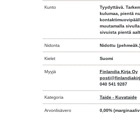
Kunto
Tyydyttävä. Tarkem
kulumaa, pientä nu
kontaktimuovipäälly
muutamalla sivulla
sivuista pientä aal
Nidonta
Nidottu (pehmeäk.
Kielet
Suomi
Myyjä
Finlandia Kirja Oy
posti@finlandiakirj
040 541 9287
Kategoria
Taide - Kuvataide
Arvonlisävero
0,00% (marginaaliv