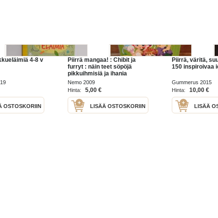
ikkueläimiä 4-8 v
Piirrä mangaa! : Chibit ja
Piirrä, väritä, suu
furryt : näin teet söpöjä
150 inspiroivaa 
pikkuihmisiä ja ihania
kissatyttöjä
019
Nemo 2009
Gummerus 2015
5,00 €
10,00 €
Hinta:
Hinta:
Ä OSTOSKORIIN
LISÄÄ OSTOSKORIIN
LISÄÄ O