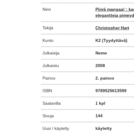
Nimi
Piirrä mangaa! : ka
elegantteja pimey
Tekijä
Christopher Hart
Kunto
K2
(Tyydyttävä)
Julkaisija
Nemo
Julkaistu
2008
Painos
2. painos
ISBN
9789525613599
Saatavilla
1 kpl
Sivuja
144
Uusi / käytetty
käytetty