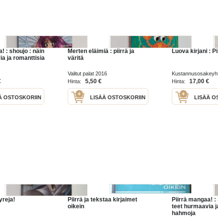
! : shoujo : näin
Merten eläimiä : piirrä ja
Luova kirjani : Pi
a ja romanttisia
väritä
Valitut palat 2016
Kustannusosakeyht
€
5,50 €
17,00 €
Hinta:
Hinta:
Ä OSTOSKORIIN
LISÄÄ OSTOSKORIIN
LISÄÄ O
yreja!
Piirrä ja tekstaa kirjaimet
Piirrä mangaa! : 
oikein
teet hurmaavia j
hahmoja