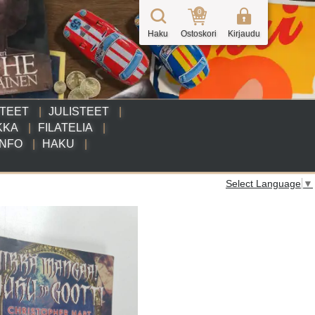
0
Haku
Ostoskori
Kirjaudu
TTEET
JULISTEET
KKA
FILATELIA
INFO
HAKU
Select Language
▼