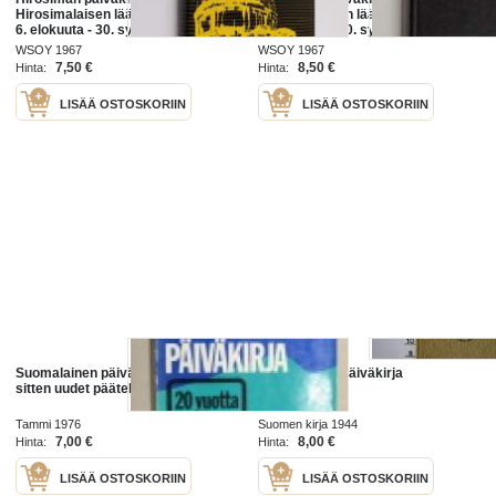
Hirosimalaisen lääkärin päiväkirja
Hirosimalaisen lääkärin päiväkirja
6. elokuuta - 30. syyskuuta 1945
6. elokuuta - 30. syyskuuta 1945
WSOY 1967
WSOY 1967
7,50 €
8,50 €
Hinta:
Hinta:
LISÄÄ OSTOSKORIIN
LISÄÄ OSTOSKORIIN
Suomalainen päiväkirja 20 vuotta
Muukalaisen päiväkirja
sitten uudet päätelmät
Tammi 1976
Suomen kirja 1944
7,00 €
8,00 €
Hinta:
Hinta:
LISÄÄ OSTOSKORIIN
LISÄÄ OSTOSKORIIN