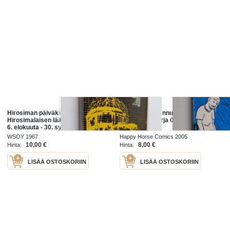
Hirosiman päiväkirja :
Päiväkirja : Hannu Eskon kesä
Hirosimalaisen lääkärin päiväkirja
2004 - Päiväkirja 04
6. elokuuta - 30. syyskuuta 1945
WSOY 1967
Happy Horse Comics 2005
10,00 €
8,00 €
Hinta:
Hinta:
LISÄÄ OSTOSKORIIN
LISÄÄ OSTOSKORIIN