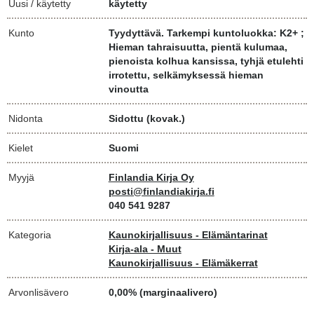
Uusi / käytetty
käytetty
Kunto
Tyydyttävä. Tarkempi kuntoluokka: K2+ ;
Hieman tahraisuutta, pientä kulumaa,
pienoista kolhua kansissa, tyhjä etulehti
irrotettu, selkämyksessä hieman
vinoutta
Nidonta
Sidottu (kovak.)
Kielet
Suomi
Myyjä
Finlandia Kirja Oy
posti@finlandiakirja.fi
040 541 9287
Kategoria
Kaunokirjallisuus - Elämäntarinat
Kirja-ala - Muut
Kaunokirjallisuus - Elämäkerrat
Arvonlisävero
0,00% (marginaalivero)