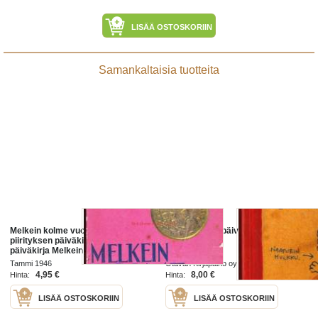
LISÄÄ OSTOSKORIIN
Samankaltaisia tuotteita
Melkein kolme vuotta - Leningradin
Juoppohullun päiväkirja / Juha
piirityksen päiväkirja. Vera Inberin
Vuorinen.
päiväkirja Melkein kolme vuotta
(Почти три года, 1945) on yksi
Tammi 1946
Otavan Kirjapaino oy
niistä
4,95 €
8,00 €
Hinta:
Hinta:
LISÄÄ OSTOSKORIIN
LISÄÄ OSTOSKORIIN