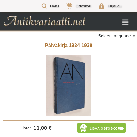
0
Haku
Ostoskori
Kirjaudu
Select Language
▼
Päiväkirja 1934-1939
11,00 €
Hinta:
LISÄÄ OSTOSKORIIN