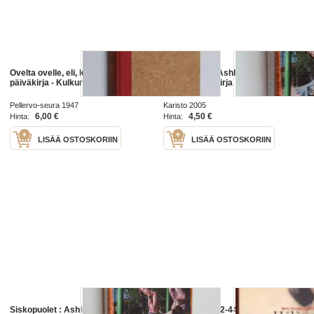
Ovelta ovelle, eli, kulkuritytön
Siskopuolet : Ashlingin päiväkirja :
päiväkirja - Kulkuritytön päiväkirja
Cindyn päiväkirja
Pellervo-seura 1947
Karisto 2005
6,00 €
4,50 €
Hinta:
Hinta:
LISÄÄ OSTOSKORIIN
LISÄÄ OSTOSKORIIN
Siskopuolet : Ashlingin päiväkirja :
Päiväkirja 1942-44. Hélènekin