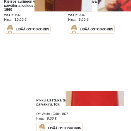
Kierros auringon ympäri :
Don Juanin päiväkirja
päiväkirja jouluusta 1959 jouluun
1960
WSOY 1961
WSOY 2007
10,00 €
6,00 €
Hinta:
Hinta:
LISÄÄ OSTOSKORIIN
LISÄÄ OSTOSKORIIN
Pikku ajastaika taskualmanakka ja
päiväkirja Tolu
OY Weilin +Göös 1973
8,00 €
Hinta:
LISÄÄ OSTOSKORIIN