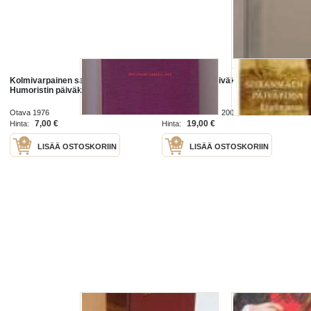
Kolmivarpainen sammakko -
Siiranmäen päiväkirja
Humoristin päiväkirja 1975
Otava 1976
Koala-Kustannus 2009
7,00 €
19,00 €
Hinta:
Hinta:
LISÄÄ OSTOSKORIIN
LISÄÄ OSTOSKORIIN