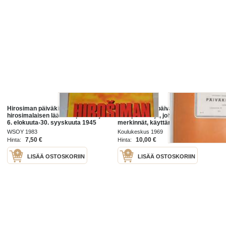
Hirosiman päiväkirja :
Kansakoulu - päiväkirja, luokassa
hirosimalaisen lääkärin päiväkirja
ollut päiväkirja, johon opettaja teki
6. elokuuta-30. syyskuuta 1945
merkinnät, käyttämätön
WSOY 1983
Koulukeskus 1969
7,50 €
10,00 €
Hinta:
Hinta:
LISÄÄ OSTOSKORIIN
LISÄÄ OSTOSKORIIN