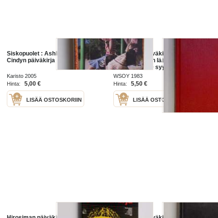
Siskopuolet : Ashlingin päiväkirja :
Hirosiman päiväkirja :
Cindyn päiväkirja
Hirosimalaisen lääkärin päiväkirja
6 elokuuta - 30 syyskuuta 1945
Karisto 2005
WSOY 1983
5,00 €
5,50 €
Hinta:
Hinta:
LISÄÄ OSTOSKORIIN
LISÄÄ OSTOSKORIIN
Hirosiman päiväkirja :
Hirosiman päiväkirja :