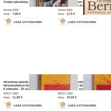
Cindyn päiväkirja
joutuu kokemaan, miten
suhtautuminen muuttuu, kun
rinnassa on keltainen tähti. Se
Karisto 2005
Tammi 2009
katkaisee myös hänen
7,00 €
4,75 €
Hinta:
Hinta:
akateemisen uransa.
LISÄÄ OSTOSKORIIN
LISÄÄ OSTOSKORIIN
Hirosiman päiväkirja :
Hirosiman päiväkirja :
Hirosimalaisen lääkärin päiväkirja
Hirosimalaisen lääkärin päiväkirja
6 elokuuta - 30 syyskuuta 1945
6 elokuuta - 30 syyskuuta 1945
WSOY 1983
WSOY 1983
11,00 €
10,00 €
Hinta:
Hinta:
LISÄÄ OSTOSKORIIN
LISÄÄ OSTOSKORIIN