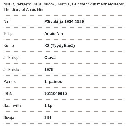
Muu(t) tekijä(t): Raija (suom.) Mattila, Gunther StuhlmannAlkuteos:
The diary of Anais Nin
Nimi
Päiväkirja 1934-1939
Tekijä
Anais Nin
Kunto
K2
(Tyydyttävä)
Julkaisija
Otava
Julkaistu
1978
Painos
1. painos
ISBN
9511049615
Saatavilla
1 kpl
Sivuja
384