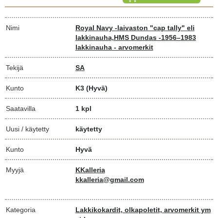
Nimi
Royal Navy -laivaston "cap tally" eli
lakkinauha,HMS Dundas -1956–1983
lakkinauha - arvomerkit
Tekijä
SA
Kunto
K3
(Hyvä)
Saatavilla
1 kpl
Uusi / käytetty
käytetty
Kunto
Hyvä
Myyjä
KKalleria
kkalleria@gmail.com
Kategoria
Lakkikokardit, olkapoletit, arvomerkit ym