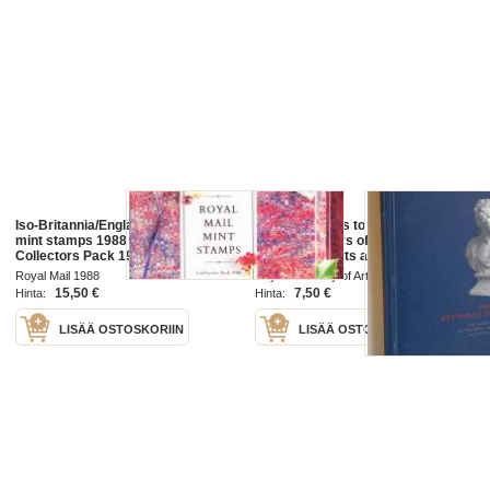
Iso-Britannia/Englanti - Royal Mail
From Reynolds to Lawrence : The
mint stamps 1988 - Vuosilajitelma
first sixty years of the royal
Collectors Pack 1988 **
academy of arts and its collections
postituoreena
Royal Mail 1988
Royal Academy of Arts 1991
15,50 €
7,50 €
Hinta:
Hinta:
LISÄÄ OSTOSKORIIN
LISÄÄ OSTOSKORIIN