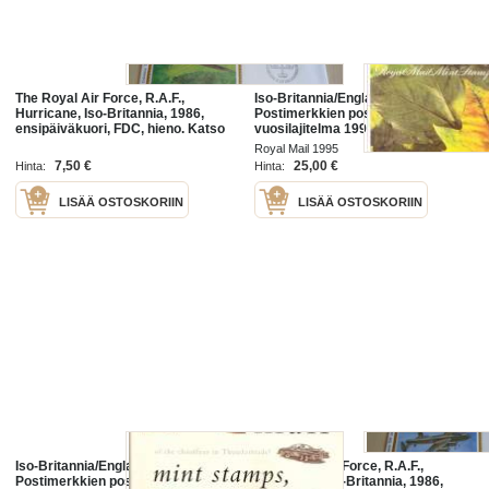
The Royal Air Force, R.A.F.,
Iso-Britannia/Englanti -
Hurricane, Iso-Britannia, 1986,
Postimerkkien postituore **
ensipäiväkuori, FDC, hieno. Katso
vuosilajitelma 1995 (Royal Mail
myös muut kohteeni mm. noin
mint year pack 1995)
Royal Mail 1995
1200 erilaista amerikkalaista
alkuperäisissä pahvikansissa
7,50 €
25,00 €
Hinta:
Hinta:
LISÄÄ OSTOSKORIIN
LISÄÄ OSTOSKORIIN
Iso-Britannia/Englanti -
The Royal Air Force, R.A.F.,
Postimerkkien postituore **
Lancaster, Iso-Britannia, 1986,