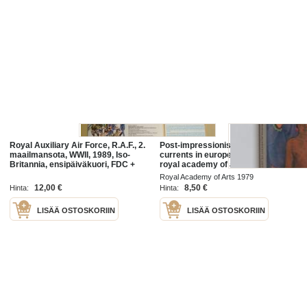
Royal Auxiliary Air Force, R.A.F., 2.
Post-impressionism : cross-
maailmansota, WWII, 1989, Iso-
currents in european painting :
Britannia, ensipäiväkuori, FDC +
royal academy of arts, London, 17
kortti. Katso myös muut kohteeni
november 1979-16 march 1980
Royal Academy of Arts 1979
mm. noin 1200 erilaista
12,00 €
8,50 €
Hinta:
Hinta:
LISÄÄ OSTOSKORIIN
LISÄÄ OSTOSKORIIN