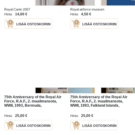
Royal Canin 2007
Royal airforce museum
14,00 €
4,50 €
Hinta:
Hinta:
LISÄÄ OSTOSKORIIN
LISÄÄ OSTOSKORIIN
75th Anniversary of the Royal Air
75th Anniversary of the Royal Air
Force, R.A.F., 2. maailmansota,
Force, R.A.F., 2. maailmansota,
WWII, 1993, Bermuda,
WWII, 1993, Falkland Islands,
ensipäiväkuori, FDC + kortti,
ensipäiväkuori, FDC + kortti,
kuoressa Wing Commander Jeff
kuoressa Wing Commander
25,00 €
25,00 €
Hinta:
Hinta:
Bullen,
Christopher
LISÄÄ OSTOSKORIIN
LISÄÄ OSTOSKORIIN