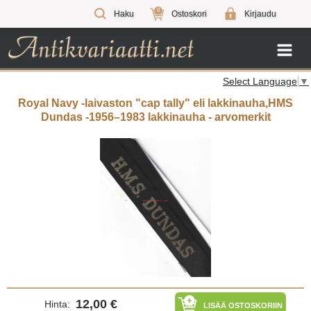
0
Haku
Ostoskori
Kirjaudu
Select Language
▼
Royal Navy -laivaston "cap tally" eli lakkinauha,HMS
Dundas -1956–1983 lakkinauha - arvomerkit
12,00 €
Hinta:
LISÄÄ OSTOSKORIIN