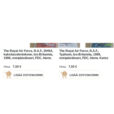
The Royal Air Force, R.A.F., DH9A,
The Royal Air Force, R.A.F.,
kaksitasolentokone, Iso-Britannia,
Typhoon, Iso-Britannia, 1986,
1986, ensipäiväkuori, FDC, hieno.
ensipäiväkuori, FDC, hieno. Katso
Katso myös muut kohteeni mm.
myös muut kohteeni mm. noin
noin 1200 erilaista
1200 erilaista amerikkalaista
7,50 €
7,50 €
Hinta:
Hinta:
LISÄÄ OSTOSKORIIN
LISÄÄ OSTOSKORIIN