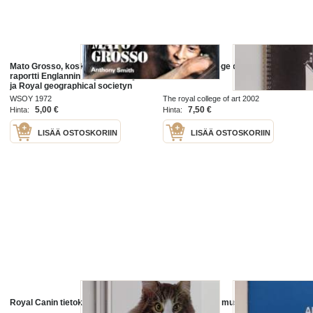
Mato Grosso, koskematon maa :
The royal college of art - Cookery
raportti Englannin Royal societyn
book
ja Royal geographical societyn
tutkimusretkikunnan oleskelusta
WSOY 1972
The royal college of art 2002
Mato Grossossa Keski-Brasiliassa
5,00 €
7,50 €
Hinta:
Hinta:
19...
LISÄÄ OSTOSKORIIN
LISÄÄ OSTOSKORIIN
Royal Canin tietokirja : Kissat 1-2
Royal airforce museum - Guide