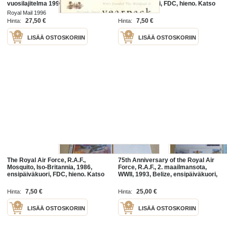
vuosilajitelma 1996 (Royal Mail
ensipäiväkuori, FDC, hieno. Katso
mint year pack 1996)
myös muut kohteeni mm. noin
Royal Mail 1996
alkuperäisissä pahvikansissa
1200 erilaista amerikkalaista
27,50 €
7,50 €
Hinta:
Hinta:
LISÄÄ OSTOSKORIIN
LISÄÄ OSTOSKORIIN
The Royal Air Force, R.A.F.,
75th Anniversary of the Royal Air
Mosquito, Iso-Britannia, 1986,
Force, R.A.F., 2. maailmansota,
ensipäiväkuori, FDC, hieno. Katso
WWII, 1993, Belize, ensipäiväkuori,
myös muut kohteeni mm. noin
FDC + kortti, kuoressa Group
1200 erilaista amerikkalaista
Captain Chris Burwell,
7,50 €
25,00 €
Hinta:
Hinta:
LISÄÄ OSTOSKORIIN
LISÄÄ OSTOSKORIIN