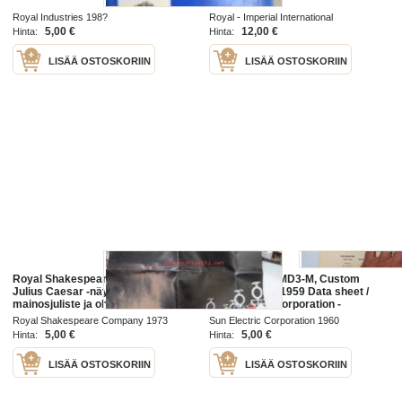
kotelo
Royal Industries 198?
Royal - Imperial International
5,00 €
12,00 €
Hinta:
Hinta:
LISÄÄ OSTOSKORIIN
LISÄÄ OSTOSKORIIN
Royal Shakespeare Company -
Dodge Royal-MD3-M, Custom
Julius Caesar -näytelmän
Royal-MD3-H 1959 Data sheet /
mainosjuliste ja ohjelma / esite
Sun Electric Corporation -
säätöarvot taulukko
Royal Shakespeare Company 1973
Sun Electric Corporation 1960
5,00 €
5,00 €
Hinta:
Hinta:
LISÄÄ OSTOSKORIIN
LISÄÄ OSTOSKORIIN