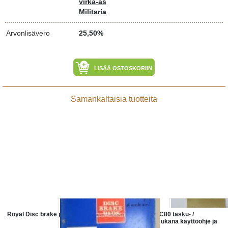
virka-as
Militaria
Arvonlisävero
25,50%
LISÄÄ OSTOSKORIIN
Samankaltaisia tuotteita
Royal Disc brake pads -luettelo
Royal Litton RC80 tasku- /
pöytälaskin, mukana käyttöohje ja