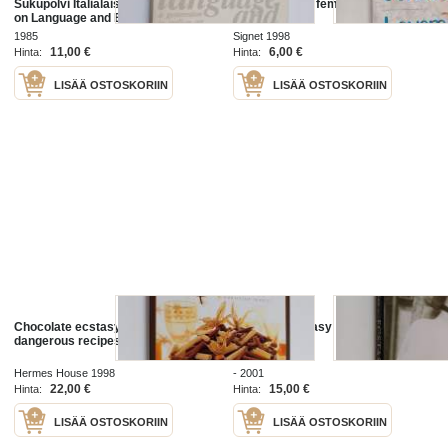
Sukupolvi Italialaisessa Taiteessa :
the ultimate in female ecstasy
on Language and Ecstasy : a
Generation in Italian Art
1985
Signet 1998
11,00 €
6,00 €
Hinta:
Hinta:
LISÄÄ OSTOSKORIIN
LISÄÄ OSTOSKORIIN
Chocolate ecstasy : 75 of the most
Faces of Ecstasy
dangerous recipes ever
Hermes House 1998
- 2001
22,00 €
15,00 €
Hinta:
Hinta:
LISÄÄ OSTOSKORIIN
LISÄÄ OSTOSKORIIN