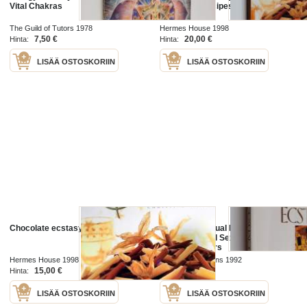
Vital Chakras
dangerous recipes ever
The Guild of Tutors 1978
Hermes House 1998
7,50 €
20,00 €
Hinta:
Hinta:
LISÄÄ OSTOSKORIIN
LISÄÄ OSTOSKORIIN
Chocolate ecstasy
The Art of Sexual Ecstasy : The
Path of Sacred Sexuality for
Western Lovers
Hermes House 1998
Aquarian/Thorsons 1992
15,00 €
9,50 €
Hinta:
Hinta:
LISÄÄ OSTOSKORIIN
LISÄÄ OSTOSKORIIN