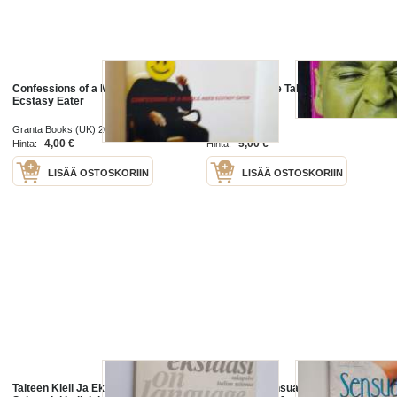
Confessions of a Middle-aged
Ecstasy. Three Tales of Chemical
Ecstasy Eater
Romance
Granta Books (UK) 2001
Vintage 1997
4,00 €
5,00 €
Hinta:
Hinta:
LISÄÄ OSTOSKORIIN
LISÄÄ OSTOSKORIIN
Taiteen Kieli Ja Ekstaasi -
Secrets of sensual lovemaking :