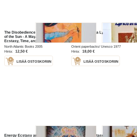
The Disobedience of the Daughter
Songs of Meera Lyrics in Ecstasy
of the Sun - A Mayan Tale of
Ecstasy, Time, and Finding One's
True Form
North Atlantic Books 2005
Orient paperbacks/ Unesco 1977
12,50 €
18,00 €
Hinta:
Hinta:
LISÄÄ OSTOSKORIIN
LISÄÄ OSTOSKORIIN
Energy Ecstasy and Your Seven
Chocolate ecstasy : 75 of the most