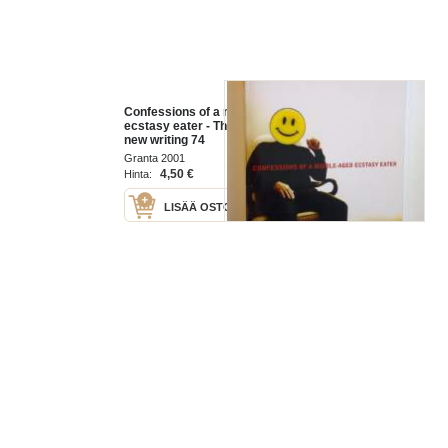
Confessions of a middle-aged
ecstasy eater - The magazine of
new writing 74
Granta 2001
4,50 €
Hinta:
LISÄÄ OSTOSKORIIN