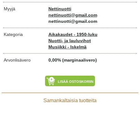
Myyjä
Nettinuotti
nettinuotti@gmail.com
nettinuotti@gmail.com
Kategoria
Aikakaudet - 1950-luku
Nuotti- ja lauluvihot
Musiikki - Iskelmä
Arvonlisävero
0,00% (marginaalivero)
LISÄÄ OSTOSKORIIN
Samankaltaisia tuotteita