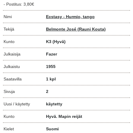
- Postitus: 3,80€
Nimi
Ecstasy - Hurmio, tango
Tekijä
Belmonte José (Rauni Kouta)
Kunto
K3
(Hyvä)
Julkaisija
Fazer
Julkaistu
1955
Saatavilla
1 kpl
Sivuja
2
Uusi / käytetty
käytetty
Kunto
Hyvä. Mapin reijät
Kielet
Suomi