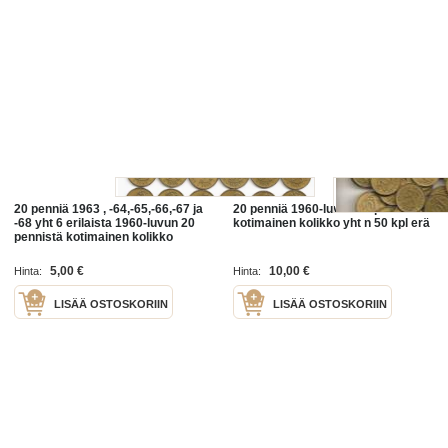
20 penniä 1963 , -64,-65,-66,-67 ja
20 penniä 1960-luvun 20 pennin
-68 yht 6 erilaista 1960-luvun 20
kotimainen kolikko yht n 50 kpl erä
pennistä kotimainen kolikko
5,00 €
10,00 €
Hinta:
Hinta:
LISÄÄ OSTOSKORIIN
LISÄÄ OSTOSKORIIN