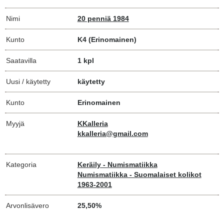
Nimi
20 penniä 1984
Kunto
K4
(Erinomainen)
Saatavilla
1 kpl
Uusi / käytetty
käytetty
Kunto
Erinomainen
Myyjä
KKalleria
kkalleria@gmail.com
Kategoria
Keräily - Numismatiikka
Numismatiikka - Suomalaiset kolikot
1963-2001
Arvonlisävero
25,50%