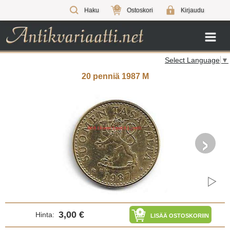
0
Haku
Ostoskori
Kirjaudu
Select Language
▼
20 penniä 1987 M
›
3,00 €
Hinta:
LISÄÄ OSTOSKORIIN