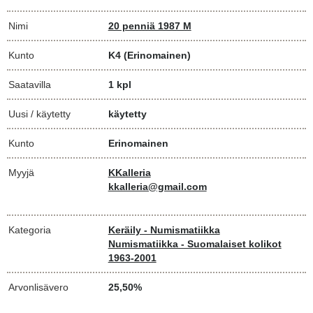
Nimi
20 penniä 1987 M
Kunto
K4
(Erinomainen)
Saatavilla
1 kpl
Uusi / käytetty
käytetty
Kunto
Erinomainen
Myyjä
KKalleria
kkalleria@gmail.com
Kategoria
Keräily - Numismatiikka
Numismatiikka - Suomalaiset kolikot
1963-2001
Arvonlisävero
25,50%