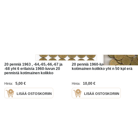
20 penniä 1963 , -64,-65,-66,-67 ja
20 penniä 1960-luvun 20 pennin
-68 yht 6 erilaista 1960-luvun 20
kotimainen kolikko yht n 50 kpl erä
pennistä kotimainen kolikko
5,00 €
10,00 €
Hinta:
Hinta:
LISÄÄ OSTOSKORIIN
LISÄÄ OSTOSKORIIN