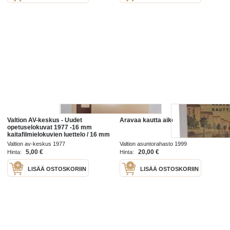
Valtion AV-keskus - Uudet
Aravaa kautta aikojen
opetuselokuvat 1977 -16 mm
kaitafilmielokuvien luettelo / 16 mm
movie catalog
Valtion av-keskus 1977
Valtion asuntorahasto 1999
5,00 €
20,00 €
Hinta:
Hinta:
LISÄÄ OSTOSKORIIN
LISÄÄ OSTOSKORIIN