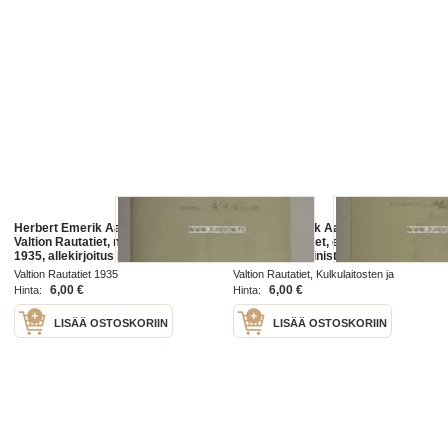
Herbert Emerik Aalto -Suomen
Herbert Emerik Aalto -Suomen
Valtion Rautatiet, määräyskirja
Valtion Rautatiet, ero virasta,
1935, allekirjoitus Ministeri K.E.
allekirjoitus ministeri Erkki Härmä
Linna
Valtion Rautatiet 1935
Valtion Rautatiet, Kulkulaitosten ja
Yleisten töiden Ministeriö 1949
6,00 €
6,00 €
Hinta:
Hinta:
LISÄÄ OSTOSKORIIN
LISÄÄ OSTOSKORIIN