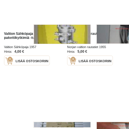
Valtion Sähköpaja OK
Norjan valtion rautatiet Ofortinrata
pakettikytkimiä -tuoteluettelo
1955 -esite
Valtion Sähköpaja 1957
Norjan valtion rautatiet 1955
4,00 €
5,00 €
Hinta:
Hinta:
LISÄÄ OSTOSKORIIN
LISÄÄ OSTOSKORIIN