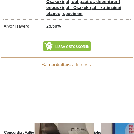
Osakekirjat, obligaatiot, debentuurit,
osuuskirjat - Osakekirjat - kotimaiset
blanco, specimen
Arvonlisävero
25,50%
LISÄÄ OSTOSKORIIN
Samankaltaisia tuotteita
Concordia : Valtion taidemuseon
Valtion virkamiehet ry valtion