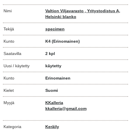
Nimi
Valtion Viljavarasto , Yritystodistus A,
Helsinki blanko
Tekijä
specimen
Kunto
K4
(Erinomainen)
Saatavilla
2 kpl
Uusi / käytetty
käytetty
Kunto
Erinomainen
Kielet
Suomi
Myyjä
KKalleria
kkalleria@gmail.com
Kategoria
Keräily