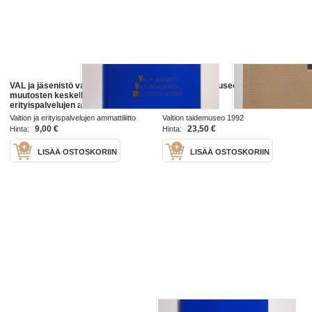
VAL ja jäsenistö valtionhallinnon
Valtion taidemuseo
muutosten keskellä : valtion ja
erityispalvelujen ammattiliitto VAL
ry:n toinen vuosikymmen 1988-
Valtion ja erityispalvelujen ammattiliitto
Valtion taidemuseo 1992
1998
VAL 1998
9,00 €
23,50 €
Hinta:
Hinta:
LISÄÄ OSTOSKORIIN
LISÄÄ OSTOSKORIIN