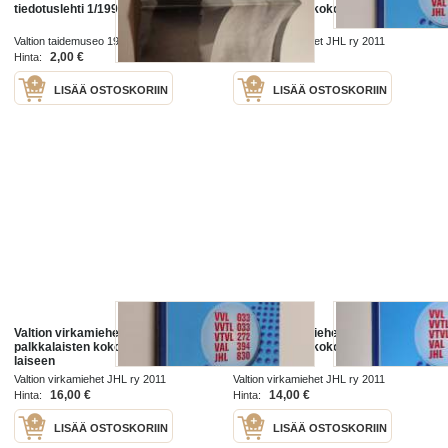
tiedotuslehti 1/1998
palkkalaisten kokoojana SAK-
laiseen
ammattiyhdistysliikkeeseen 1955-
Valtion taidemuseo 1998
Valtion virkamiehet JHL ry 2011
2010 : 55 vuotta
2,00 €
12,00 €
Hinta:
Hinta:
LISÄÄ OSTOSKORIIN
LISÄÄ OSTOSKORIIN
Valtion virkamiehet ry valtion
Valtion virkamiehet ry valtion
palkkalaisten kokoojana SAK-
palkkalaisten kokoojana SAK-
laiseen
laiseen
ammattiyhdistysliikkeeseen 1955-
ammattiyhdistysliikkeeseen 1955-
Valtion virkamiehet JHL ry 2011
Valtion virkamiehet JHL ry 2011
2010 : 55 vuotta (signeerattu,
2010 : 55 vuotta
16,00 €
14,00 €
Hinta:
Hinta:
tekijän omiste)
LISÄÄ OSTOSKORIIN
LISÄÄ OSTOSKORIIN