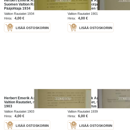
Herbert Emerik Aalto -asiakirja
Herbert Emerik Aalto -Valtion
Suomen Valtion Rautatiet
Rautatiet asiakirja, todistus
Pääjohtaja 1934
telegraafilaitteen hoidon
osaamisesta Karjaa, 1901
Valtion Rautatiet 1934
Valtion Rautatiet 1901
4,00 €
4,00 €
Hinta:
Hinta:
LISÄÄ OSTOSKORIIN
LISÄÄ OSTOSKORIIN
Herbert Emerik Aalto -Suomen
Herbert Emerik Aalto -Suomen
Valtion Rautatiet, määräyskirja
Valtion Rautatiet, määräyskirja
1903
1939, allekirjoitus Ministeri Väinö V.
Salovaara
Valtion Rautatiet 1903
Valtion Rautatiet 1939
4,00 €
6,00 €
Hinta:
Hinta:
LISÄÄ OSTOSKORIIN
LISÄÄ OSTOSKORIIN