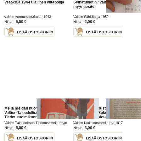
Verokirja 1944 tilallinen viitapohja
Seinätuuletin / Valtion Sähköpaja -
myyntiesite
valtion verotuslautakunta 1943
Valtion Sähköpaja 195?
5,00 €
2,00 €
Hinta:
Hinta:
LISÄÄ OSTOSKORIIN
LISÄÄ OSTOSKORIIN
Me ja meidän nuori kotimme -
Valtion Kotitaloustoimikunnan
Valtion Taloudellisen
lehtisiä nr 17. Sokerijuurikkaan
Tiedotustoimikunnan
käyttäminen taloudessa. 1917 -
Kotivaliokunta -esite
pula- ja vaikeiden aikojen julkaisu
Valtion Taloudellisen Tiedotustoimikunnan
Valtion Kotitaloustoimikunta 1917
Kotivaliokunta 1952
5,00 €
3,00 €
Hinta:
Hinta:
LISÄÄ OSTOSKORIIN
LISÄÄ OSTOSKORIIN