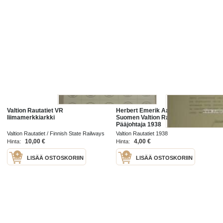
Valtion Rautatiet VR
Herbert Emerik Aalto -asiakirja
liimamerkkiarkki
Suomen Valtion Rautatiet
Pääjohtaja 1938
Valtion Rautatiet / Finnish State Railways
Valtion Rautatiet 1938
19
10,00 €
4,00 €
Hinta:
Hinta:
LISÄÄ OSTOSKORIIN
LISÄÄ OSTOSKORIIN