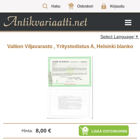
0
Haku
Ostoskori
Kirjaudu
Select Language
▼
Valtion Viljavarasto , Yritystodistus A, Helsinki blanko
8,00 €
Hinta:
LISÄÄ OSTOSKORIIN