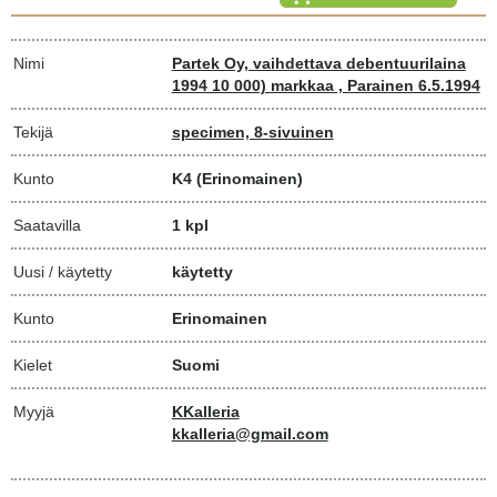
Nimi
Partek Oy, vaihdettava debentuurilaina
1994 10 000) markkaa , Parainen 6.5.1994
Tekijä
specimen, 8-sivuinen
Kunto
K4
(Erinomainen)
Saatavilla
1 kpl
Uusi / käytetty
käytetty
Kunto
Erinomainen
Kielet
Suomi
Myyjä
KKalleria
kkalleria@gmail.com