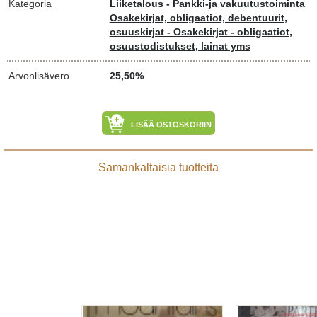
Kategoria
Liiketalous - Pankki-ja vakuutustoiminta
Osakekirjat, obligaatiot, debentuurit,
osuuskirjat - Osakekirjat - obligaatiot,
osuustodistukset, lainat yms
Arvonlisävero
25,50%
LISÄÄ OSTOSKORIIN
Samankaltaisia tuotteita