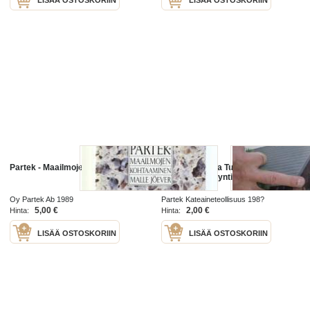
Partek - Maailmojen kohtaaminen
Partek Vartti- ja Tuplavartti
kattolevyt -myyntiesite
Oy Partek Ab 1989
Partek Kateaineteollisuus 198?
5,00 €
2,00 €
Hinta:
Hinta:
LISÄÄ OSTOSKORIIN
LISÄÄ OSTOSKORIIN