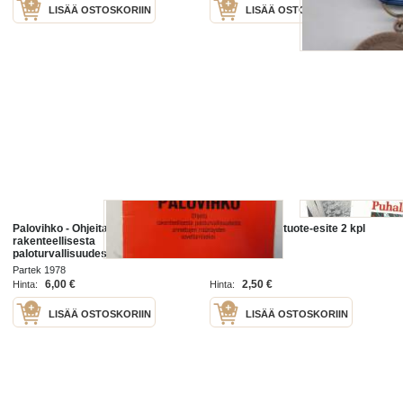
LISÄÄ OSTOSKORIIN
LISÄÄ OSTOSKORIIN
Palovihko - Ohjeita
Puhallusvilla - tuote-esite 2 kpl
rakenteellisesta
1983
paloturvallisuudesta annettujen
määräysten soveltamiseksi
Partek 1978
6,00 €
2,50 €
Hinta:
Hinta:
LISÄÄ OSTOSKORIIN
LISÄÄ OSTOSKORIIN