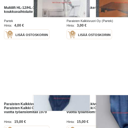
Multilift HL-12/HL-16
Minerit-karjarakennustyyppejä -
koukkuvaihtolaite -myyntiesite
myyntiesite
Partek
Paraisten Kalkkivuori Oy (Partek)
4,00 €
3,00 €
Hinta:
Hinta:
LISÄÄ OSTOSKORIIN
LISÄÄ OSTOSKORIIN
Paraisten Kalkkivuori Oy,
Paraisten Kalkkivuori Oy,
Paraisten Kalkki Oy, Partek Oy 20
Paraisten Kalkki Oy, Partek Oy 20
vuotta työansiomitali 1979
vuotta työansiomitali 1976
15,00 €
15,00 €
Hinta:
Hinta: