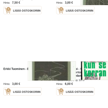
maatalousministeristä oli tullut
7,50 €
3,00 €
Hinta:
Hinta:
maaherra.
LISÄÄ OSTOSKORIIN
LISÄÄ OSTOSKORIIN
Erkki Tuominen - Ex Libris
Erkki Palolampi - Kun se kerran
tulee. Kehyskertomus ja kaksi
tarinaa Talvisodan aikalaisista,
1979.
Kustannuspiste oy 1979
3,00 €
6,00 €
Hinta:
Hinta:
LISÄÄ OSTOSKORIIN
LISÄÄ OSTOSKORIIN