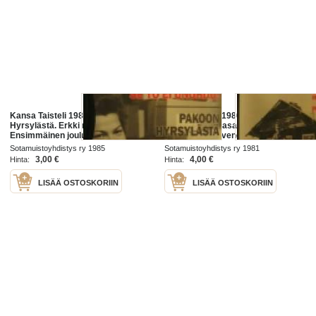
Kansa Taisteli 1985 nr 12 Pakoon
Kansa taisteli 1980 nr 8 Erkki
Hyrsylästä. Erkki mattila:
Holkeri : Valkeasaari ennen ja nyt.
Ensimmäinen joulu Syvärillä.E I
Vartiomoottoriveneet taistelevat.
UOtila: Karhumäen liepeillä (JP
Erkki Matikainen : Herrasmiesten
Sotamuistoyhdistys ry 1985
Sotamuistoyhdistys ry 1981
3)Erkki Kaipiainen:
vanginsieppaus , Kitee.
3,00 €
4,00 €
Hinta:
Hinta:
LISÄÄ OSTOSKORIIN
LISÄÄ OSTOSKORIIN