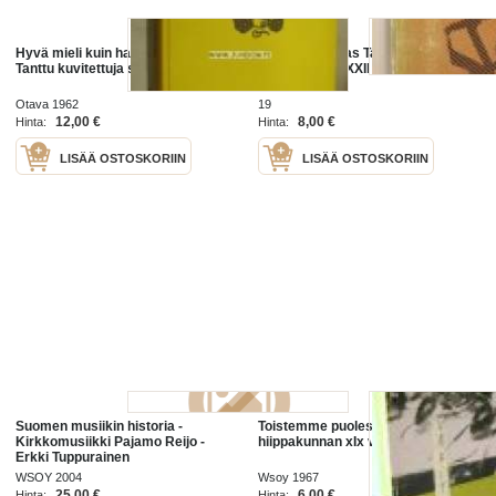
Hyvä mieli kuin harakalla Erkki
Lähelle ja kauas Tampereen
Tanttu kuvitettuja sananparsia
hiippakunnan XXII vuosikirja 1971
Otava 1962
19
12,00 €
8,00 €
Hinta:
Hinta:
LISÄÄ OSTOSKORIIN
LISÄÄ OSTOSKORIIN
Suomen musiikin historia -
Toistemme puolesta Tampereen
Kirkkomusiikki Pajamo Reijo -
hiippakunnan xIx vuosikirja 1967
Erkki Tuppurainen
WSOY 2004
Wsoy 1967
25,00 €
6,00 €
Hinta:
Hinta: