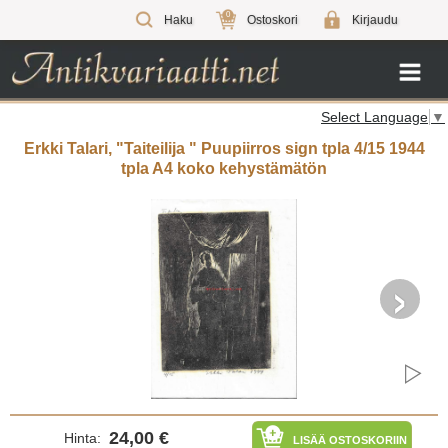
0
Haku
Ostoskori
Kirjaudu
Select Language
▼
Erkki Talari, "Taiteilija " Puupiirros sign tpla 4/15 1944
tpla A4 koko kehystämätön
›
24,00 €
Hinta:
LISÄÄ OSTOSKORIIN