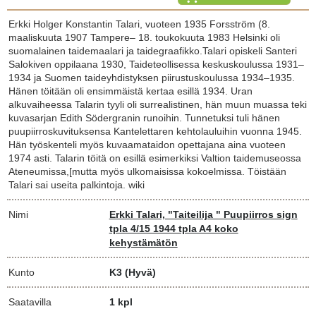
Erkki Holger Konstantin Talari, vuoteen 1935 Forsström (8.
maaliskuuta 1907 Tampere– 18. toukokuuta 1983 Helsinki oli
suomalainen taidemaalari ja taidegraafikko.Talari opiskeli Santeri
Salokiven oppilaana 1930, Taideteollisessa keskuskoulussa 1931–
1934 ja Suomen taideyhdistyksen piirustuskoulussa 1934–1935.
Hänen töitään oli ensimmäistä kertaa esillä 1934. Uran
alkuvaiheessa Talarin tyyli oli surrealistinen, hän muun muassa teki
kuvasarjan Edith Södergranin runoihin. Tunnetuksi tuli hänen
puupiirroskuvituksensa Kantelettaren kehtolauluihin vuonna 1945.
Hän työskenteli myös kuvaamataidon opettajana aina vuoteen
1974 asti. Talarin töitä on esillä esimerkiksi Valtion taidemuseossa
Ateneumissa,[mutta myös ulkomaisissa kokoelmissa. Töistään
Talari sai useita palkintoja. wiki
Nimi
Erkki Talari, "Taiteilija " Puupiirros sign
tpla 4/15 1944 tpla A4 koko
kehystämätön
Kunto
K3
(Hyvä)
Saatavilla
1 kpl