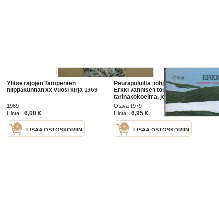
Ylitse rajojen Tampereen
Peurapoluilta pohjoiseen, 1979.
hiippakunnan xx vuosi kirja 1969
Erkki Vannisen toinen
tarinakokoelma, jossa Vanninen
vie lukijan
1969
Otava 1979
6,00 €
6,95 €
Hinta:
Hinta:
LISÄÄ OSTOSKORIIN
LISÄÄ OSTOSKORIIN