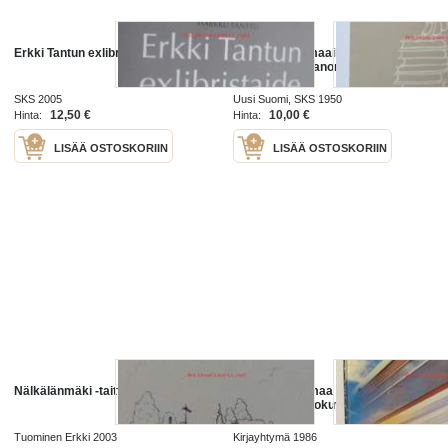
Erkki Tantun exlibristaide
Painatuksen maailma- Terveiset
kirjapaino-ja sanomalehtityömaalta
SKS 2005
Uusi Suomi, SKS 1950
12,50 €
10,00 €
Hinta:
Hinta:
LISÄÄ OSTOSKORIIN
LISÄÄ OSTOSKORIIN
Nälkälänmäki -taittokortti
Vauhtia ja voimaa Valtionrautatiet
1862-1987-valokuvateos
Tuominen Erkki 2003
Kirjayhtymä 1986