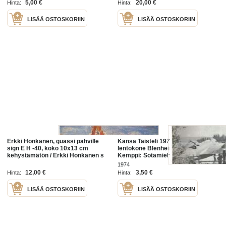
5,00 €
20,00 €
Hinta:
Hinta:
LISÄÄ OSTOSKORIIN
LISÄÄ OSTOSKORIIN
Erkki Honkanen, guassi pahville
Kansa Taisteli 1974 nr 5 (kannessa
sign E H -40, koko 10x13 cm
lentokone Blenheim), Erkki
kehystämätön / Erkki Honkanen s
Kemppi: Sotamiehen sotaa (JR 1)
Pori 1906
selkeät kuvat Juustilan sulku sekä
1974
Tammisuon asema, Erkki Innola:
12,00 €
3,50 €
Hinta:
Hinta:
LISÄÄ OSTOSKORIIN
LISÄÄ OSTOSKORIIN