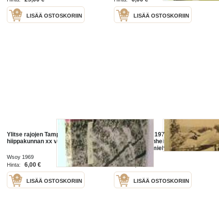
LISÄÄ OSTOSKORIIN
LISÄÄ OSTOSKORIIN
Ylitse rajojen Tampereen
Kansa Taisteli 1974 nr 5 (kannessa
hiippakunnan xx vuosi kirja 1969
lentokone Blenheim), Erkki
Kemppi: Sotamiehen sotaa (JR 1)
selkeät kuvat Juustilan sulku sekä
Wsoy 1969
Tammisuon asema, Erkki Innola:
6,00 €
3,00 €
Hinta:
Hinta:
LISÄÄ OSTOSKORIIN
LISÄÄ OSTOSKORIIN