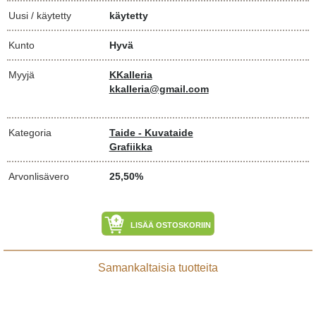
Uusi / käytetty
käytetty
Kunto
Hyvä
Myyjä
KKalleria
kkalleria@gmail.com
Kategoria
Taide - Kuvataide
Grafiikka
Arvonlisävero
25,50%
LISÄÄ OSTOSKORIIN
Samankaltaisia tuotteita