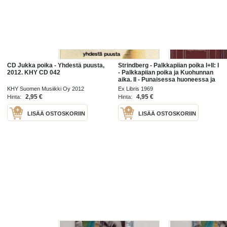
CD Jukka poika - Yhdestä puusta,
Strindberg - Palkkapiian poika I+II: I
2012. KHY CD 042
- Palkkapiian poika ja Kuohunnan
aika. II - Punaisessa huoneessa ja
Kirjailija
KHY Suomen Musiikki Oy 2012
Ex Libris 1969
2,95 €
4,95 €
Hinta:
Hinta:
LISÄÄ OSTOSKORIIN
LISÄÄ OSTOSKORIIN