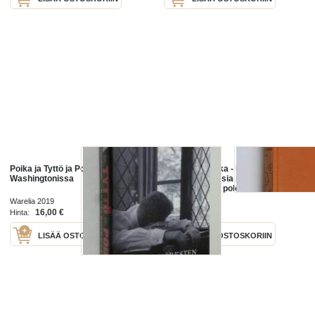
Poika ja Tyttö ja Poika
Karuliinan poika - I.
Washingtonissa
Katajamäkeläisia perjantai-iltoja ;
Synnynnäinen polevikki (Karuliinan
poika II)
Warelia 2019
WSOY 1925
16,00 €
60,00 €
Hinta:
Hinta:
LISÄÄ OSTOSKORIIN
LISÄÄ OSTOSKORIIN