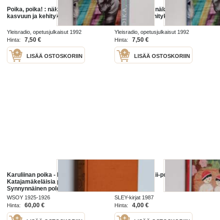
Poika, poika! : näkökulmia pojan
Poika, poika! : näkökulmia pojan
kasvuun ja kehitykseen
kasvuun ja kehitykseen
Yleisradio, opetusjulkaisut 1992
Yleisradio, opetusjulkaisut 1992
7,50 €
7,50 €
Hinta:
Hinta:
LISÄÄ OSTOSKORIIN
LISÄÄ OSTOSKORIIN
Karuliinan poika - I.
Kaa-poika ja Kii-poika
Katajamäkeläisia perjantai-iltoja ;
Synnynnäinen polevikki (Karuliinan
poika II)
WSOY 1925-1926
SLEY-kirjat 1987
60,00 €
4,00 €
Hinta:
Hinta: