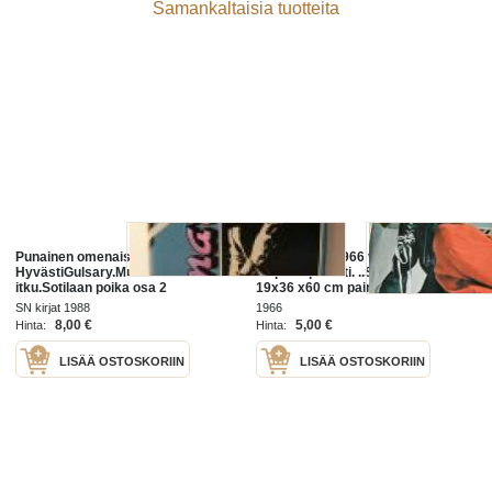
Samankaltaisia tuotteita
Punainen omenaisä ja poika
joka poika 2 1966 vakitan tarjous
HyvästiGulsary.Muuttolinnun
helposti paketti. ..S ja M KOKO
itku.Sotilaan poika osa 2
19x36 x60 cm paino 35kg
POSTIMAKSU 5e.
SN kirjat 1988
1966
8,00 €
5,00 €
Hinta:
Hinta:
LISÄÄ OSTOSKORIIN
LISÄÄ OSTOSKORIIN