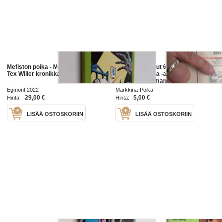
Mefiston poika - Mefiston poika -
Uusimmat laulut 66. - Kustansi
Tex Willer kronikka
Markkina-Poika -arkkiviisumainen
laulupainate ilman tarkempia
painatustietoja
Egmont 2022
Markkina-Poika
29,00 €
5,00 €
Hinta:
Hinta:
LISÄÄ OSTOSKORIIN
LISÄÄ OSTOSKORIIN