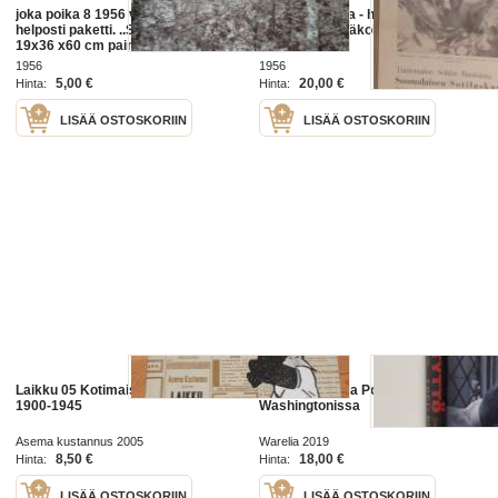
joka poika 8 1956 vakitan tarjous
Purnaaja-Poika - huhtikuu 1956 -
helposti paketti. ..S ja M KOKO
Puolueeton epäkohtien ilmituoja
19x36 x60 cm paino 35kg
POSTIMAKSU 5e.
1956
1956
5,00 €
20,00 €
Hinta:
Hinta:
LISÄÄ OSTOSKORIIN
LISÄÄ OSTOSKORIIN
Laikku 05 Kotimaiset kuvasarjat
Poika ja Tyttö ja Poika
1900-1945
Washingtonissa
Asema kustannus 2005
Warelia 2019
8,50 €
18,00 €
Hinta:
Hinta:
LISÄÄ OSTOSKORIIN
LISÄÄ OSTOSKORIIN