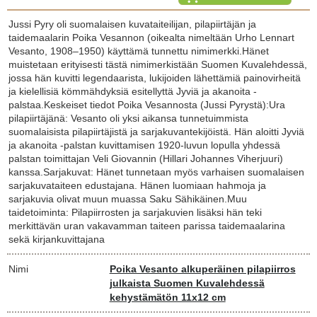
Jussi Pyry oli suomalaisen kuvataiteilijan, pilapiirtäjän ja
taidemaalarin Poika Vesannon (oikealta nimeltään Urho Lennart
Vesanto, 1908–1950) käyttämä tunnettu nimimerkki.Hänet
muistetaan erityisesti tästä nimimerkistään Suomen Kuvalehdessä,
jossa hän kuvitti legendaarista, lukijoiden lähettämiä painovirheitä
ja kielellisiä kömmähdyksiä esitellyttä Jyviä ja akanoita -
palstaa.Keskeiset tiedot Poika Vesannosta (Jussi Pyrystä):Ura
pilapiirtäjänä: Vesanto oli yksi aikansa tunnetuimmista
suomalaisista pilapiirtäjistä ja sarjakuvantekijöistä. Hän aloitti Jyviä
ja akanoita -palstan kuvittamisen 1920-luvun lopulla yhdessä
palstan toimittajan Veli Giovannin (Hillari Johannes Viherjuuri)
kanssa.Sarjakuvat: Hänet tunnetaan myös varhaisen suomalaisen
sarjakuvataiteen edustajana. Hänen luomiaan hahmoja ja
sarjakuvia olivat muun muassa Saku Sähikäinen.Muu
taidetoiminta: Pilapiirrosten ja sarjakuvien lisäksi hän teki
merkittävän uran vakavamman taiteen parissa taidemaalarina
sekä kirjankuvittajana
Nimi
Poika Vesanto alkuperäinen pilapiirros
julkaista Suomen Kuvalehdessä
kehystämätön 11x12 cm