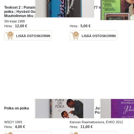
Teokset 2 : Punainen omena ; Isä ja
Joka Poika 1977 nr 9 Joka Poika
poika ; Hyvästi Gulsary ;
40 vuotta
Muuttolinnun itku ; Sotilaan poika
SN-kirjat 1988
12,00 €
5,00 €
Hinta:
Hinta:
LISÄÄ OSTOSKORIIN
LISÄÄ OSTOSKORIIN
Poika on poika
Kolmiyhteinen Jumala : Isä, Poika
ja Pyhä Henki, Poika, ohjaajan
opas (lila)
WSOY 1993
Kansan Raamattuseura, EVKO 2012
4,00 €
11,00 €
Hinta:
Hinta: