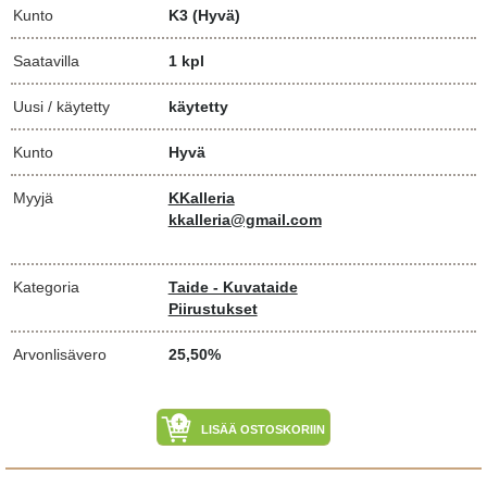
Kunto
K3
(Hyvä)
Saatavilla
1 kpl
Uusi / käytetty
käytetty
Kunto
Hyvä
Myyjä
KKalleria
kkalleria@gmail.com
Kategoria
Taide - Kuvataide
Piirustukset
Arvonlisävero
25,50%
LISÄÄ OSTOSKORIIN