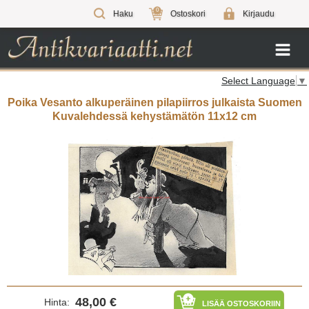
0
Haku
Ostoskori
Kirjaudu
Select Language
▼
Poika Vesanto alkuperäinen pilapiirros julkaista Suomen
Kuvalehdessä kehystämätön 11x12 cm
48,00 €
Hinta:
LISÄÄ OSTOSKORIIN