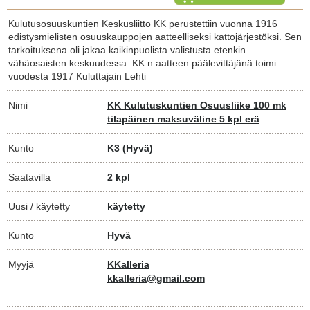
Kulutusosuuskuntien Keskusliitto KK perustettiin vuonna 1916
edistysmielisten osuuskauppojen aatteelliseksi kattojärjestöksi. Sen
tarkoituksena oli jakaa kaikinpuolista valistusta etenkin
vähäosaisten keskuudessa. KK:n aatteen päälevittäjänä toimi
vuodesta 1917 Kuluttajain Lehti
Nimi
KK Kulutuskuntien Osuusliike 100 mk
tilapäinen maksuväline 5 kpl erä
Kunto
K3
(Hyvä)
Saatavilla
2 kpl
Uusi / käytetty
käytetty
Kunto
Hyvä
Myyjä
KKalleria
kkalleria@gmail.com