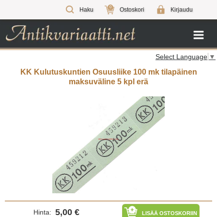
0
Haku
Ostoskori
Kirjaudu
Select Language
▼
KK Kulutuskuntien Osuusliike 100 mk tilapäinen
maksuväline 5 kpl erä
5,00 €
Hinta:
LISÄÄ OSTOSKORIIN