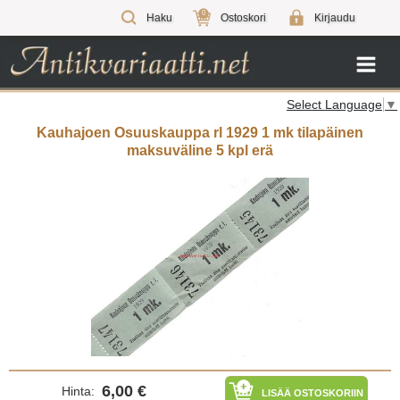
0
Haku
Ostoskori
Kirjaudu
Select Language
▼
Kauhajoen Osuuskauppa rl 1929 1 mk tilapäinen
maksuväline 5 kpl erä
6,00 €
Hinta:
LISÄÄ OSTOSKORIIN