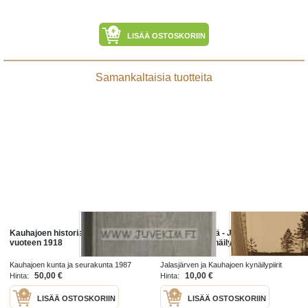
LISÄÄ OSTOSKORIIN
Samankaltaisia tuotteita
Kauhajoen historia Esihistoriasta
Pystymetsästä - Jalasjärven ja
vuoteen 1918
Kauhajoen kynäilypiirit
Kauhajoen kunta ja seurakunta 1987
Jalasjärven ja Kauhajoen kynäilypiirit
1978
50,00 €
10,00 €
Hinta:
Hinta:
LISÄÄ OSTOSKORIIN
LISÄÄ OSTOSKORIIN