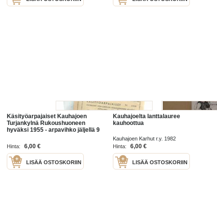
Käsityöarpajaiset Kauhajoen
Kauhajoelta lanttalauree
Turjankylnä Rukoushuoneen
kauhoottua
hyväksi 1955 - arpavihko jäljellä 9
arpaa - arpa
Kauhajoen Karhut r.y. 1982
6,00 €
6,00 €
Hinta:
Hinta:
LISÄÄ OSTOSKORIIN
LISÄÄ OSTOSKORIIN