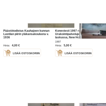
Päästötodistus Kauhajoen kunnan
Koneviesti 1997 nr 16 -
Lustilan piirin yläkansakoulusta v.
Urakointipalvelujen tarve
1936
laskussa, New Holland TX62 -
Monikelapuimuri, Kauhajoen
1997
turpeen nostokalusto - Kehitetty
4,00 €
5,00 €
Hinta:
Hinta:
turpeen mukaan, ym.
LISÄÄ OSTOSKORIIN
LISÄÄ OSTOSKORIIN