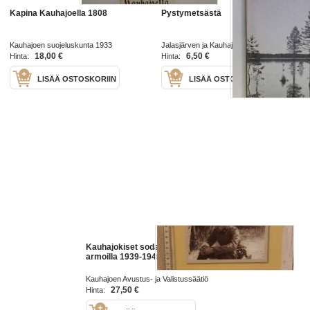
Kapina Kauhajoella 1808
Pystymetsästä
Kauhajoen suojeluskunta 1933
Jalasjärven ja Kauhajoen kynäilypiirit
1978
18,00 €
6,50 €
Hinta:
Hinta:
LISÄÄ OSTOSKORIIN
LISÄÄ OSTOSKORIIN
Kauhajokiset sodan kohtalon
armoilla 1939-1945
Kauhajoen Avustus- ja Valistussäätiö
2014
27,50 €
Hinta: