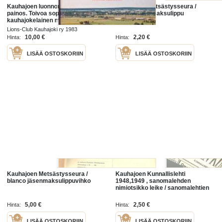
Kauhajoen luonnonkirja, 1983. 1.
Kauhajoen Metsästysseura /
painos. Toivoa sopii, että
blanco jäsenmaksulippu
kauhajokelainen maisema säilyy
monipuolisena ja tasapainoisena
Lions-Club Kauhajoki ry 1983
ihmisen ja luonnon välillä.
10,00 €
2,20 €
Hinta:
Hinta:
LISÄÄ OSTOSKORIIN
LISÄÄ OSTOSKORIIN
Kauhajoen Metsästysseura /
Kauhajoen Kunnallislehti
blanco jäsenmaksulippuvihko
1948,1949 , sanomalehden
nimiotsikko leike / sanomalehtien
ilmoituskeskus
5,00 €
2,50 €
Hinta:
Hinta:
LISÄÄ OSTOSKORIIN
LISÄÄ OSTOSKORIIN