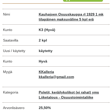
Nimi
Kauhajoen Osuuskauppa rl 1929 1 mk
tilapäinen maksuväline 5 kpl erä
Kunto
K3
(Hyvä)
Saatavilla
2 kpl
Uusi / käytetty
käytetty
Kunto
Hyvä
Myyjä
KKalleria
kkalleria@gmail.com
Kategoria
Poletit, keräilykolikot (ei rahat) yms
Liiketalous - Osuustoimintaliike
Arvonlisävero
25,50%