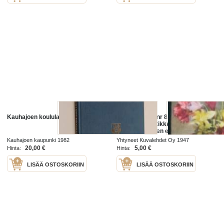
Kauhajoen koululaitos 1882-1982
Kotiliesi 1947 nr 8. Kevät 1947
ajankuvaa. Artikkeli kuvineen
Eteläpohjalaisen emännän
kevätleipomukset / johtaja Hilja
Kauhajoen kaupunki 1982
Yhtyneet Kuvalehdet Oy 1947
Massinen Kauhajoen
20,00 €
5,00 €
Hinta:
Hinta:
kotitalousopisto
LISÄÄ OSTOSKORIIN
LISÄÄ OSTOSKORIIN