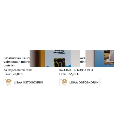
Satavuotias Kauhajoen Karhu on
Kauhajoen sotaveteraanit R.Y.:n
voimissaan (signeerattu, tekijän
30-vuotishistoriikki : 1965-1995
omiste)
Kauhajoen Karhu 2010
KAUHAJOEN KUNTA 1994
28,00 €
22,00 €
Hinta:
Hinta:
LISÄÄ OSTOSKORIIN
LISÄÄ OSTOSKORIIN