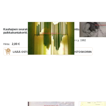
Kauhajoen seurakuntakeskus,
Kauhajoelta lanttalauree
paikkakuntakortti, postikortti
kauhoottua
Kauhajoen Karhut r.y. 1982
2,00 €
10,00 €
Hinta:
Hinta:
LISÄÄ OSTOSKORIIN
LISÄÄ OSTOSKORIIN