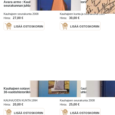
Avara armo : Kauhajoen
Kauhajoen historia Esihistoriasta
seurakunnan juhlakirja
vuoteen 1918
Kauhajoen seurakunta 2008
Kauhajoen kunta ja seurakunta 1987
27,00 €
30,00 €
Hinta:
Hinta:
LISÄÄ OSTOSKORIIN
LISÄÄ OSTOSKORIIN
Kauhajoen sotaveteraanit R.Y.:n
Avara armo : Kauhajoen
30-vuotishistoriikki : 1965-1995
seurakunnan juhlakirja
KAUHAJOEN KUNTA 1994
Kauhajoen seurakunta 2008
20,00 €
25,00 €
Hinta:
Hinta:
LISÄÄ OSTOSKORIIN
LISÄÄ OSTOSKORIIN