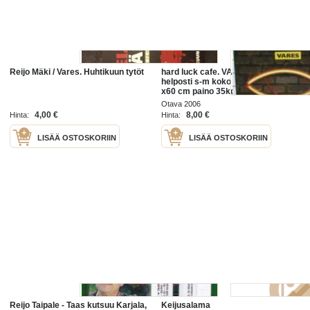
Reijo Mäki / Vares. Huhtikuun tytöt
hard luck cafe. VAKITA.N tarjous
helposti s-m koko paketti 19x36
x60 cm paino 35kg 5e
Otava 2006
4,00 €
8,00 €
Hinta:
Hinta:
LISÄÄ OSTOSKORIIN
LISÄÄ OSTOSKORIIN
Reijo Taipale - Taas kutsuu Karjala,
Keijusalama