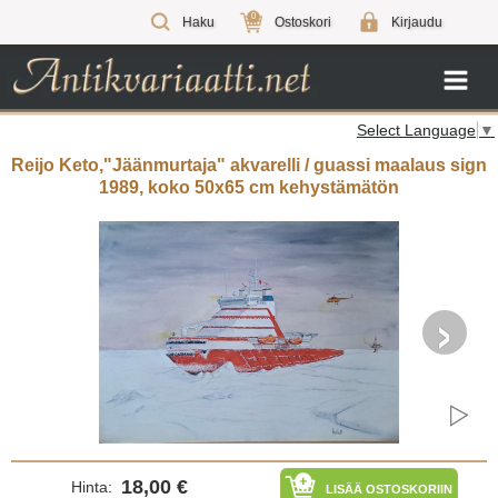
0
Haku
Ostoskori
Kirjaudu
Select Language
▼
Reijo Keto,"Jäänmurtaja" akvarelli / guassi maalaus sign
1989, koko 50x65 cm kehystämätön
›
18,00 €
Hinta:
LISÄÄ OSTOSKORIIN