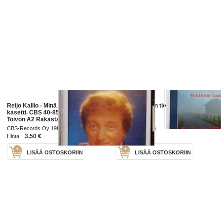
Reijo Kallio - Minä toivon, 1982. C-
Vares ja kaidan tien kulkijat / Reijo
kasetti. CBS 40-85798 A1 Minä
Mäki.
Toivon A2 Rakastan Sua Mä Niin
A3 Ikuinen Kakkonen A4 Kulkurin
CBS-Records Oy 1982
book studio 1998
3,50 €
4,00 €
Hinta:
Hinta:
LISÄÄ OSTOSKORIIN
LISÄÄ OSTOSKORIIN