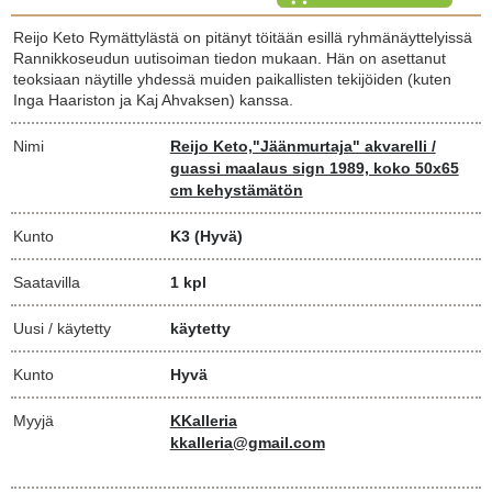
Reijo Keto Rymättylästä on pitänyt töitään esillä ryhmänäyttelyissä
Rannikkoseudun uutisoiman tiedon mukaan. Hän on asettanut
teoksiaan näytille yhdessä muiden paikallisten tekijöiden (kuten
Inga Haariston ja Kaj Ahvaksen) kanssa.
Nimi
Reijo Keto,"Jäänmurtaja" akvarelli /
guassi maalaus sign 1989, koko 50x65
cm kehystämätön
Kunto
K3
(Hyvä)
Saatavilla
1 kpl
Uusi / käytetty
käytetty
Kunto
Hyvä
Myyjä
KKalleria
kkalleria@gmail.com