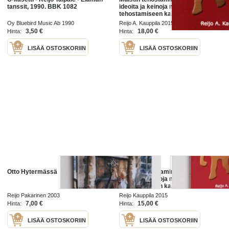
tanssit, 1990. BBK 1082
ideoita ja keinoja muistin
tehostamiseen kaikenikäisille
Oy Bluebird Music Ab 1990
Reijo A. Kauppila 2015
3,50 €
18,00 €
Hinta:
Hinta:
LISÄÄ OSTOSKORIIN
LISÄÄ OSTOSKORIIN
Otto Hytermässä
Muistin tehostaminen : ohjeita,
ideoita ja keinoja muistin
tehostamiseen kaikenikäisille
Reijo Pakarinen 2003
Reijo Kauppila 2015
7,00 €
15,00 €
Hinta:
Hinta:
LISÄÄ OSTOSKORIIN
LISÄÄ OSTOSKORIIN