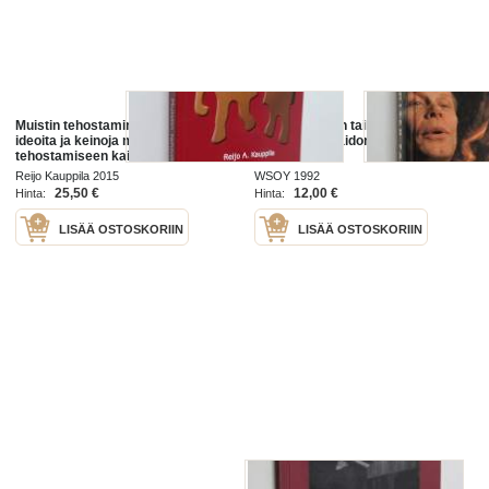
Muistin tehostaminen : ohjeita,
Reijo Salmisen taikuutta : taikurin-
ideoita ja keinoja muistin
ja esiintymistaidon oppikirja
tehostamiseen kaikenikäisille
(signeerattu)
Reijo Kauppila 2015
WSOY 1992
25,50 €
12,00 €
Hinta:
Hinta:
LISÄÄ OSTOSKORIIN
LISÄÄ OSTOSKORIIN