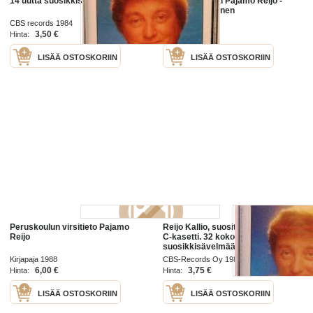
14 uutta suosikkisävelmää.
Kirkkomusiikki Pajamo Reijo -
Erkki Tuppurainen
CBS records 1984
WSOY 2004
3,50 €
25,00 €
Hinta:
Hinta:
LISÄÄ OSTOSKORIIN
LISÄÄ OSTOSKORIIN
Peruskoulun virsitieto Pajamo
Reijo Kallio, suosituimmat 1, 1983.
Reijo
C-kasetti. 32 koko kansan
suosikkisävelmää, CBS 40-22231
Kirjapaja 1988
CBS-Records Oy 1983
6,00 €
3,75 €
Hinta:
Hinta:
LISÄÄ OSTOSKORIIN
LISÄÄ OSTOSKORIIN