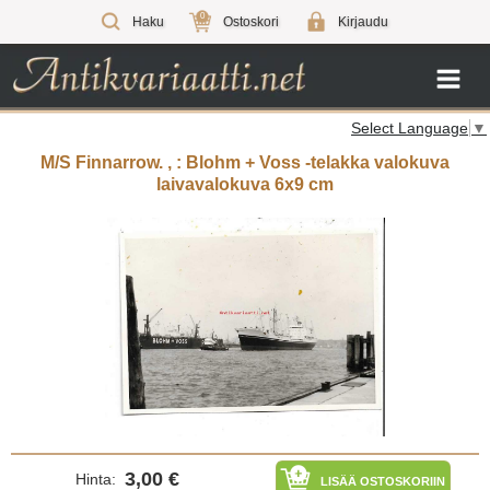
0
Haku
Ostoskori
Kirjaudu
Select Language
▼
M/S Finnarrow. , : Blohm + Voss -telakka valokuva
laivavalokuva 6x9 cm
3,00 €
Hinta:
LISÄÄ OSTOSKORIIN