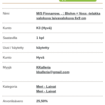
Nimi
M/S Finnarrow. , : Blohm + Voss -telakka
valokuva laivavalokuva 6x9 cm
Kunto
K3
(Hyvä)
Saatavilla
1 kpl
Uusi / käytetty
käytetty
Kunto
Hyvä
Myyjä
KKalleria
kkalleria@gmail.com
Kategoria
Meri - Laivat
Meri - Laivat
Arvonlisävero
25,50%