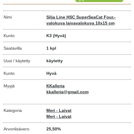
Nimi
Silja Line HSC SuperSeaCat Four.-
valokuva laivavalokuva 10x15 cm
Kunto
K3
(Hyvä)
Saatavilla
1 kpl
Uusi / käytetty
käytetty
Kunto
Hyvä
Myyjä
KKalleria
kkalleria@gmail.com
Kategoria
Meri - Laivat
Meri - Laivat
Arvonlisävero
25,50%