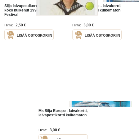
Silja laivapostikortti postikortti A5
Ms Silja Europe - laivakortti,
koko kulkenut 1992 laivaleima Silja
laivapostikortti kulkematon
Festival
2,50 €
3,00 €
Hinta:
Hinta:
LISÄÄ OSTOSKORIIN
LISÄÄ OSTOSKORIIN
Ms Silja Europe - laivakortti,
laivapostikortti kulkematon
3,00 €
Hinta: