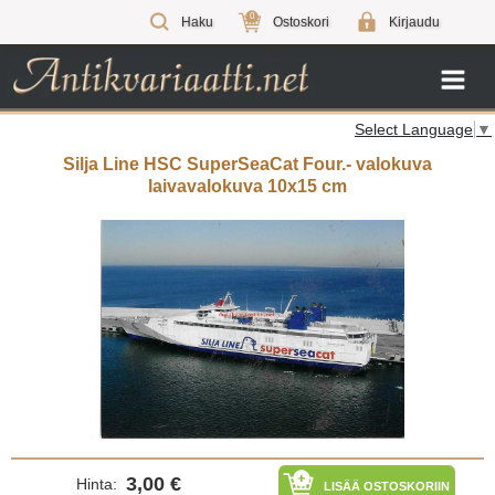
0
Haku
Ostoskori
Kirjaudu
Select Language
▼
Silja Line HSC SuperSeaCat Four.- valokuva
laivavalokuva 10x15 cm
3,00 €
Hinta:
LISÄÄ OSTOSKORIIN