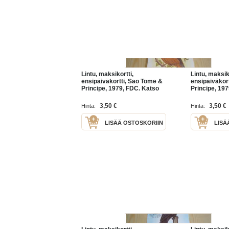
Lintu, maksikortti,
Lintu, maksik
ensipäiväkortti, Sao Tome &
ensipäiväkor
Principe, 1979, FDC. Katso
Principe, 19
myös muut kohteeni mm.
myös muut k
noin 1200 erilaista
noin 1200 eri
3,50 €
3,50 €
Hinta:
Hinta:
amerikkalaista
amerikkalais
ensipäiväkuorta
ensipäiväkuo
LISÄÄ OSTOSKORIIN
LISÄ