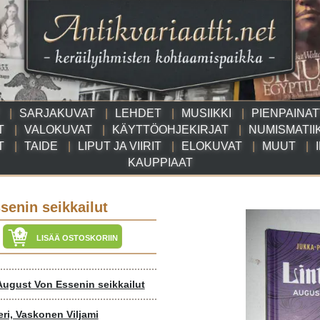
SARJAKUVAT
LEHDET
MUSIIKKI
PIENPAINA
T
VALOKUVAT
KÄYTTÖOHJEKIRJAT
NUMISMATII
T
TAIDE
LIPUT JA VIIRIT
ELOKUVAT
MUUT
KAUPPIAAT
senin seikkailut
LISÄÄ OSTOSKORIIN
 August Von Essenin seikkailut
ri, Vaskonen Viljami