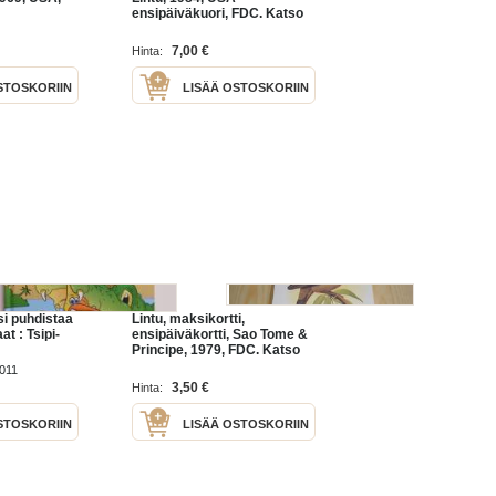
ensipäiväkuori, FDC. Katso
myös muut kohteeni, mm.
noin 1 200 amerikkalaista
7,00 €
Hinta:
ensipäiväkuorta 1920-luvulta
STOSKORIIN
LISÄÄ OSTOSKORIIN
si puhdistaa
Lintu, maksikortti,
at : Tsipi-
ensipäiväkortti, Sao Tome &
Principe, 1979, FDC. Katso
myös muut kohteeni mm.
011
noin 1200 erilaista
3,50 €
Hinta:
amerikkalaista
ensipäiväkuorta
STOSKORIIN
LISÄÄ OSTOSKORIIN