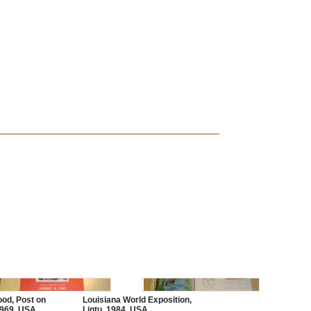
od, Post on
Louisiana World Exposition,
1969, USA,
Lintu, 1984, USA