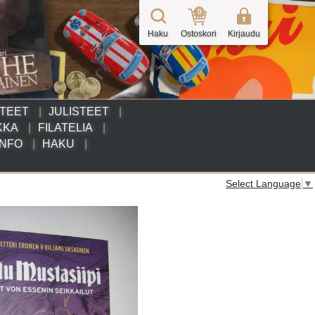
0
Haku
Ostoskori
Kirjaudu
TTEET
JULISTEET
KKA
FILATELIA
INFO
HAKU
Select Language
▼