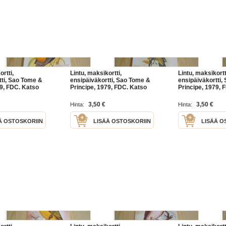
ortti,
Lintu, maksikortti,
Lintu, maksikortt
tti, Sao Tome &
ensipäiväkortti, Sao Tome &
ensipäiväkortti,
79, FDC. Katso
Principe, 1979, FDC. Katso
Principe, 1979, 
ohteeni mm.
myös muut kohteeni mm.
myös muut koht
laista
noin 1200 erilaista
noin 1200 erilais
3,50 €
3,50 €
Hinta:
Hinta:
ta
amerikkalaista
amerikkalaista
rta
ensipäiväkuorta
ensipäiväkuorta
Ä OSTOSKORIIN
LISÄÄ OSTOSKORIIN
LISÄÄ O