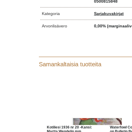
0500815848
Kategoria
Sarjakuvakirjat
Arvonlisävero
0,00% (marginaaliv
Samankaltaisia tuotteita
Kotiliesi 1936 nr 20 -Kansi:
Waterfowl Co
Martta Wendelin mm.
on Bulletin B