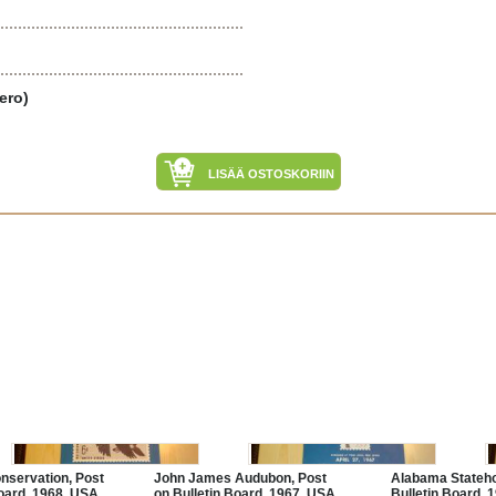
ero)
LISÄÄ OSTOSKORIIN
nservation, Post
John James Audubon, Post
Alabama Stateho
oard, 1968, USA,
on Bulletin Board, 1967, USA,
Bulletin Board, 