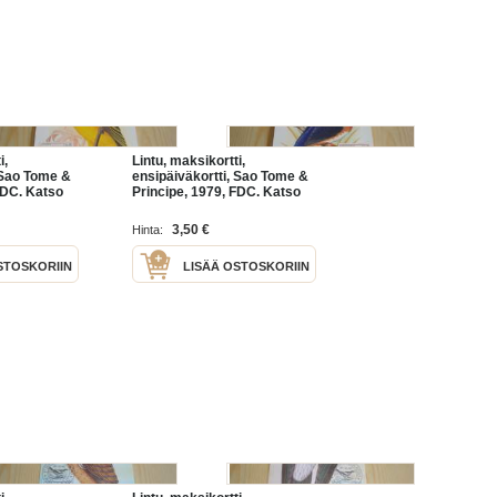
i,
Lintu, maksikortti,
 Sao Tome &
ensipäiväkortti, Sao Tome &
FDC. Katso
Principe, 1979, FDC. Katso
eeni mm.
myös muut kohteeni mm.
ta
noin 1200 erilaista
3,50 €
Hinta:
amerikkalaista
ensipäiväkuorta
STOSKORIIN
LISÄÄ OSTOSKORIIN