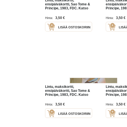
Lintu, maksikortti,
Lintu, maksik
ensipäiväkortti, Sao Tome &
ensipäiväkor
Principe, 1983, FDC. Katso
Principe, 19
myös muut kohteeni mm.
myös muut k
noin 1200 erilaista
noin 1200 eri
3,50 €
3,50 €
Hinta:
Hinta:
amerikkalaista
amerikkalais
ensipäiväkuorta
ensipäiväkuo
LISÄÄ OSTOSKORIIN
LISÄ
Lintu, maksikortti,
Lintu, maksik
ensipäiväkortti, Sao Tome &
ensipäiväkor
Principe, 1983, FDC. Katso
Principe, 19
myös muut kohteeni mm.
myös muut k
noin 1200 erilaista
noin 1200 eri
3,50 €
3,50 €
Hinta:
Hinta:
amerikkalaista
amerikkalais
ensipäiväkuorta
ensipäiväkuo
LISÄÄ OSTOSKORIIN
LISÄ