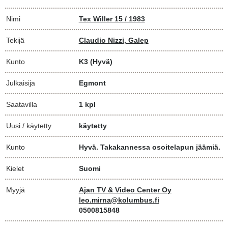
Nimi
Tex Willer 15 / 1983
Tekijä
Claudio Nizzi, Galep
Kunto
K3
(Hyvä)
Julkaisija
Egmont
Saatavilla
1 kpl
Uusi / käytetty
käytetty
Kunto
Hyvä. Takakannessa osoitelapun jäämiä.
Kielet
Suomi
Myyjä
Ajan TV & Video Center Oy
leo.mirna@kolumbus.fi
0500815848