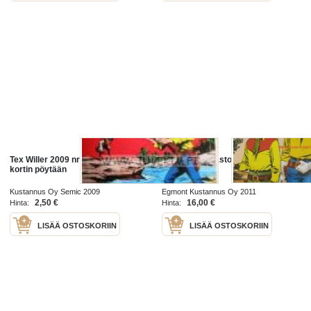
Tex Willer 2009 nr 1 Kitt Willer lyö
Tex Willer kirjasto No 7- Kit Willer -
kortin pöytään
Texin poika
Kustannus Oy Semic 2009
Egmont Kustannus Oy 2011
2,50 €
16,00 €
Hinta:
Hinta:
LISÄÄ OSTOSKORIIN
LISÄÄ OSTOSKORIIN