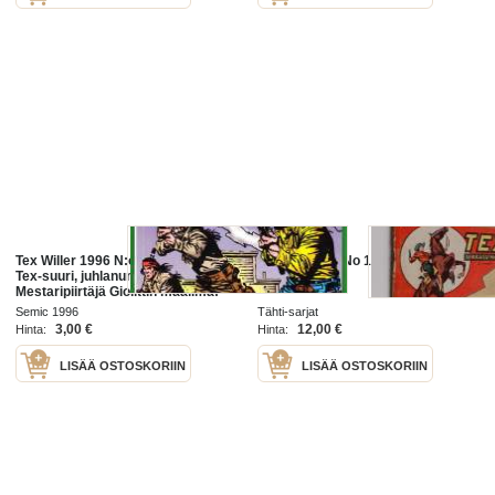
Tex Willer 1996 N:o 8. 132 sivua -
Tex seikkailu No 16 : Hurja Tex
Tex-suuri, juhlanumero II.
Willer
Mestaripiirtäjä Giolittin maailma!
Semic 1996
Tähti-sarjat
3,00 €
12,00 €
Hinta:
Hinta:
LISÄÄ OSTOSKORIIN
LISÄÄ OSTOSKORIIN