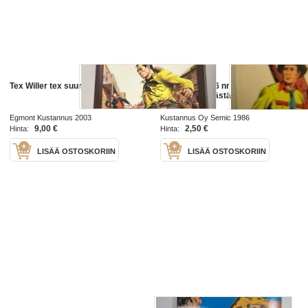
Tex Willer tex suuri 2003
Tex Willer 1986 nr 4
Palkkionmetsästäjä
Egmont Kustannus 2003
Kustannus Oy Semic 1986
9,00 €
2,50 €
Hinta:
Hinta:
LISÄÄ OSTOSKORIIN
LISÄÄ OSTOSKORIIN