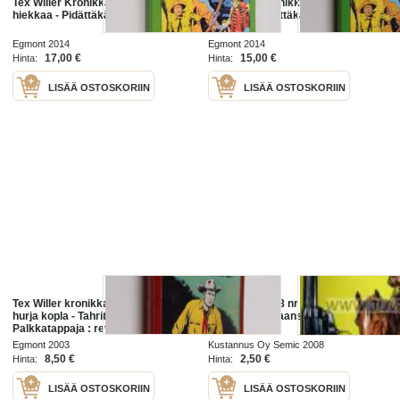
Tex Willer Kronikka 39 : Veristä
Tex Willer Kronikka 39 : Veristä
hiekkaa - Pidättäkää Tex Willer!
hiekkaa - Pidättäkää Tex Willer!
Egmont 2014
Egmont 2014
17,00 €
15,00 €
Hinta:
Hinta:
LISÄÄ OSTOSKORIIN
LISÄÄ OSTOSKORIIN
Tex Willer kronikka 7 : Tex Willer ja
Tex Willer 2008 nr 16 Kitt Willer
hurja kopla - Tahrittu tinatähti ;
näyttää hampaansa
Palkkatappaja : revolverimies Tom
Hornin tarina
Egmont 2003
Kustannus Oy Semic 2008
8,50 €
2,50 €
Hinta:
Hinta:
LISÄÄ OSTOSKORIIN
LISÄÄ OSTOSKORIIN