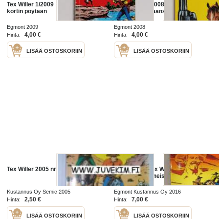
Tex Willer 1/2009 : Kit Willer lyö
Tex Willer 16/2008 : Kit Willer
kortin pöytään
näyttää hampaansa
Egmont 2009
Egmont 2008
4,00 €
4,00 €
Hinta:
Hinta:
LISÄÄ OSTOSKORIIN
LISÄÄ OSTOSKORIIN
Tex Willer 2005 nr 1 Tex peloton
Maxi Tex 32 Tex Willer - Kit
Carsonin menneisyys -comics
Kustannus Oy Semic 2005
Egmont Kustannus Oy 2016
2,50 €
7,00 €
Hinta:
Hinta:
LISÄÄ OSTOSKORIIN
LISÄÄ OSTOSKORIIN