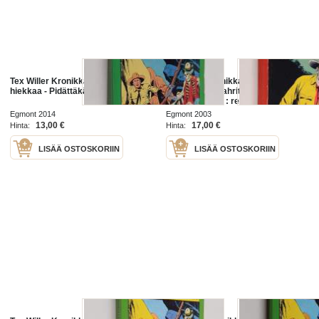
Tex Willer Kronikka 39 : Veristä
Tex Willer kronikka 7 : Tex Willer ja
hiekkaa - Pidättäkää Tex Willer!
hurja kopla - Tahrittu tinatähti ;
Palkkatappaja : revolverimies Tom
Hornin tarina
Egmont 2014
Egmont 2003
13,00 €
17,00 €
Hinta:
Hinta:
LISÄÄ OSTOSKORIIN
LISÄÄ OSTOSKORIIN