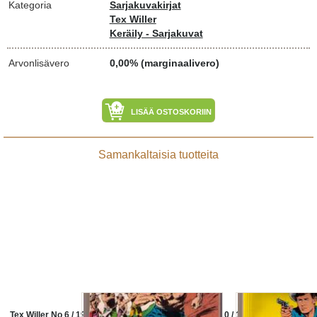
Kategoria
Sarjakuvakirjat
Tex Willer
Keräily - Sarjakuvat
Arvonlisävero
0,00% (marginaalivero)
LISÄÄ OSTOSKORIIN
Samankaltaisia tuotteita
Tex Willer No 6 / 1978. Kustantaja
Tex Willer No 10 / 1984