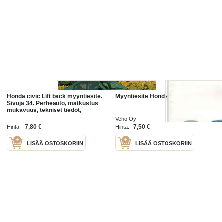
Honda civic Lift back myyntiesite.
Myyntiesite Honda Civic v.1992.
Sivuja 34. Perheauto, matkustus
mukavuus, tekniset tiedot,
tekstiilien ja korin värit selkeästi
Veho Oy
esitetty
7,80 €
7,50 €
Hinta:
Hinta:
LISÄÄ OSTOSKORIIN
LISÄÄ OSTOSKORIIN