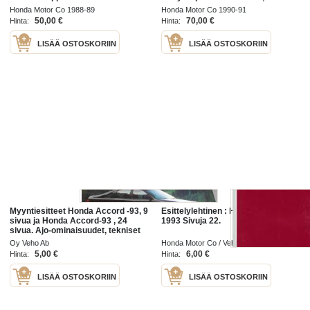
Sisältää Honda Accordin 3 eri
Maintenance and Repair 1990,
Honda Motor Co 1988-89
Honda Motor Co 1990-91
korjauskirjaa, katso kuvista
Accord Supplement 1991 - Sisältää
50,00 €
70,00 €
Hinta:
Hinta:
tarkemmin
Honda
LISÄÄ OSTOSKORIIN
LISÄÄ OSTOSKORIIN
Myyntiesitteet Honda Accord -93, 9
Esittelylehtinen : Honda mallisto
sivua ja Honda Accord-93 , 24
1993 Sivuja 22.
sivua. Ajo-ominaisuudet, tekniset
tiedot, suunnittelu ym.
Oy Veho Ab
Honda Motor Co / Veho Oy
5,00 €
6,00 €
Hinta:
Hinta:
LISÄÄ OSTOSKORIIN
LISÄÄ OSTOSKORIIN