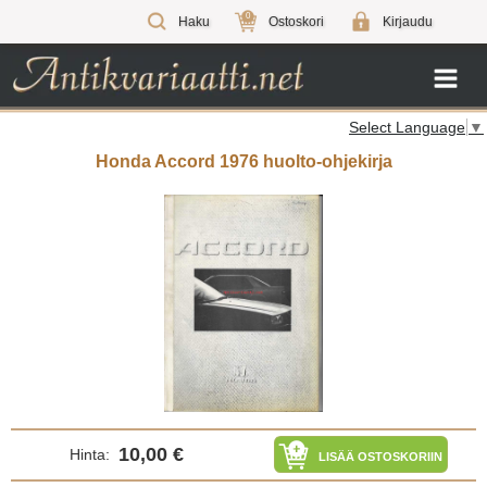
0
Haku
Ostoskori
Kirjaudu
Select Language
▼
Honda Accord 1976 huolto-ohjekirja
10,00 €
Hinta:
LISÄÄ OSTOSKORIIN