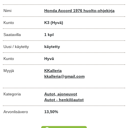
Nimi
Honda Accord 1976 huolto-ohjekirja
Kunto
K3
(Hyvä)
Saatavilla
1 kpl
Uusi / käytetty
käytetty
Kunto
Hyvä
Myyjä
KKalleria
kkalleria@gmail.com
Kategoria
Autot, ajoneuvot
Autot - henkilöautot
Arvonlisävero
13,50%