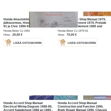
Honda ilmastointilaitteen
Honda Prelude Shop Manual 1979,
jälkiasennus, Honda Accord 1990-
Prelude Supplement 1979, Prelude
91 ja Civic 1989-91, katso kuvista
2DR SED Supplement 1980 and
tarkemmin muut tiedot ja
1981, Sisältää Honda Preluden 4
Honda Motor Co 1991
Honda Motor Co 1979-81
sisällysluettelo
eri korjauskirjaa, katson kuvista
20,00 €
70,00 €
Hinta:
Hinta:
LISÄÄ OSTOSKORIIN
LISÄÄ OSTOSKORIIN
Honda Accord Shop Manual
Honda Accord Shop Manual
Electrical Wiring Diagram 1988-89,
Construction and Function 1990,
Accord Supplement 1988 an 1989 -
Body Repair Manual 1990, Chassis