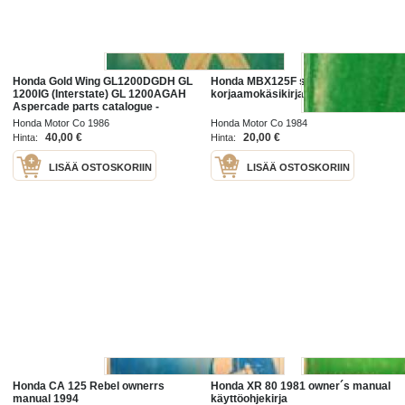
Honda Gold Wing GL1200DGDH GL
Honda MBX125F shop manual
1200IG (Interstate) GL 1200AGAH
korjaamokäsikirja
Aspercade parts catalogue -
varaosaluettelo
Honda Motor Co 1986
Honda Motor Co 1984
40,00 €
20,00 €
Hinta:
Hinta:
LISÄÄ OSTOSKORIIN
LISÄÄ OSTOSKORIIN
Honda CA 125 Rebel ownerrs
Honda XR 80 1981 owner´s manual
manual 1994
käyttöohjekirja