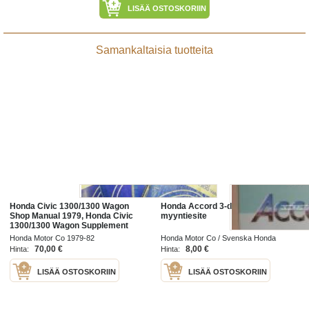
LISÄÄ OSTOSKORIIN
Samankaltaisia tuotteita
Honda Civic 1300/1300 Wagon
Honda Accord 3-dörrars -
Shop Manual 1979, Honda Civic
myyntiesite
1300/1300 Wagon Supplement
(Civic 3DR/back)(Civic STN/WAG)
Honda Motor Co 1979-82
Honda Motor Co / Svenska Honda
(Civic 4DR SED), Supplement
Bilimport Ab 198?
70,00 €
8,00 €
Hinta:
Hinta:
1981, Honda Civic
LISÄÄ OSTOSKORIIN
LISÄÄ OSTOSKORIIN