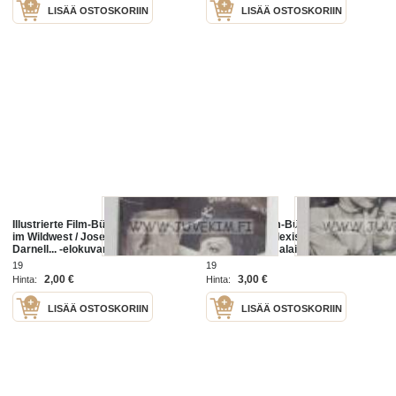
LISÄÄ OSTOSKORIIN
LISÄÄ OSTOSKORIIN
Illustrierte Film-Bühne / Vorposten
Illustrierte Film-Bühne / Montana /
im Wildwest / Joseph Cotten, Linda
Erroll Flynn, Alexis Smith... -
Darnell... -elokuvan saksalainen
elokuvan saksalainen esittelylehti
esittelylehti
19
19
2,00 €
3,00 €
Hinta:
Hinta:
LISÄÄ OSTOSKORIIN
LISÄÄ OSTOSKORIIN