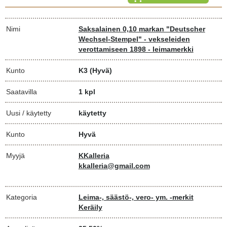
Nimi
Saksalainen 0,10 markan "Deutscher
Wechsel-Stempel" - vekseleiden
verottamiseen 1898 - leimamerkki
Kunto
K3
(Hyvä)
Saatavilla
1 kpl
Uusi / käytetty
käytetty
Kunto
Hyvä
Myyjä
KKalleria
kkalleria@gmail.com
Kategoria
Leima-, säästö-, vero- ym. -merkit
Keräily