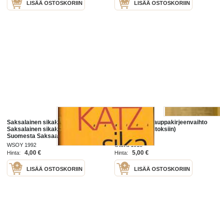
LISÄÄ OSTOSKORIIN
LISÄÄ OSTOSKORIIN
Saksalainen sikakoira, 1992. 1.p.
Saksalainen kauppakirjeenvaihto
Saksalainen sikakoira on
(kauppaoppilaitoksiin)
Suomesta Saksaan lähtevä
juutalainen, joka siellä löytää
WSOY 1992
Otava 1918
itsestään ripauksen
4,00 €
5,00 €
Hinta:
Hinta:
saksalaisuutta.
LISÄÄ OSTOSKORIIN
LISÄÄ OSTOSKORIIN