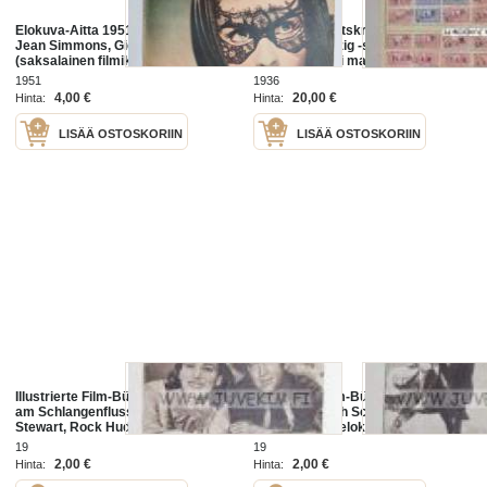
Elokuva-Aitta 1951 nr 1, Kansikuva
Allgemeine Ortskrankenkasse für
Jean Simmons, Gieselgasteig
die Stadt Leipzig -saksalainen
(saksalainen filmikeskus),
vakuutuskortti maksumerkkeineen
Pohjolan tytär - noituuden
(joissa natsikotkahahmo)
1951
1936
taikakehä, Tähtikuvasto - Vivien
4,00 €
20,00 €
Hinta:
Hinta:
Leigh, ym.
LISÄÄ OSTOSKORIIN
LISÄÄ OSTOSKORIIN
Illustrierte Film-Bühne / Meuterei
Illustrierte Film-Bühne / Donnernde
am Schlangenfluss / James
Hüfe /Randolph Scott, Lex Barker,
Stewart, Rock Hudson, Lori Nelson
Phylklis Kirk -elokuvan
-elokuvan saksalainen esittelylehti
saksalainen esittelylehti
19
19
2,00 €
2,00 €
Hinta:
Hinta: