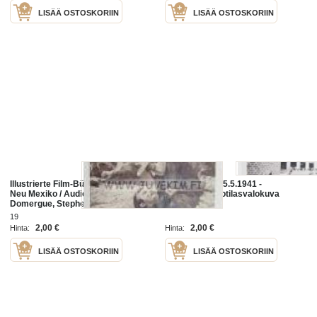
LISÄÄ OSTOSKORIIN
LISÄÄ OSTOSKORIIN
Illustrierte Film-Bühne / Schüsse in
Harjoitellaan 25.5.1941 -
Neu Mexiko / Audie Murphy, Faith
saksalainen sotilasvalokuva
Domergue, Stephen McNally,
Susan Cabot... -elokuvan
19
saksalainen esittelylehti
2,00 €
2,00 €
Hinta:
Hinta:
LISÄÄ OSTOSKORIIN
LISÄÄ OSTOSKORIIN