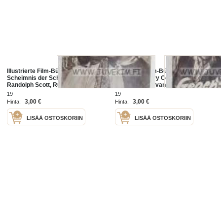
Illustrierte Film-Bühne / Dass
Illustrierte Film-Bühne / Gegen-
Scheimnis der Schwarzen Bande /
Spionage / Gary Cooper, Phyllis
Randolph Scott, Ruth Roman... -
Taxter... -elokuvan saksalainen
elokuvan saksalainen esittelylehti
esittelylehti
19
19
3,00 €
3,00 €
Hinta:
Hinta:
LISÄÄ OSTOSKORIIN
LISÄÄ OSTOSKORIIN