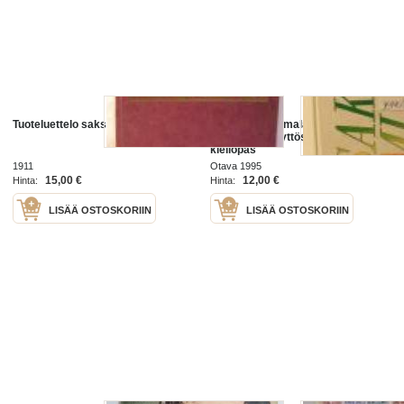
Tuoteluettelo saksalainen
Saksalais-suomalais-saksalainen
yleiskielen käyttösanakirja ja
kieliopas
1911
Otava 1995
15,00 €
12,00 €
Hinta:
Hinta:
LISÄÄ OSTOSKORIIN
LISÄÄ OSTOSKORIIN