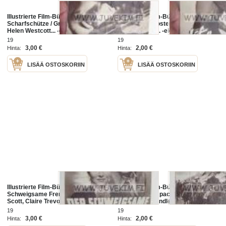
Illustrierte Film-Bühne / Der
Illustrierte Film-Bühne / Auf
Scharfschütze / Gregory Peck,
verlorenem Posten / Joel McRea,
Helen Westcott... -elokuvan
Barbara Hale... -elokuvan
saksalainen esittelylehti
saksalainen esittelylehti
19
19
3,00 €
2,00 €
Hinta:
Hinta:
LISÄÄ OSTOSKORIIN
LISÄÄ OSTOSKORIIN
Illustrierte Film-Bühne / Der
Illustrierte Film-Bühne / Die
Schweigsame Fremde / Randolph
Schlacht am Apachhenpass / John
Scott, Claire Trevor... -elokuvan
Lund, Jeff Chandler, Susan Cabot...
saksalainen esittelylehti
-elokuvan saksalainen esittelylehti
19
19
3,00 €
2,00 €
Hinta:
Hinta: