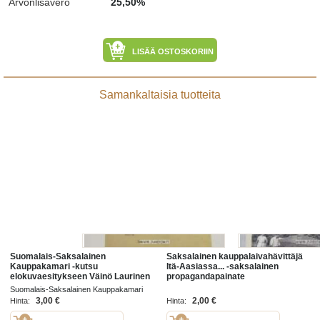
Arvonlisävero
25,50%
LISÄÄ OSTOSKORIIN
Samankaltaisia tuotteita
Suomalais-Saksalainen
Saksalainen kauppalaivahävittäjä
Kauppakamari -kutsu
Itä-Aasiassa... -saksalainen
elokuvaesitykseen Väinö Laurinen
propagandapainate
Suomalais-Saksalainen Kauppakamari
1927
3,00 €
2,00 €
Hinta:
Hinta: